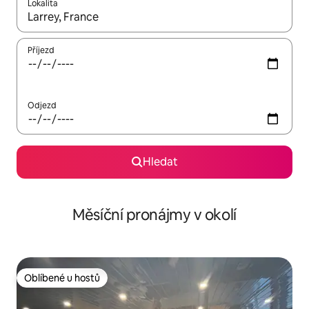
Lokalita
Až budou výsledky k dispozici, můžeš si je procházet pomocí š
Příjezd
Odjezd
Hledat
Měsíční pronájmy v okolí
Oblíbené u hostů
Oblíbené u hostů