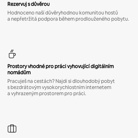
Rezervuj s důvěrou
Hodnoceno naší důvěryhodnou komunitou hostů
a nepřetržitá podpora během prodlouženého pobytu.
Prostory vhodné pro práci vyhovující digitálním
nomádům
Pracuješ na cestách? Najdi si dlouhodobý pobyt
s bezdrátovým vysokorychlostním internetem
a vyhrazeným prostorem pro práci.