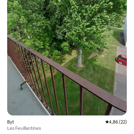
Byt
Průměrné hod
4,86 (22)
Les Feuillantines