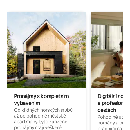
Pronájmy s kompletním
Digitální nom
vybavením
a profesionál
cestách
Od klidných horských srubů
až po pohodlné městské
Pohodlné ubyto
apartmány, tyto zařízené
nomády a profe
pronájmy mají veškeré
pracující na dál