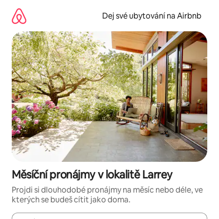
Přeskočit
na
Dej své ubytování na Airbnb
obsah
Měsíční pronájmy v lokalitě Larrey
Projdi si dlouhodobé pronájmy na měsíc nebo déle, ve
kterých se budeš cítit jako doma.