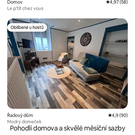
Domov
Průměrné hod
4,97 (58)
Le p'tit chez vous
Oblíbené u hostů
Oblíbené u hostů
Řadový dům
Průměrné ho
4,9 (90)
Modrý domeček
Pohodlí domova a skvělé měsíční sazby