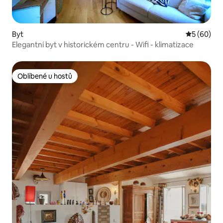
Byt
Průměrné h
5 (60)
Elegantní byt v historickém centru - Wifi - klimatizace
Oblíbené u hostů
Oblíbené u hostů