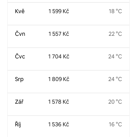
Kvě
1 599 Kč
18 °C
Čvn
1 557 Kč
22 °C
Čvc
1 704 Kč
24 °C
Srp
1 809 Kč
24 °C
Zář
1 578 Kč
20 °C
Říj
1 536 Kč
16 °C