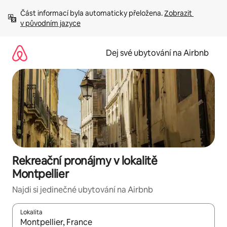
Přeskočit
Část informací byla automaticky přeložena. 
Zobrazit 
na
v původním jazyce
obsah
Dej své ubytování na Airbnb
Rekreační pronájmy v lokalitě
Montpellier
Najdi si jedinečné ubytování na Airbnb
Lokalita
Až budou výsledky k dispozici, můžeš si je procházet pomocí š