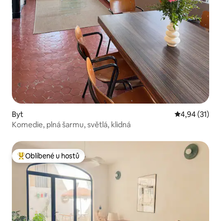
Byt
Průměrné hod
4,94 (31)
Komedie, plná šarmu, světlá, klidná
Oblíbené u hostů
Nejlepší v kategorii Oblíbené u hostů