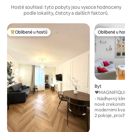
Hosté souhlasí: tyto pobyty jsou vysoce hodnoceny
podle lokality, čistoty a dalších faktorů.
Oblíbené u hostů
Oblíbené u hostů
Nejlepší v kategorii Oblíbené u hostů
Oblíbené u hostů
Byt
❤️MAGNIFIQUE T2 
TERRASSE / WIFI❤
- Nádherný klimat
nově zrekonstruo
moderními kvalitní
2 pokoje, procház
budově, která se 
centru Montpellier,