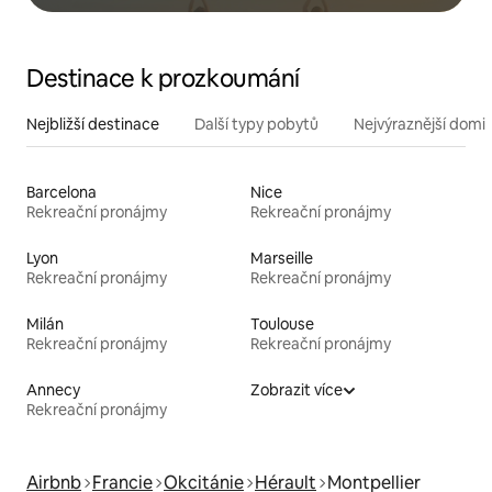
Destinace k prozkoumání
Nejbližší destinace
Další typy pobytů
Nejvýraznější domin
Barcelona
Nice
Rekreační pronájmy
Rekreační pronájmy
Lyon
Marseille
Rekreační pronájmy
Rekreační pronájmy
Milán
Toulouse
Rekreační pronájmy
Rekreační pronájmy
Annecy
Zobrazit více
Rekreační pronájmy
Airbnb
Francie
Okcitánie
Hérault
Montpellier