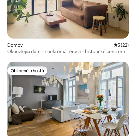
Domov
Průměrné 
5 (22)
Okouzlující dům + soukromá terasa – historické centrum
Oblíbené u hostů
Oblíbené u hostů