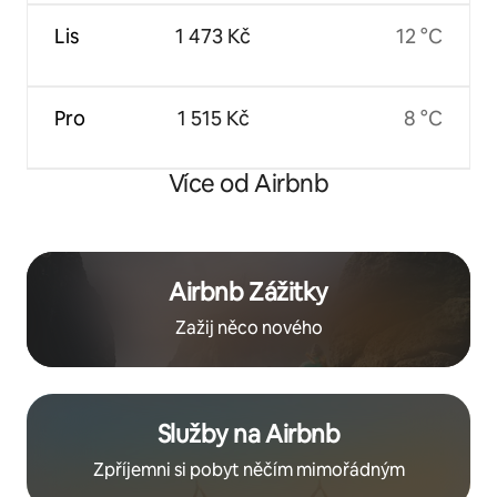
Lis
1 473 Kč
12 °C
Pro
1 515 Kč
8 °C
Více od Airbnb
Airbnb Zážitky
Zažij něco nového
Služby na Airbnb
Zpříjemni si pobyt něčím mimořádným