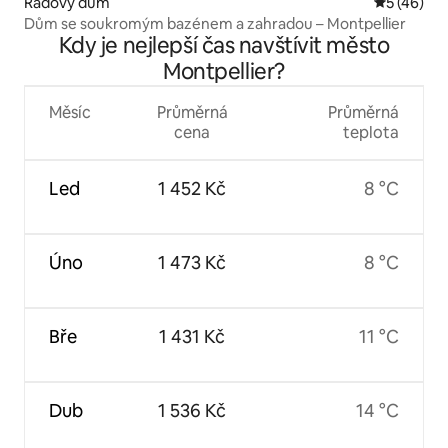
Řadový dům
Průměrné 
5 (46)
Dům se soukromým bazénem a zahradou – Montpellier
Kdy je nejlepší čas navštívit město
Montpellier?
Měsíc
Průměrná
Průměrná
cena
teplota
Led
1 452 Kč
8 °C
Úno
1 473 Kč
8 °C
Bře
1 431 Kč
11 °C
Dub
1 536 Kč
14 °C