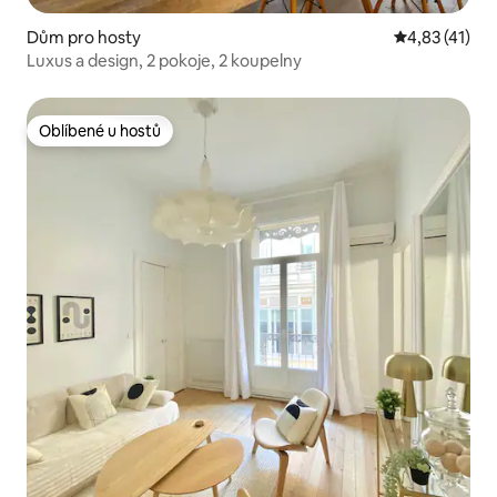
Dům pro hosty
Průměrné hod
4,83 (41)
Luxus a design, 2 pokoje, 2 koupelny
Oblíbené u hostů
Oblíbené u hostů