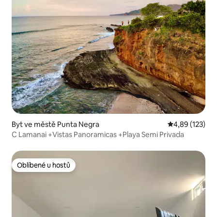
Byt ve městě Punta Negra
Průměrné hodn
4,89 (123)
C Lamanai +Vistas Panoramicas +Playa Semi Privada
Oblíbené u hostů
Oblíbené u hostů