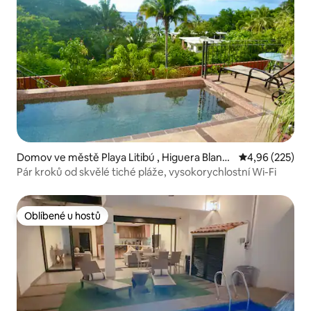
Domov ve městě Playa Litibú , Higuera Blanc
Průměrné hodno
4,96 (225)
a, Punta Mita
Pár kroků od skvělé tiché pláže, vysokorychlostní Wi-Fi
Oblíbené u hostů
Oblíbené u hostů