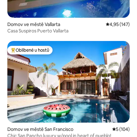
Domov ve městě Vallarta
Průměrné hodn
4,95 (147)
Casa Suspiros Puerto Vallarta
Oblíbené u hostů
Nejlepší v kategorii Oblíbené u hostů
Domov ve městě San Francisco
Průměrné h
5 (104)
Chic San Pancho luxury w/pool in heart of pueblo!