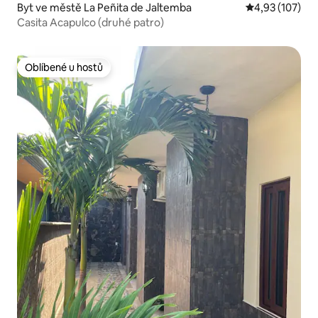
Byt ve městě La Peñita de Jaltemba
Průměrné hodn
4,93 (107)
Casita Acapulco (druhé patro)
Oblíbené u hostů
Oblíbené u hostů