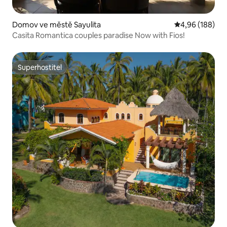
Domov ve městě Sayulita
Průměrné hodno
4,96 (188)
Casita Romantica couples paradise Now with Fios!
Superhostitel
Superhostitel