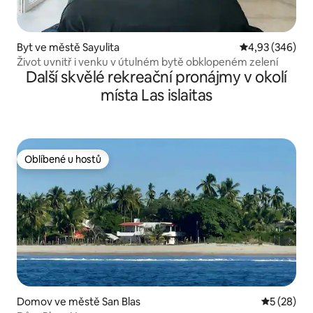
Byt ve městě Sayulita
Průměrné hodno
4,93 (346)
Život uvnitř i venku v útulném bytě obklopeném zelení
Další skvělé rekreační pronájmy v okolí
místa Las islaitas
Oblíbené u hostů
Oblíbené u hostů
Domov ve městě San Blas
Průměrné 
5 (28)