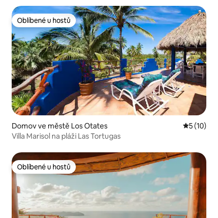
Oblíbené u hostů
Oblíbené u hostů
Domov ve městě Los Otates
Průměrné 
5 (10)
Villa Marisol na pláži Las Tortugas
Oblíbené u hostů
Oblíbené u hostů