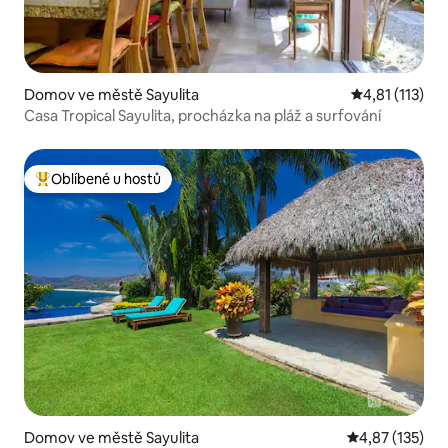
Domov ve městě Sayulita
Průměrné hodn
4,81 (113)
Casa Tropical Sayulita, procházka na pláž a surfování
Oblíbené u hostů
Nejlepší v kategorii Oblíbené u hostů
Domov ve městě Sayulita
Průměrné hodn
4,87 (135)