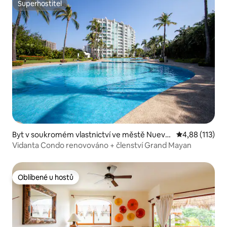
Superhostitel
Superhostitel
Byt v soukromém vlastnictví ve městě Nuevo
Průměrné hodn
4,88 (113)
Vallarta
Vidanta Condo renovováno + členství Grand Mayan
Oblíbené u hostů
Oblíbené u hostů