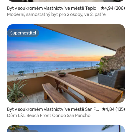
Byt v soukromém vlastnictví ve městě Tepic
Průměrné hodno
4,94 (206)
Moderní, samostatný byt pro 2 osoby, ve 2. patře
Superhostitel
Superhostitel
Byt v soukromém vlastnictví ve městě San Fr
Průměrné hodn
4,84 (135)
ancisco
Dům L&L Beach Front Condo San Pancho