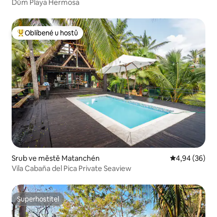
Dům Playa Hermosa
Oblíbené u hostů
Nejlepší v kategorii Oblíbené u hostů
Srub ve městě Matanchén
Průměrné hodn
4,94 (36)
Vila Cabaña del Pica Private Seaview
Superhostitel
Superhostitel