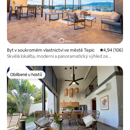
Byt v soukromém vlastnictví ve městě Tepic
Průměrné hodno
4,94 (106)
Skvělá lokalita, moderní a panoramatický výhled ze
střechy
Oblíbené u hostů
Oblíbené u hostů