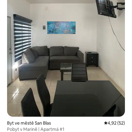
Byt ve městě San Blas
Průměrné hod
4,92 (52)
Pobyt v Marině | Apartmá #1