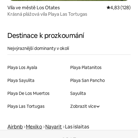
Vila ve městě Los Otates
Průměrné hodn
4,83 (128)
Krásná plážová vila Playa Las Tortugas
Destinace k prozkoumání
Nejvýraznější dominanty v okolí
Playa Los Ayala
Playa Platanitos
Playa Sayulita
Playa San Pancho
Playa De Los Muertos
Sayulita
Playa Las Tortugas
Zobrazit více
Airbnb
Mexiko
Nayarit
Las islaitas