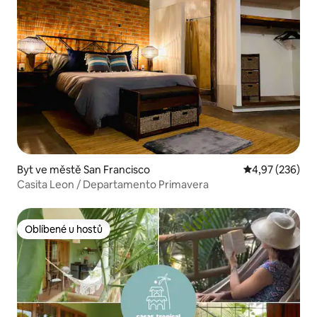
Byt ve městě San Francisco
Průměrné hodno
4,97 (236)
Casita Leon / Departamento Primavera
Oblíbené u hostů
Oblíbené u hostů