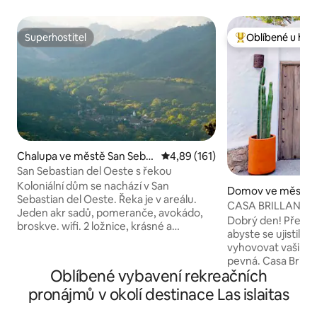
Superhostitel
Oblíbené u hos
Superhostitel
Nejlepší v kategor
Chalupa ve městě San Seba
Průměrné hodnocení 4,89 z 5, 
4,89 (161)
stian del Oeste
San Sebastian del Oeste s řekou
Koloniální dům se nachází v San
Domov ve městě S
Sebastian del Oeste. Řeka je v areálu.
CASA BRILLANTE -
Jeden akr sadů, pomeranče, avokádo,
blok od náměstí
Dobrý den! Přečtět
broskve. wifi. 2 ložnice, krásné a
abyste se ujistili,
vybavené kuchyně, úklidová služba.
vyhovovat vašim potřeb
Druhý domov interiérového designéra a
pevná. Casa Brillante je moderní a
architekta. Skvělý personál a úklidová
Oblíbené vybavení rekreačních
elegantní dům ve 
služba. San Sebastian del Oeste se
který se nachází j
pronájmů v okolí destinace Las islaitas
nachází v pohoří Sierra Madre, s velmi
Střecha s výhledem
privilegovanou vegetací a nádherným
pro relaxaci a opa