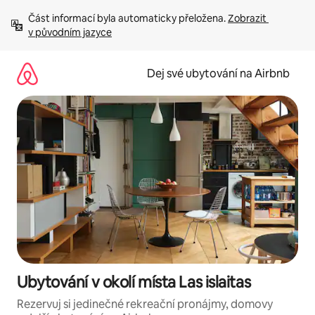
Přeskočit
Část informací byla automaticky přeložena. 
Zobrazit 
na
v původním jazyce
obsah
Dej své ubytování na Airbnb
Ubytování v okolí místa Las islaitas
Rezervuj si jedinečné rekreační pronájmy, domovy