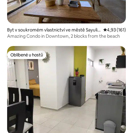
Byt v soukromém vlastnictví ve městě Sayulit
Průměrné hodn
4,93 (161)
a
Amazing Condo in Downtown, 2 blocks from the beach
Oblíbené u hostů
Oblíbené u hostů