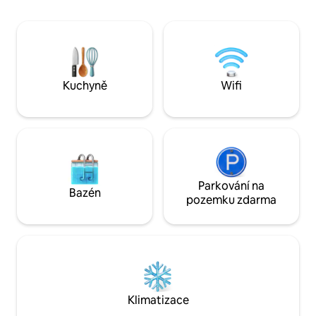
výhledem. Vzduch je nejčistší. San
zahrada na dvoře 
Sebastian je hodinu a patnáct minut od
únikem. Nemovitos
letiště Puerto Vallarta a je považován za
otevřených prostor
Pueblo Magico. Krásné procházky po
designu, který vě
řece, v koloniálním městě 1600 a v lese.
detailům, což to
Skvělé místo na vaření, odpočinek,
luxusní atmosféru. *Večírky absolut
procházku, psaní... a být velmi šťastný.
Kuchyně
Wifi
nepovoleny.
Parkování na
Bazén
pozemku zdarma
Klimatizace