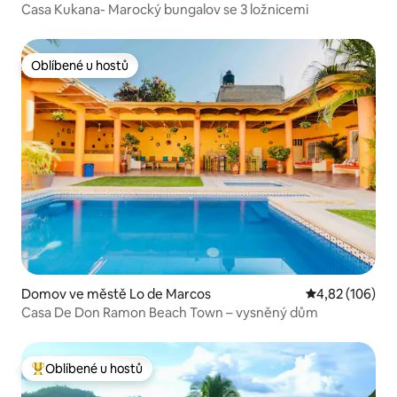
Casa Kukana- Marocký bungalov se 3 ložnicemi
Oblíbené u hostů
Oblíbené u hostů
Domov ve městě Lo de Marcos
Průměrné hodn
4,82 (106)
Casa De Don Ramon Beach Town – vysněný dům
Oblíbené u hostů
Nejlepší v kategorii Oblíbené u hostů