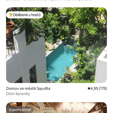
Oblíbené u hostů
Nejlepší v kategorii Oblíbené u hostů
Domov ve městě Sayulita
Průměrné hodn
4,95 (175)
Dům Serenity
Superhostitel
Superhostitel