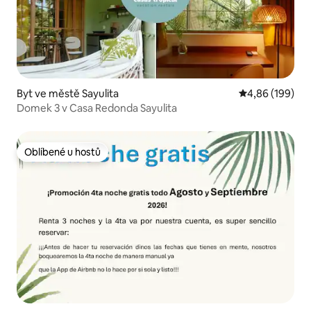
Byt ve městě Sayulita
Průměrné hodno
4,86 (199)
Domek 3 v Casa Redonda Sayulita
Oblíbené u hostů
Oblíbené u hostů