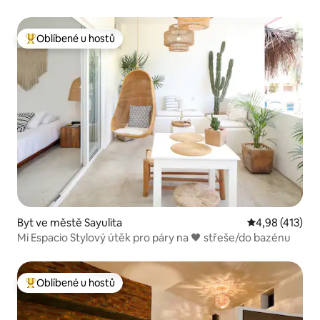
Oblíbené u hostů
Nejlepší v kategorii Oblíbené u hostů
Byt ve městě Sayulita
Průměrné hodn
4,98 (413)
Mi Espacio Stylový útěk pro páry na 🖤 střeše/do bazénu
Oblíbené u hostů
Nejlepší v kategorii Oblíbené u hostů