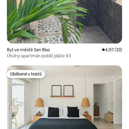
Byt ve městě San Blas
Průměrné hod
4,97 (33)
Útulný apartmán poblíž pláže #3
Oblíbené u hostů
Oblíbené u hostů