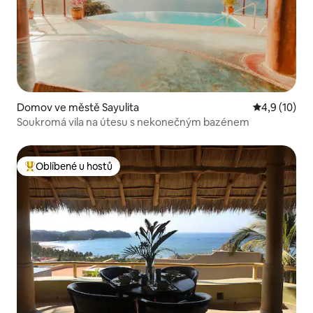
Domov ve městě Sayulita
Průměrné ho
4,9 (10)
Soukromá vila na útesu s nekonečným bazénem
Oblíbené u hostů
Nejlepší v kategorii Oblíbené u hostů