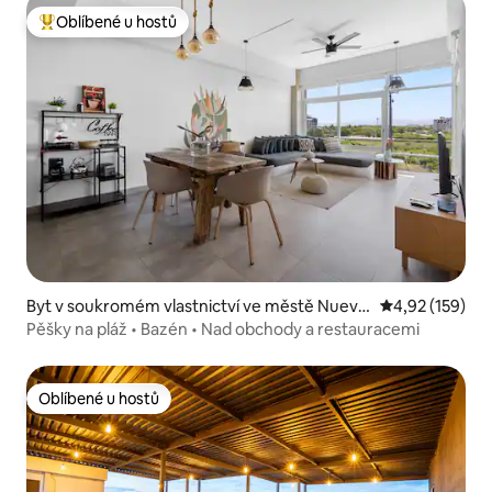
Oblíbené u hostů
Nejlepší v kategorii Oblíbené u hostů
Byt v soukromém vlastnictví ve městě Nuevo
Průměrné hodn
4,92 (159)
Vallarta
Pěšky na pláž • Bazén • Nad obchody a restauracemi
Oblíbené u hostů
Oblíbené u hostů