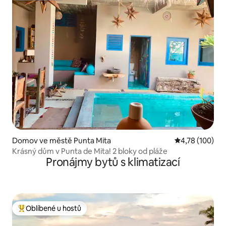
Domov ve městě Punta Mita
Průměrné hodn
4,78 (100)
Krásný dům v Punta de Mita! 2 bloky od pláže
Pronájmy bytů s klimatizací
Oblíbené u hostů
Nejlepší v kategorii Oblíbené u hostů