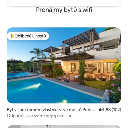
Pronájmy bytů s wifi
Oblíbené u hostů
Nejlepší v kategorii Oblíbené u hostů
Byt v soukromém vlastnictví ve městě Punta
Průměrné hodn
4,88 (102)
Mita
Odpočiň si ve svém nejlepším snu