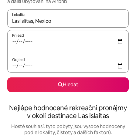
a další ubytování na Airbnb
Lokalita
Až budou výsledky k dispozici, můžeš si je procházet pomocí š
Příjezd
Odjezd
Hledat
Nejlépe hodnocené rekreační pronájmy
v okolí destinace Las islaitas
Hosté souhlasí: tyto pobyty jsou vysoce hodnoceny
podle lokality, čistoty a dalších faktorů.