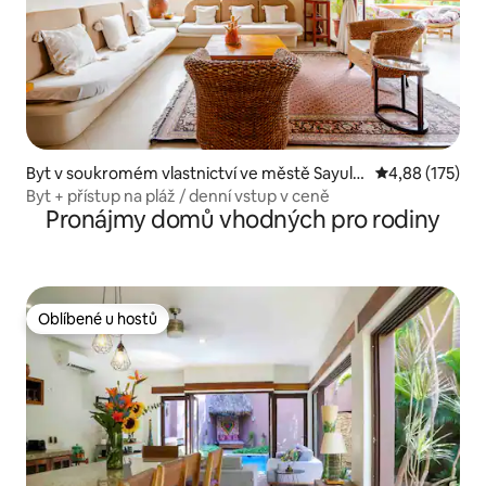
Byt v soukromém vlastnictví ve městě Sayulit
Průměrné hodn
4,88 (175)
a
Byt + přístup na pláž / denní vstup v ceně
Pronájmy domů vhodných pro rodiny
Oblíbené u hostů
Oblíbené u hostů