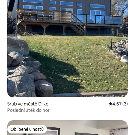
Srub ve městě Dilke
Průměrné ho
4,67 (3)
Poslední útěk do hor
Oblíbené u hostů
Oblíbené u hostů