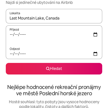
Najdi si jedinečné ubytování na Airbnb
Lokalita
Až budou výsledky k dispozici, můžeš si je procházet pomocí š
Příjezd
Odjezd
Hledat
Nejlépe hodnocené rekreační pronájmy
ve městě Poslední horské jezero
Hosté souhlasí: tyto pobyty jsou vysoce hodnoceny
podle lokality, čistoty a dalších faktorů.