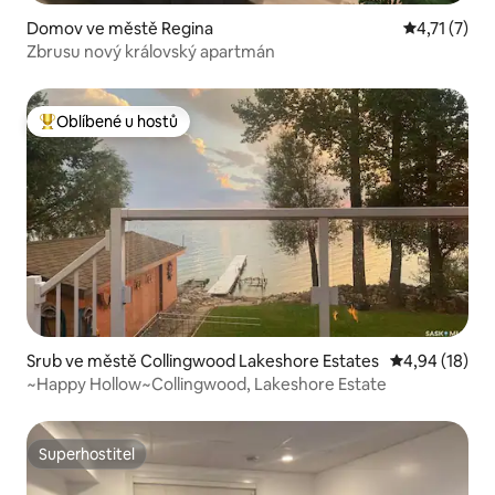
Domov ve městě Regina
Průměrné ho
4,71 (7)
Zbrusu nový královský apartmán
Oblíbené u hostů
Nejlepší v kategorii Oblíbené u hostů
Srub ve městě Collingwood Lakeshore Estates
Průměrné hod
4,94 (18)
~Happy Hollow~Collingwood, Lakeshore Estate
Superhostitel
Superhostitel