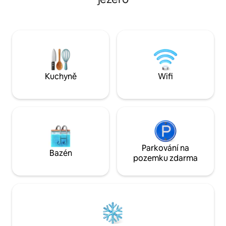
Island View má přís
házení podkov. Zimní aktivity: rybaření
basketbalové hřišt
na ledě, jízda na sněžných skútrech, jízda
autem do Rowans R
na sněžnicích a kluziště s
(včetně parkovací
bruslení/hokeje. Celoroční aktivity:
přístavem, velkou 
procházky, pozorování ptáků, noční
klubovými akcemi,
obloha pro pozorování hvězd a severní
půjčovnou kol, ste
polární záře.
obchodem se zmrzl
Kuchyně
Wifi
Parkování na
Bazén
pozemku zdarma