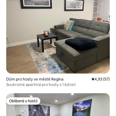
Dům pro hosty ve městě Regina
Průměrné hod
4,93 (57)
Soukromé apartmá pro hosty s 1 ložnicí
Oblíbené u hostů
Oblíbené u hostů