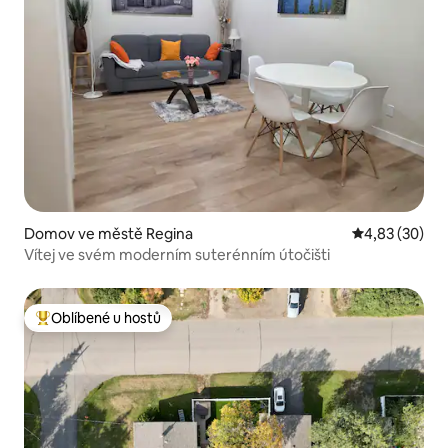
Domov ve městě Regina
Průměrné hod
4,83 (30)
Vítej ve svém moderním suterénním útočišti
Oblíbené u hostů
Nejlepší v kategorii Oblíbené u hostů