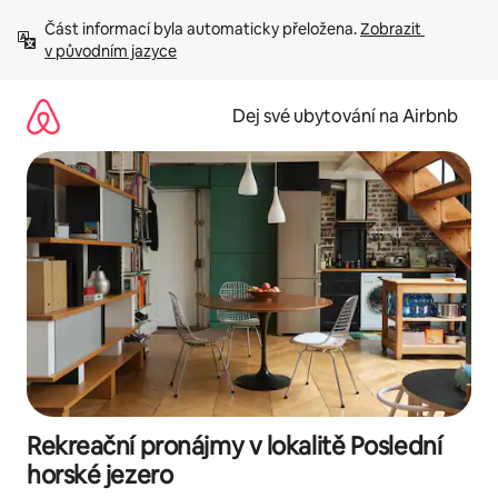
Přeskočit
Část informací byla automaticky přeložena. 
Zobrazit 
na
v původním jazyce
obsah
Dej své ubytování na Airbnb
Rekreační pronájmy v lokalitě Poslední
horské jezero