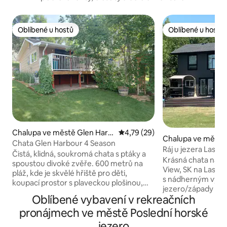
Oblíbené u hostů
Oblíbené u hostů
Oblíbené u hostů
Oblíbené u hostů
Chalupa ve městě Glen Harb
Průměrné hodnocení 4,79 z 5,
4,79 (29)
Chalupa ve městě 
our
Chata Glen Harbour 4 Season
w
Ráj u jezera Last 
Čistá, klidná, soukromá chata s ptáky a
Krásná chata na bř
spoustou divoké zvěře. 600 metrů na
View, SK na Last 
pláž, kde je skvělé hřiště pro děti,
s nádherným výh
koupací prostor s plaveckou plošinou,
jezero/západy slu
spouštění lodí, splachovací toalety v
Oblíbené vybavení v rekreačních
k vlastní soukromé 
komunitním centru, altán pod širým
stylová útulná cha
pronájmech ve městě Poslední horské
nebem, piknikové stoly, pickle
prostoru a vešker
ball/basketbalové kurty a hřiště na
jezero