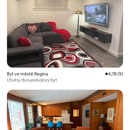
Byt ve městě Regina
Průměrné ho
4,78 (9)
Útulný dvoupokojový byt