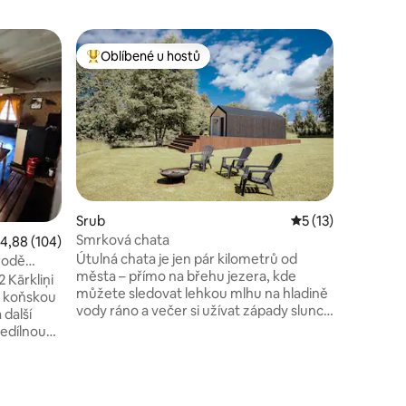
Byt
Oblíbené u hostů
Oblíben
Nejlepší v kategorii Oblíbené u hostů
Oblíben
Panorama
na panor
Unikni s
z jiného 
ve stylu
terasu s
výhledem
která je 
sklenku v
Apartmán
Srub
Průměrné hodnocen
5 (13)
loftovém 
Smrková chata
růměrné hodnocení 4,88 z 5, 104 hodnocení
4,88 (104)
s odkryt
Útulná chata je jen pár kilometrů od
a viditeln
írodě
města – přímo na břehu jezera, kde
součástí
ņi
můžete sledovat lehkou mlhu na hladině
interiéro
li koňskou
vody ráno a večer si užívat západy slunce
fotkách.
 další
nad vlnami. Kolem se rozprostírá široký
nedílnou
soukromý pozemek, obklopený plantáží
vánočních stromků, která vytváří zvláštní
atmosféru ve všech ročních obdobích, ať
ilantní
už je zasněžená zima nebo zelené léto.
nželem