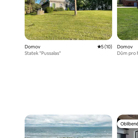
Domov
Průměrné hodnocen
5 (10)
Domov
Statek "Pussalas"
Dům pro h
Oblíbené
Oblíbené