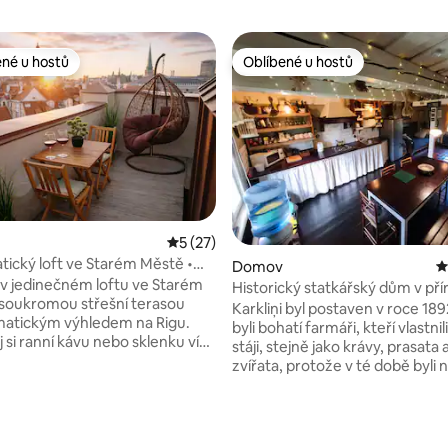
ené u hostů
Oblíbené u hostů
 v kategorii Oblíbené u hostů
Oblíbené u hostů
Průměrné hodnocení 5 z 5, 27 hodnocení
5 (27)
ický loft ve Starém Městě •
Domov
P
Krb
 v jedinečném loftu ve Starém
Historický statkářský dům v př
soukromou střešní terasou
Kāŗkliņi
Karkliņi byl postaven v roce 1892 Kārkli
matickým výhledem na Rigu.
byli bohatí farmáři, kteří vlastni
 si ranní kávu nebo sklenku vína
stáji, stejně jako krávy, prasata a
m na historické panorama
zvířata, protože v té době byli 
součástí farmy! V roce 1979 koupila dům
 a prostorný, stylový interiér,
od Kārkliņi moje babička Zigrīda
deální k odpočinku po dni
Stungureová, která byla kdysi br
í 5 z 5, 13 hodnocení
bjevováním města. Nachází
herečkou v divadle Daile. S ma