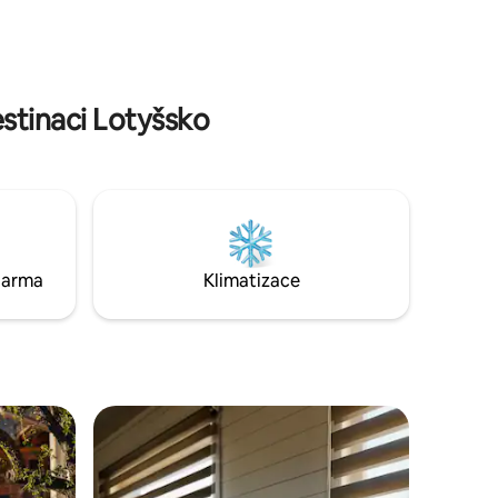
Během stěhování lze v jezeře pozorovat
různé druhy ptáků a navzdory nedaleké
silnici je zde klid přírody – slyšet zpěv
 dům
ptáků.
o tomu
stinaci Lotyšsko
darma
Klimatizace