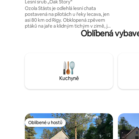
Lesní srub „Oak Story“
se v srdci
Ozola Stāsts je odlehlá lesní chata
od nejlep
postavená na pilotách u řeky Iecava, jen
a památek
asi 80 km od Rigy. Obklopená zpěvem
odlehlý, a
ptáků na jaře a klidným tichým v zimě, její
Oblíbená vybave
kouzlo vrcholí, když sezónní povodně
promění oblast spojenou 50 metrovým
dřevěným chodníkem. S podkrovní
postelí jako ze snu, saunou, vířivkou,
venkovním grilem, SUP a pronájmem lodí
je to kouzelný únik z reality, který je
prodchnutý 350letou rodinnou legendou
o dubových stromech. Za příplatek:
Kuchyně
*Vířivka – 55 EUR *Kajak (2 místa) – 40 EUR
*SUP – 20 EUR (za kus)
Oblíbené u hostů
Oblíbené u hostů