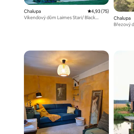
Chalupa
Průměrné hodnocení 4
4,93 (75)
Víkendový dům Laimes Stari/ Black
Chalupa
House
Březový d