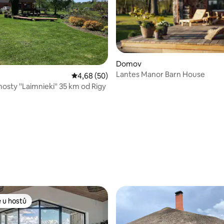
Domov
Lantes Manor Barn House
í 5 z 5, 10 hodnocení
Průměrné hodnocení 4,68 z 5, 50 hodnocení
4,68 (50)
osty ''Laimnieki'' 35 km od Rigy
 u hostů
 u hostů