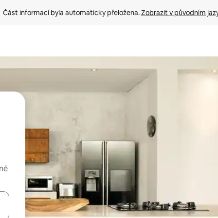
Část informací byla automaticky přeložena. 
Zobrazit v původním jaz
ené
ázet pomocí šipek nahoru a dolů, dotykem nebo přejetím prstem.