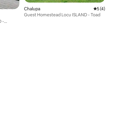
Chalupa
Průměrné hodnoce
5 (4)
Guest Homestead Locu ISLAND - Toad
 -