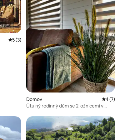
Průměrné hodnocení 5 z 5, 3 hodnocení
5 (3)
Domov
Průměrné hodnoce
4 (7)
Útulný rodinný dům se 2 ložnicemi v
blízkosti pláže – Carnikava