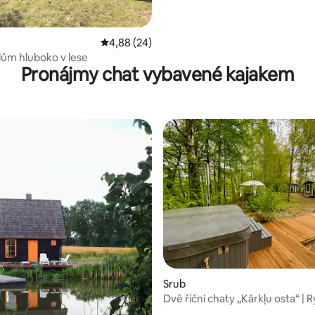
,93 z 5, 75 hodnocení
Průměrné hodnocení 4,88 z 5, 24 hodnocení
4,88 (24)
ům hluboko v lese
Pronájmy chat vybavené kajakem
Srub
Dvě říční chaty „Kārkļu osta“ | 