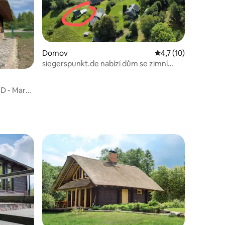
Domov
Průměrné hodnocení 
4,7 (10)
siegerspunkt.de nabízí dům se zimní
zahradou
D - Mara