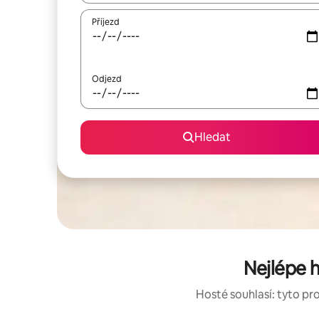
Příjezd
Odjezd
Hledat
Nejlépe 
Hosté souhlasí: tyto pr