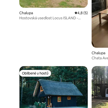
Chalupa
Průměrné hodnocení
4,8 (5)
Hostovská usedlost Locus ISLAND -
Usina
Chalupa
Chata Av
Oblíbené u hostů
Oblíbené u hostů