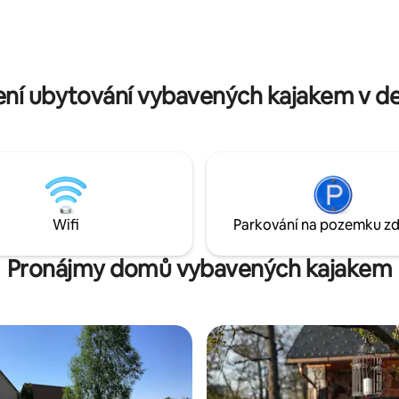
 Starého Města, jen pár kroků
Jānisem používali dům jako letní
ších restaurací, kaváren
rezidenci V roce 2013 jsem převzal
, a přesto je dostatečně
Karkliņi. Posledních 10 let jsem
by ti zajistil pohodlný pobyt.
vracel do původní podoby, jak
bylo v roce 1920
ní ubytování vybavených kajakem v de
Wifi
Parkování na pozemku z
Pronájmy domů vybavených kajakem