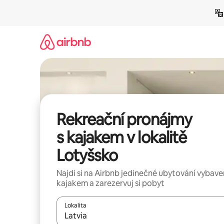
Přeskočit
na
obsah
Rekreační pronájmy
s kajakem v lokalitě
Lotyšsko
Najdi si na Airbnb jedinečné ubytování vybav
kajakem a zarezervuj si pobyt
Lokalita
Až budou výsledky k dispozici, můžeš si je proch