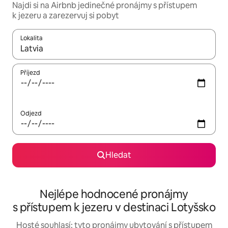
Najdi si na Airbnb jedinečné pronájmy s přístupem
k jezeru a zarezervuj si pobyt
Lokalita
Až budou výsledky k dispozici, můžeš si je procházet pomocí š
Příjezd
Odjezd
Hledat
Nejlépe hodnocené pronájmy
s přístupem k jezeru v destinaci Lotyšsko
Hosté souhlasí: tyto pronájmy ubytování s přístupem