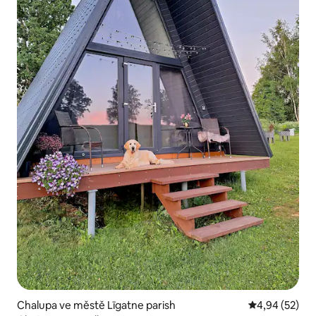
Chalupa ve městě Līgatne parish
Průměrné hod
4,94 (52)