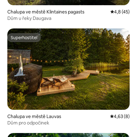
Chalupa ve městě Klintaines pagasts
Průměrné ho
4,8 (45)
Dům u řeky Daugava
Superhostitel
Superhostitel
Chalupa ve městě Lauvas
Průměrné ho
4,63 (8)
Dům pro odpočinek