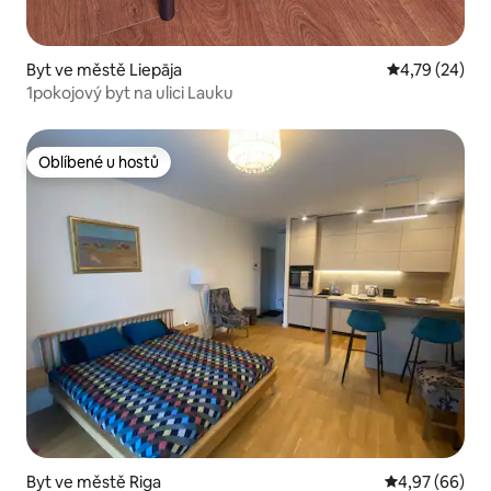
Byt ve městě Liepāja
Průměrné hod
4,79 (24)
1pokojový byt na ulici Lauku
Oblíbené u hostů
Oblíbené u hostů
Byt ve městě Riga
Průměrné hodn
4,97 (66)