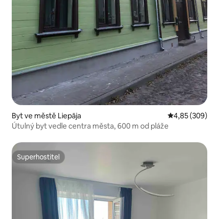
Byt ve městě Liepāja
Průměrné hodno
4,85 (309)
Útulný byt vedle centra města, 600 m od pláže
Superhostitel
Superhostitel