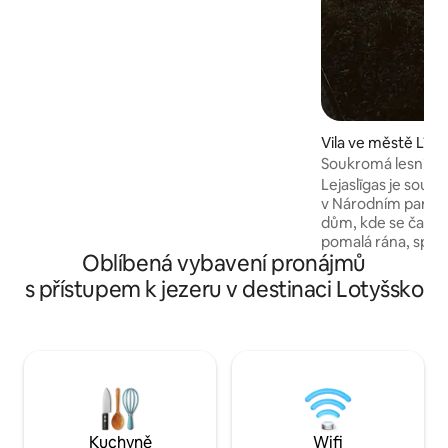
jeleni, bobři a tisíce ptáků žijících
v jezeře. V domě u jezera je spousta
slunečního světla, 6m strop - zapalte si
krb, připravte si čaj nasbíraný na místních
loukách a přečtěte si svého oblíbeného
Ziedonise v síti nad krbem. Útulné ve
všech ročních obdobích.
Vila ve městě Līga
Soukromá lesní vil
Lejaslīgas je sou
v Národním parku G
dům, kde se čas zpomal
pomalá rána, spole
Oblíbená vybavení pronájmů
v sauně a chvíle klidu v
se v Līgatne a je i
s přístupem k jezeru v destinaci Lotyšsko
procházky, koupání
nedalekých zajímav
restaurace oceně
michelinskou hvěz
zážitek, který kom
a kvalitně strávený
8 hostů – rodiny n
kteří hledají klidné
Kuchyně
Wifi