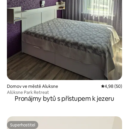
Domov ve městě Aluksne
Průměrné hodn
4,98 (50)
Alūksne Park Retreat
Pronájmy bytů s přístupem k jezeru
Superhostitel
Superhostitel