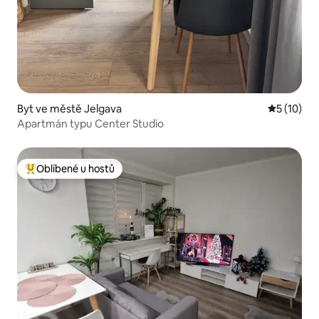
Byt ve městě Jelgava
Průměrné 
5 (10)
Apartmán typu Center Studio
Oblíbené u hostů
Nejlepší v kategorii Oblíbené u hostů