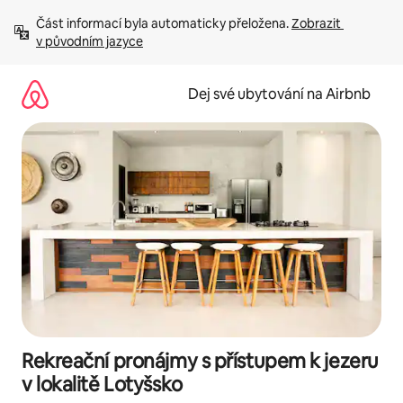
Přeskočit
Část informací byla automaticky přeložena. 
Zobrazit 
na
v původním jazyce
obsah
Dej své ubytování na Airbnb
Rekreační pronájmy s přístupem k jezeru
v lokalitě Lotyšsko