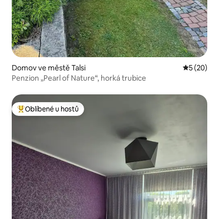
Domov ve městě Talsi
Průměrné 
5 (20)
Penzion „Pearl of Nature“, horká trubice
Oblíbené u hostů
Nejlepší v kategorii Oblíbené u hostů