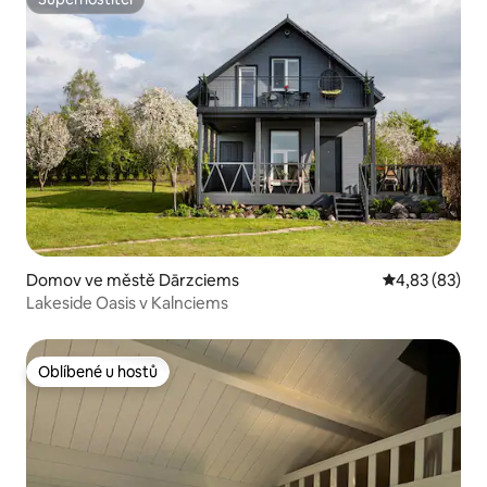
Superhostitel
Domov ve městě Dārzciems
Průměrné hod
4,83 (83)
Lakeside Oasis v Kalnciems
Oblíbené u hostů
Oblíbené u hostů