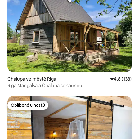
Chalupa ve městě Riga
Průměrné hod
4,8 (133)
Rīga Mangalsala Chalupa se saunou
Oblíbené u hostů
Oblíbené u hostů