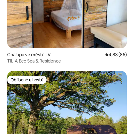
Chalupa ve městě LV
Průměrné hodn
4,83 (86)
TILIA Eco Spa & Residence
Oblíbené u hostů
Oblíbené u hostů