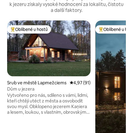
k jezeru získaly vysoké hodnocení za lokalitu, čistotu
a další faktory.
Oblíbené u hostů
Oblíbené u hos
Nejlepší v kategorii Oblíbené u hostů
Nejlepší v kategor
Srub ve městě Lapmežciems
Průměrné hodnocení 4,97 z 5,
4,97 (91)
Dům u jezera
Vytvořeno pro nás, sdíleno s vámi, lidmi,
kteří chtějí utéct z města a osvobodit
svou mysl. Obklopeno jezerem Kaņiera
a lesem, loukou, s vlastním, obrovským,
uzavřeným nádvořím a snídaní na terase
nebo ranními procházkami po pláži
vzdálené 10 minut. Jediní sousedé jsou