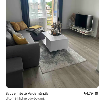
Byt ve městě Valdemārpils
Průměrné hod
4,79 (19)
Útulné klidné ubytování.