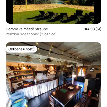
Domov ve městě Straupe
Průměrné hod
4,98 (51)
Penzion "Mežnoras" (2 ložnice)
Oblíbené u hostů
Oblíbené u hostů