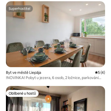
Superhostitel
Superhostitel
Byt ve městě Liepāja
Průměrné
5 (4)
!NOVINKA! Pobyt u jezera, 6 osob, 2 ložnice, parkování
zdarma
Oblíbené u hostů
Oblíbené u hostů