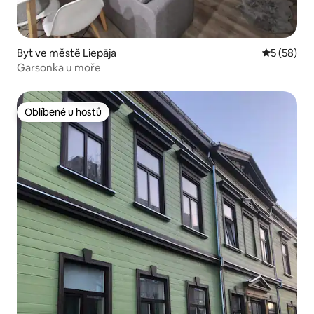
Byt ve městě Liepāja
Průměrné 
5 (58)
Garsonka u moře
Oblíbené u hostů
Oblíbené u hostů