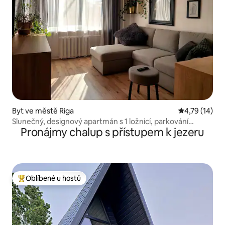
Byt ve městě Riga
Průměrné hod
4,79 (14)
Slunečný, designový apartmán s 1 ložnicí, parkování
Pronájmy chalup s přístupem k jezeru
zdarma
Oblíbené u hostů
Nejlepší v kategorii Oblíbené u hostů