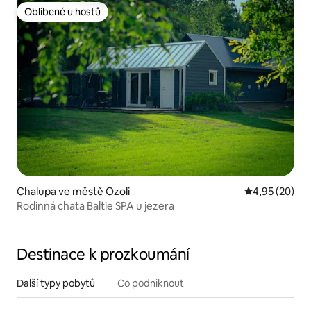
Oblíbené u hostů
Oblíbené u hostů
Chalupa ve městě Ozoli
Průměrné hod
4,95 (20)
Rodinná chata Baltie SPA u jezera
Destinace k prozkoumání
Další typy pobytů
Co podniknout