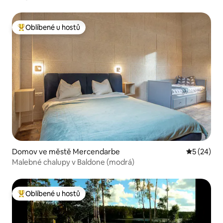
Oblíbené u hostů
Nejlepší v kategorii Oblíbené u hostů
Domov ve městě Mercendarbe
Průměrné 
5 (24)
Malebné chalupy v Baldone (modrá)
Oblíbené u hostů
Nejlepší v kategorii Oblíbené u hostů