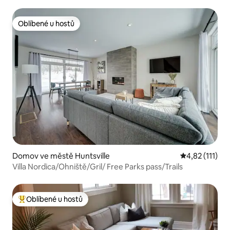
Oblíbené u hostů
Oblíbené u hostů
Domov ve městě Huntsville
Průměrné hodn
4,82 (111)
Villa Nordica/Ohniště/Gril/ Free Parks pass/Trails
Oblíbené u hostů
Nejlepší v kategorii Oblíbené u hostů