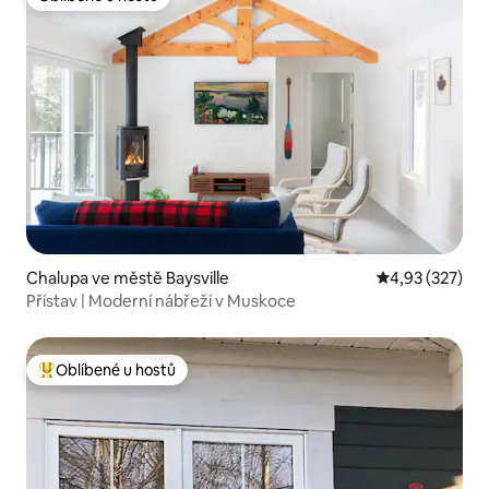
Oblíbené u hostů
Chalupa ve městě Baysville
Průměrné hodn
4,93 (327)
Přístav | Moderní nábřeží v Muskoce
Oblíbené u hostů
Nejlepší v kategorii Oblíbené u hostů