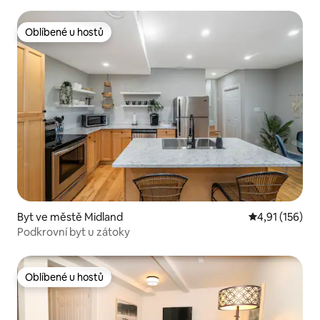
Oblíbené u hostů
Oblíbené u hostů
Byt ve městě Midland
Průměrné hodn
4,91 (156)
Podkrovní byt u zátoky
Oblíbené u hostů
Oblíbené u hostů