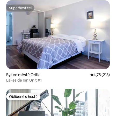
Superhostitel
Superhostitel
Byt ve městě Orillia
Průměrné hodn
4,75 (213)
Lakeside Inn Unit #1
Oblíbené u hostů
Oblíbené u hostů