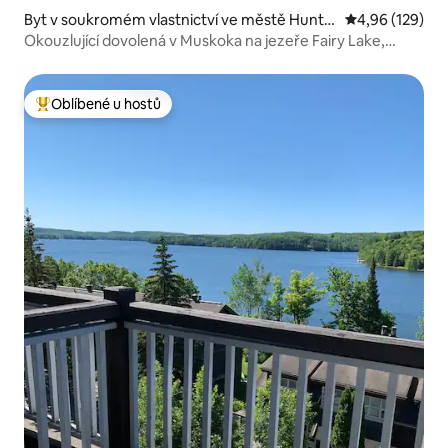
Byt v soukromém vlastnictví ve městě Hunts
Průměrné hodn
4,96 (129)
ville
Okouzlující dovolená v Muskoka na jezeře Fairy Lake,
Huntsville
Oblíbené u hostů
Nejlepší v kategorii Oblíbené u hostů