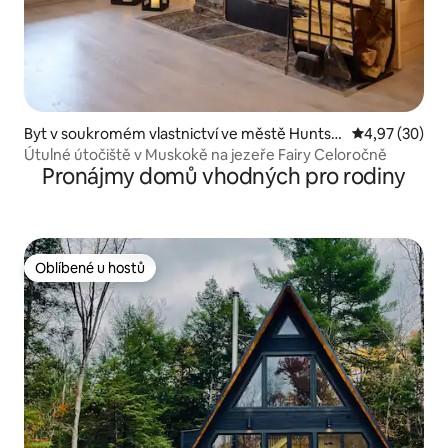
Byt v soukromém vlastnictví ve městě Huntsvi
Průměrné hod
4,97 (30)
lle
Útulné útočiště v Muskokě na jezeře Fairy Celoročně
Pronájmy domů vhodných pro rodiny
Oblíbené u hostů
Oblíbené u hostů