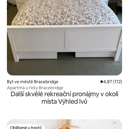
Byt ve městě Bracebridge
Průměrné hodn
4,87 (172)
Apartmá u řeky Bracebridge
Další skvělé rekreační pronájmy v okolí
místa Výhled lvů
Oblíbené u hostů