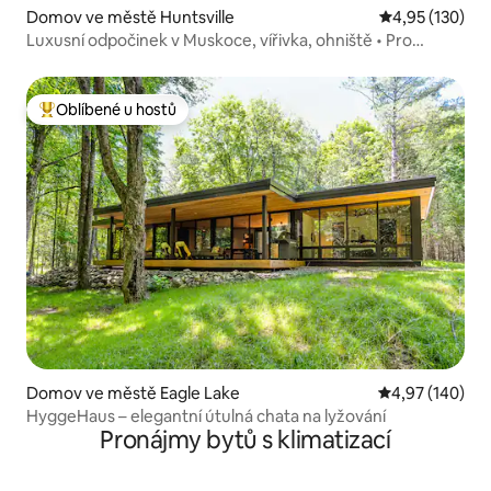
Domov ve městě Huntsville
Průměrné hodn
4,95 (130)
Luxusní odpočinek v Muskoce, vířivka, ohniště • Pro
10 osob
Oblíbené u hostů
Nejlepší v kategorii Oblíbené u hostů
Domov ve městě Eagle Lake
Průměrné hodn
4,97 (140)
HyggeHaus – elegantní útulná chata na lyžování
Pronájmy bytů s klimatizací