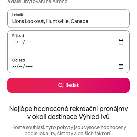
a další ubytování na Airbnb
Lokalita
Až budou výsledky k dispozici, můžeš si je procházet pomocí š
Příjezd
Odjezd
Hledat
Nejlépe hodnocené rekreační pronájmy
v okolí destinace Výhled lvů
Hosté souhlasí: tyto pobyty jsou vysoce hodnoceny
podle lokality, čistoty a dalších faktorů.