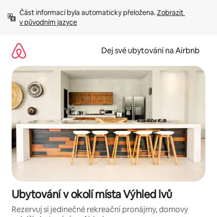
Přeskočit
Část informací byla automaticky přeložena. 
Zobrazit 
na
v původním jazyce
obsah
Dej své ubytování na Airbnb
Ubytování v okolí místa Výhled lvů
Rezervuj si jedinečné rekreační pronájmy, domovy