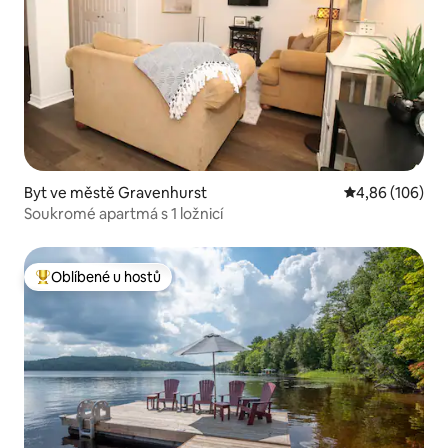
Byt ve městě Gravenhurst
Průměrné hodno
4,86 (106)
Soukromé apartmá s 1 ložnicí
Oblíbené u hostů
Nejlepší v kategorii Oblíbené u hostů