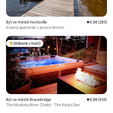
Byt ve městě Huntsville
Průměrné hodno
4,98 (283)
Krásný apartmán u jezera Vernon
Oblíbené u hostů
Nejlepší v kategorii Oblíbené u hostů
Byt ve městě Bracebridge
Průměrné hodno
4,98 (434)
The Muskoka River Chalet - The King's Den