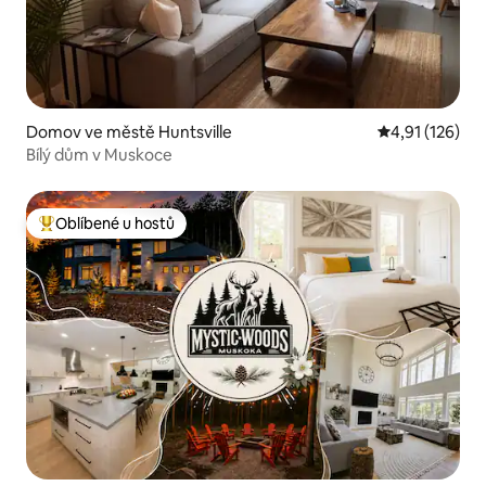
Domov ve městě Huntsville
Průměrné hodn
4,91 (126)
Bílý dům v Muskoce
Oblíbené u hostů
Nejlepší v kategorii Oblíbené u hostů