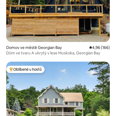
Domov ve městě Georgian Bay
Průměrné hodno
4,96 (166)
Dům ve tvaru A ukrytý v lese Muskoka, Georgian Bay
Oblíbené u hostů
Nejlepší v kategorii Oblíbené u hostů