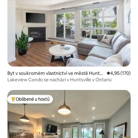
Byt v soukromém vlastnictví ve městě Hunts
Průměrné hodn
4,95 (170)
ville
Lakeview Condo se nachází v Huntsville v Ontariu
Oblíbené u hostů
Nejlepší v kategorii Oblíbené u hostů