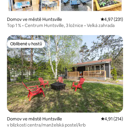
Domov ve městě Huntsville
Průměrné hodn
4,97 (231)
Top 1 % • Centrum Huntsville, 3 ložnice • Velká zahrada
Oblíbené u hostů
Oblíbené u hostů
Domov ve městě Huntsville
Průměrné hodn
4,91 (214)
v blízkosti centra/manželská postel/krb