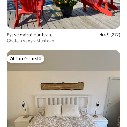
Byt ve městě Huntsville
Průměrné hod
4,9 (372)
Chata u vody v Muskoka
Oblíbené u hostů
Oblíbené u hostů