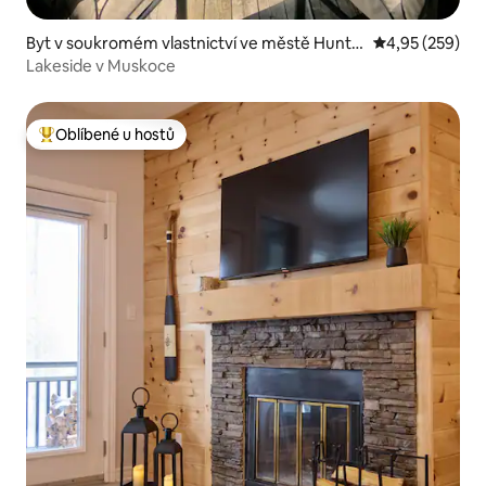
Byt v soukromém vlastnictví ve městě Hunts
Průměrné hodno
4,95 (259)
ville
Lakeside v Muskoce
Oblíbené u hostů
Nejlepší v kategorii Oblíbené u hostů