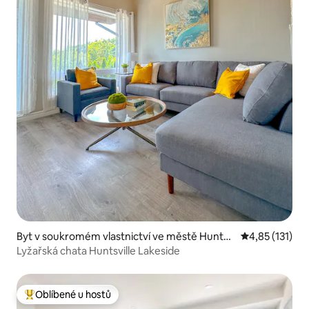
Byt v soukromém vlastnictví ve městě Huntsv
Průměrné hodn
4,85 (131)
ille
Lyžařská chata Huntsville Lakeside
Oblíbené u hostů
Nejlepší v kategorii Oblíbené u hostů