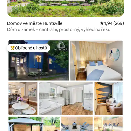
Domov ve městě Huntsville
Průměrné hodno
4,94 (269)
Dům u zámek – centrální, prostorný, výhled na řeku
Oblíbené u hostů
Nejlepší v kategorii Oblíbené u hostů