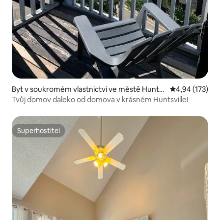
Byt v soukromém vlastnictví ve městě Hunts
Průměrné hodn
4,94 (173)
ville
Tvůj domov daleko od domova v krásném Huntsville!
Superhostitel
Superhostitel