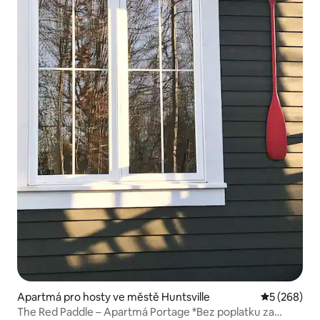
Apartmá pro hosty ve městě Huntsville
Průměrné ho
5 (268)
The Red Paddle – Apartmá Portage *Bez poplatku za