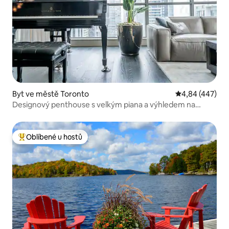
Byt ve městě Toronto
Průměrné hodno
4,84 (447)
Designový penthouse s velkým piana a výhledem na
jezero
Oblíbené u hostů
Nejlepší v kategorii Oblíbené u hostů