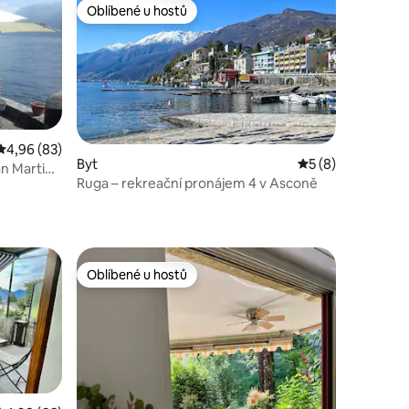
Oblíbené u hostů
hostů
Oblíbené u hostů
Průměrné hodnocení 4,96 z 5, 83 hodnocení
4,96 (83)
Byt
Průměrné hodnoce
5 (8)
n Martino
Ruga – rekreační pronájem 4 v Asconě
Oblíbené u hostů
Oblíbené u hostů