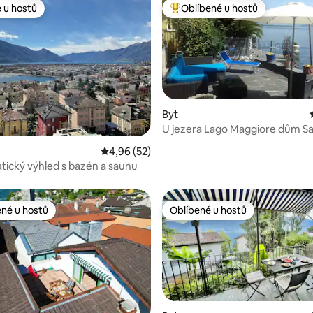
 u hostů
Oblíbené u hostů
 u hostů
Nejlepší v kategorii Oblíbené u 
Byt
U jezera Lago Maggiore dům Sa
Porto Ronco (3)
,93 z 5, 14 hodnocení
Průměrné hodnocení 4,96 z 5, 52 hodnocení
4,96 (52)
ický výhled s bazén a saunu
ené u hostů
Oblíbené u hostů
 v kategorii Oblíbené u hostů
Oblíbené u hostů
9 z 5, 236 hodnocení