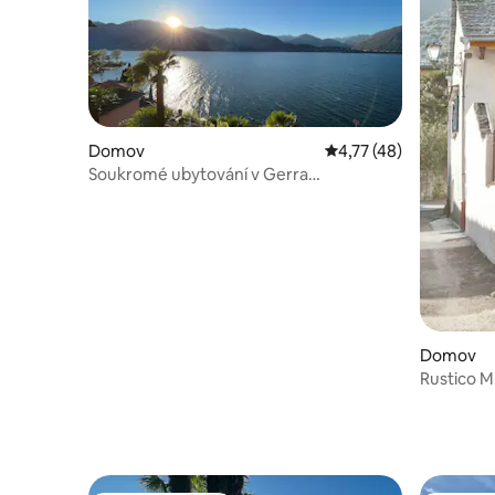
Domov
Průměrné hodnocení 4
4,77 (48)
Soukromé ubytování v Gerra
Gambarogno
Domov
Rustico M
města, 7 
zrekonstr