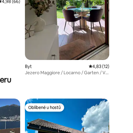
Průměrné hodnocení 4,98 z 5, 66 hodnocení
4,98 (66)
Byt
Průměrné hodnocení 4
4,83 (12)
Jezero Maggiore / Locarno / Garten / Val
zeru
Verzasca / Rodina
Oblíbené u hostů
Oblíbené u hostů