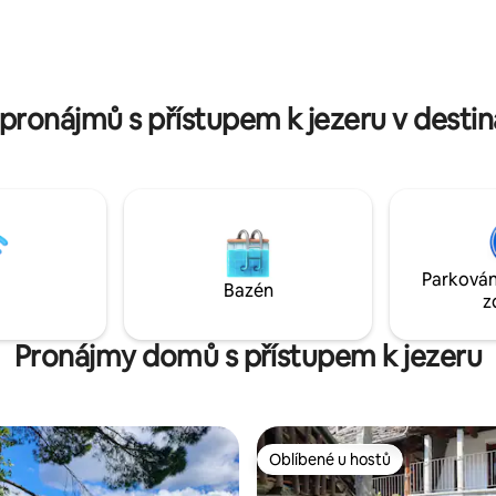
 už autem nebo veřejnou
dostat se k promenádě u jezera
. V zimě a během chladného
soukromý přístup, který vás d
poručuji studio pouze pro
náměstí Piazza Grande v Locar
bu!
necelých 10 minut chůze.
pronájmů s přístupem k jezeru v destina
Parkován
Bazén
z
Pronájmy domů s přístupem k jezeru
Oblíbené u hostů
Oblíbené u hostů