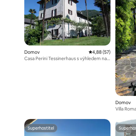
Domov
Průměrné hodnocení 4,
4,88 (57)
Casa Perini Tessinerhaus s výhledem na
jezero
Domov
Villa Rom
Superhostitel
Superhos
Superhostitel
Superhos