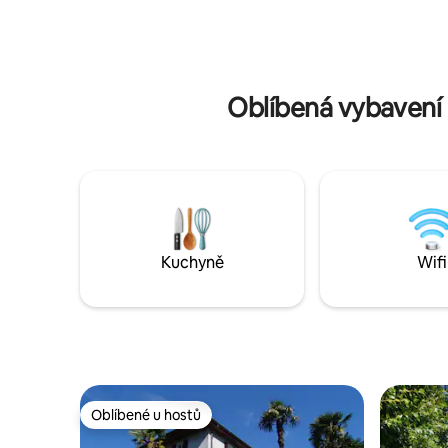
Itálii, ať
potřebuješ. Koupelna s moderní sprchou
dopravou
Snížení ceny za dlouhodobé pronájmy.
období do
Listopad až únor 2200 CHF Možnost
jednu oso
parkování za 12 CHF za den Malá domácí
zvířata
Oblíbená vybavení 
Kuchyně
Wifi
Oblíbené u hostů
Oblíbené u hostů