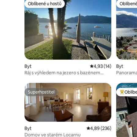
Oblíbené u hostů
Oblíbené
Oblíbené u hostů
Oblíbené
Byt
Průměrné hodnocení 4
4,93 (14)
Byt
Ráj s výhledem na jezero s bazénem
Panoramat
Lago Maggiore Apt.2
Superhostitel
Oblíb
Superhostitel
Nejlepší
Byt
Průměrné hodnocení 4,8
4,89 (236)
Domov ve starém Locarnu