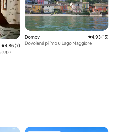
Domov
Průměrné hodnocení 4
4,93 (15)
Dovolená přímo u Lago Maggiore
Průměrné hodnocení 4,86 z 5, 7 hodnocení
4,86 (7)
stup k
í