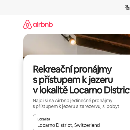
Přeskočit
na
obsah
Rekreační pronájmy
s přístupem k jezeru
v lokalitě Locarno Distric
Najdi si na Airbnb jedinečné pronájmy
s přístupem k jezeru a zarezervuj si pobyt
Lokalita
Až budou výsledky k dispozici, můžeš si je proch