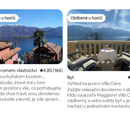
 u hostů
Oblíbené u hostů
 u hostů
Oblíbené u hostů
kromém vlastnictví
Průměrné hodnocení 4,85 z 5, 166 hodnocení
4,85 (166)
92 z 5, 113 hodnocení
 s kuchyňským koutem
Byt
P
nou
 studio, které má v tom
Výhled na jezero Villa Clara
 prostoru vše, co potřebujete
Zažijte relaxační dovolenou v 
 Kdo chce trávit svou dovolenou
klidu na jezeře Maggiore! Villa C
ezávisle a levně, je zde správně.
nádherný a velmi světlý byt u j
chozí bod pro objevování Ticina.
nachází v jedinečném kontextu
iore na dosah, údolí a centra
vily na počátku roku 1900. Zami
 Bellinzona a Lugano) jsou také
do nádherného výhledu na jeze
ostupná veřejnou dopravou.
z jeho terasy, obývacího pokoj
k jsou snadno dostupné i trhy v
obou ložnic. Villa Clara vám um