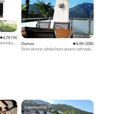
Průměrné hodnocení 4,79 z 5, 14 hodnocení
4,79 (14)
enkovský
Domov
Průměrné hodnocení 4,
4,99 (208)
Dům slunce výhled hory jezero zahrada
nabíjecí stanice 11 kW elektromobil
Superhostitel
Superhostitel