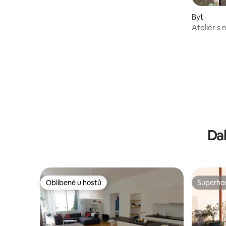
Byt
Ateliér s
jezera
Dal
Oblíbené u hostů
Superhos
Oblíbené u hostů
Superhos