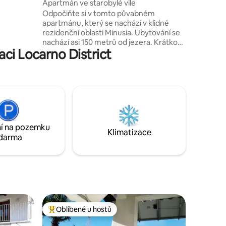
Apartmán ve starobylé vile
 přes
Odpočiňte si v tomto půvabném
ovede na
apartmánu, který se nachází v klidné
nu za
rezidenční oblasti Minusia. Ubytování se
nachází asi 150 metrů od jezera. Krátkou
ci Locarno District
procházkou po slavné červené ulici „Via
alla Riva“ se dostanete do Muralta,
Locarna a Tenera. Pár kroků od
ubytování najdete supermarkety jako
Coop a Migros. Modrá zóna (veřejná
parkoviště) pokud jde o parkování, v této
oblasti a za poplatek. Vlakové nádraží
Minusio je 300 metrů od ubytování.
í na pozemku
Klimatizace
darma
Oblíbené u hostů
Nejlepší v kategorii Oblíbené u hostů