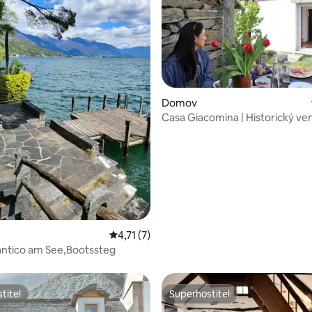
Domov
Casa Giacomina | Historický v
88 z 5, 57 hodnocení
dům, Petfriendly&River
Průměrné hodnocení 4,71 z 5, 7 hodnocení
4,71 (7)
antico am See,Bootssteg
titel
Superhostitel
titel
Superhostitel