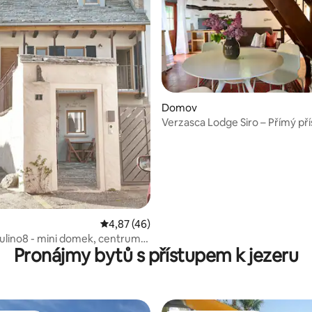
,77 z 5, 48 hodnocení
Domov
Verzasca Lodge Siro – Přímý pří
řece!
Průměrné hodnocení 4,87 z 5, 46 hodnocen
4,87 (46)
ulino8 - mini domek, centrum
Pronájmy bytů s přístupem k jezeru
minut pěšky k jezeru, nově
uovaný, klimatizovaný