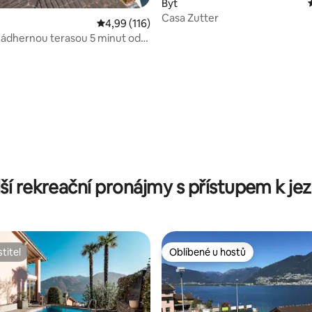
Byt
Casa Zutter
Průměrné hodnocení 4,99 z 5, 116 hodnocení
4,99 (116)
 nádhernou terasou 5 minut od
ší rekreační pronájmy s přístupem k je
titel
Oblíbené u hostů
titel
Oblíbené u hostů