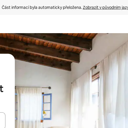
Část informací byla automaticky přeložena. 
Zobrazit v původním jaz
t
ázet pomocí šipek nahoru a dolů, dotykem nebo přejetím prstem.