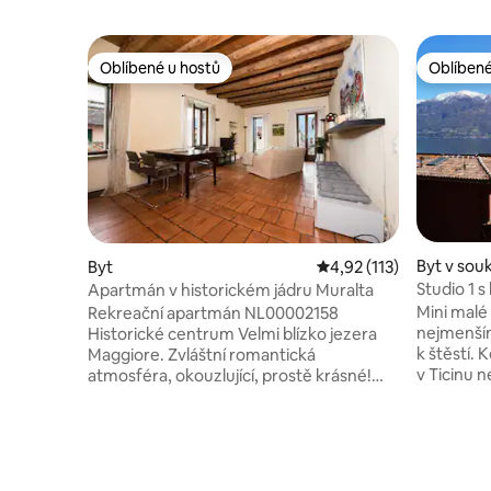
Oblíbené u hostů
Oblíbené
Oblíbené u hostů
Oblíbené
Byt v sou
Byt
Průměrné hodnocení 4,
4,92 (113)
Studio 1
Apartmán v historickém jádru Muralta
a koupel
Mini malé
Rekreační apartmán NL00002158
nejmenším
Historické centrum Velmi blízko jezera
k štěstí.
Maggiore. Zvláštní romantická
v Ticinu n
atmosféra, okouzlující, prostě krásné!
Ideální vý
Velký obývací pokoj s krbem, TV
Lago Magg
s plochou obrazovkou, terasa Ticino, dvě
(Locarno,
ložnice, jedna dvoulůžková s TV
snadno d
s plochou obrazovkou a druhá se dvěma
Stejně ta
lůžky, Kuchyně vybavená vším, co