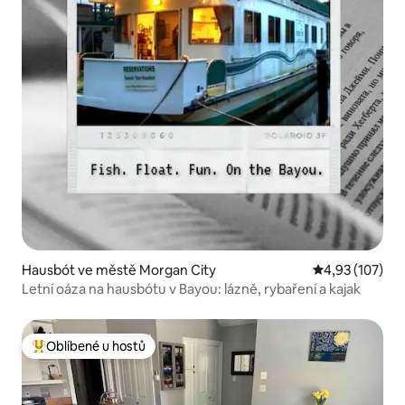
Hausbót ve městě Morgan City
Průměrné hodn
4,93 (107)
Letní oáza na hausbótu v Bayou: lázně, rybaření a kajak
Oblíbené u hostů
Nejlepší v kategorii Oblíbené u hostů