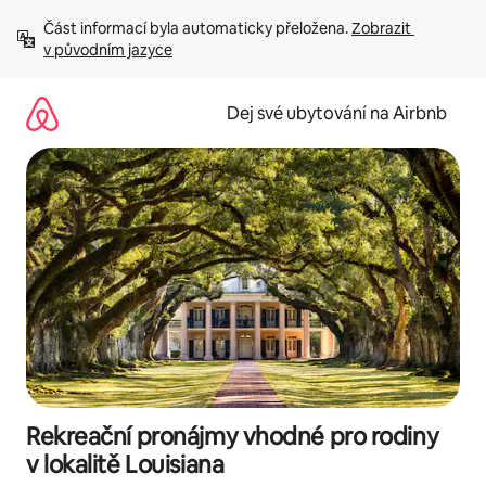
Přeskočit
Část informací byla automaticky přeložena. 
Zobrazit 
na
v původním jazyce
obsah
Dej své ubytování na Airbnb
Rekreační pronájmy vhodné pro rodiny
v lokalitě Louisiana