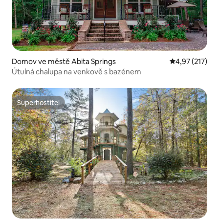
Domov ve městě Abita Springs
Průměrné hodn
4,97 (217)
Útulná chalupa na venkově s bazénem
Superhostitel
Superhostitel