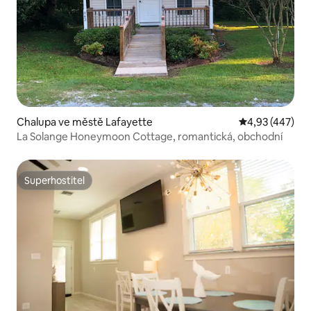
Chalupa ve městě Lafayette
Průměrné hodn
4,93 (447)
La Solange Honeymoon Cottage, romantická, obchodní
Superhostitel
Superhostitel