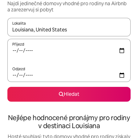
Najdi jedinečné domovy vhodné pro rodiny na Airbnb
a zarezervuj si pobyt
Lokalita
Až budou výsledky k dispozici, můžeš si je procházet pomocí š
Příjezd
Odjezd
Hledat
Nejlépe hodnocené pronájmy pro rodiny
v destinaci Louisiana
Hosté souhlasí: tyto domovy vhodné pro rodiny získaly