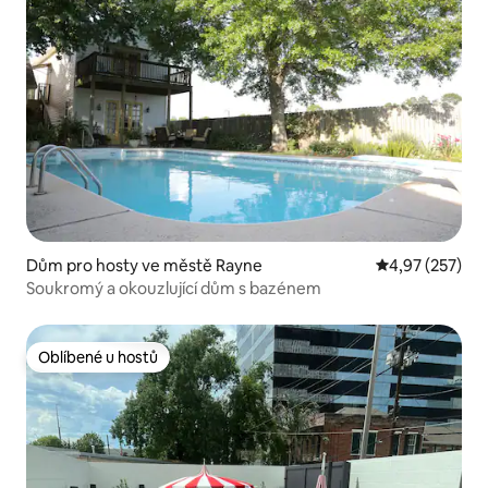
Dům pro hosty ve městě Rayne
Průměrné hodn
4,97 (257)
Soukromý a okouzlující dům s bazénem
Oblíbené u hostů
Oblíbené u hostů