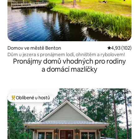
Domov ve městě Benton
Průměrné hodn
4,93 (102)
Dům u jezera s pronájmem lodí, ohništěm a rybolovem!
Pronájmy domů vhodných pro rodiny
a domácí mazlíčky
Oblíbené u hostů
Nejlepší v kategorii Oblíbené u hostů