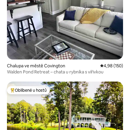
Chalupa ve městě Covington
Průměrné hodn
4,98 (150)
Walden Pond Retreat – chata u rybníka s vířivkou
Oblíbené u hostů
Nejlepší v kategorii Oblíbené u hostů