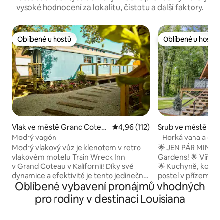
vysoké hodnocení za lokalitu, čistotu a další faktory.
Oblíbené u hostů
Oblíbené u hostů
Oblíbené u hostů
Oblíbené u hostů
Vlak ve městě Grand Cotea
Průměrné hodnocení 4,96 z 5, 
4,96 (112)
Srub ve městě New
u
Modrý vagón
- Horká vana a ohn
moderní kabina ve
Modrý vlakový vůz je klenotem v retro
🌟 JEN PÁR MINUT 
vlakovém motelu Train Wreck Inn
Gardens! 🌟 Vířivka,
v Grand Coteau v Kalifornii! Díky své
🌟 Kuchyně, koup
dynamice a efektivitě je tento jedinečný
postel v přízemí 
Oblíbené vybavení pronájmů vhodných
pobyt ve vyřazeném poštovním voze
menší manželská poste
nezapomenutelným zážitkem. Tento
věci, které stojí z
pro rodiny v destinaci Louisiana
prostor, inspirovaný nechvalně známými
ve výši 100 $ • Hos
barevnými paletami filmového tvůrce
zamluví, je povin