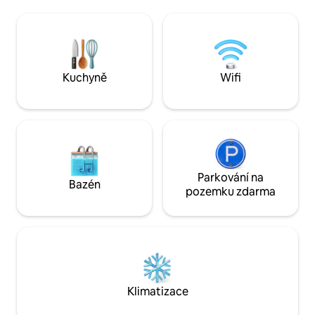
Wese Andersona, je vybaven
nahrát platný stá
gramofonem, starožitným skleněným
totožnosti s fotog
nádobím a kuchyní na míru. Užij si
nájemní smlouvu. •Dva pronájmy v
houpací síť a posezení na našem nádvoří,
nemovitosti •Získe
nebo se projdi do kavárny a obchodů.
Food Tours + slev
Modrý vlakový vůz je připraven vzít tě na
od Wanderlust Rent
Kuchyně
Wifi
tvé příští dobrodružství ve velkém stylu.
všechny popisy,
Parkování na
Bazén
pozemku zdarma
Klimatizace