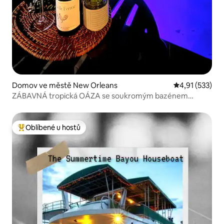
Domov ve městě New Orleans
Průměrné hodn
4,91 (533)
ZÁBAVNÁ tropická OÁZA se soukromým bazénem
a vířivkou
Oblíbené u hostů
Nejlepší v kategorii Oblíbené u hostů