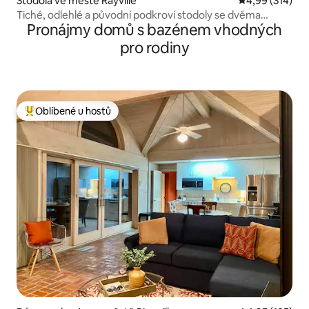
Stodola ve městě Rayville
Průměrné hodn
4,99 (314)
Tiché, odlehlé a původní podkroví stodoly se dvěma
Pronájmy domů s bazénem vhodných
ložnicemi
pro rodiny
Oblíbené u hostů
Nejlepší v kategorii Oblíbené u hostů