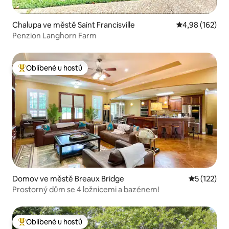
Chalupa ve městě Saint Francisville
Průměrné hodn
4,98 (162)
Penzion Langhorn Farm
Oblíbené u hostů
Nejlepší v kategorii Oblíbené u hostů
Domov ve městě Breaux Bridge
Průměrné h
5 (122)
Prostorný dům se 4 ložnicemi a bazénem!
Oblíbené u hostů
Nejlepší v kategorii Oblíbené u hostů