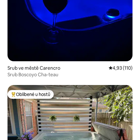
Srub ve městě Carencro
Průměrné hodn
4,93 (110)
Srub Boscoyo Cha-teau
Oblíbené u hostů
Nejlepší v kategorii Oblíbené u hostů