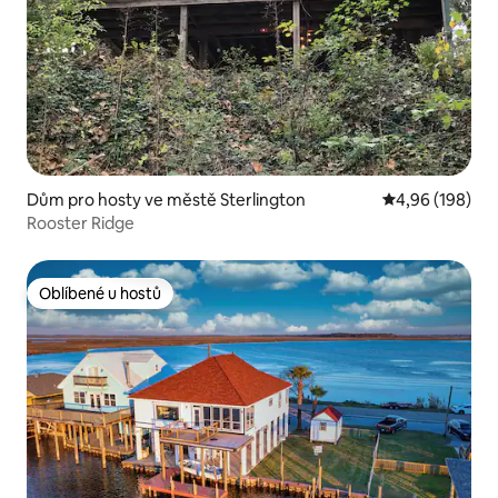
Dům pro hosty ve městě Sterlington
Průměrné hodno
4,96 (198)
Rooster Ridge
Oblíbené u hostů
Oblíbené u hostů