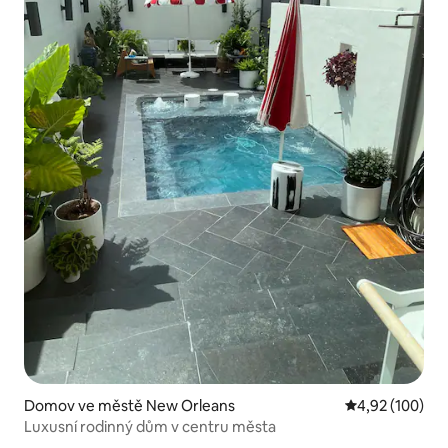
Domov ve městě New Orleans
Průměrné hodn
4,92 (100)
Luxusní rodinný dům v centru města