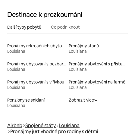
Destinace k prozkoumání
Další typy pobytů
Co podniknout
Pronájmy rekreačních ubytování
Pronájmy stanů
Louisiana
Louisiana
Pronájmy ubytování s bezbariérovou toaletou
Pronájmy ubytování s přístupem k jezeru
Louisiana
Louisiana
Pronájmy ubytování s vířivkou
Pronájmy ubytování na farmě
Louisiana
Louisiana
Penziony se snídaní
Zobrazit více
Louisiana
Airbnb
Spojené státy
Louisiana
Pronájmy jurt vhodné pro rodiny s dětmi