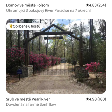
Domov ve městě Folsom
Průměrné hodno
4,83 (254)
Ohromující 3 pokojový River Paradise na 7 akrech!
Oblíbené u hostů
Nejlepší v kategorii Oblíbené u hostů
Srub ve městě Pearl River
Průměrné hodno
4,98 (180)
Dovolená na farmě Sunhillow