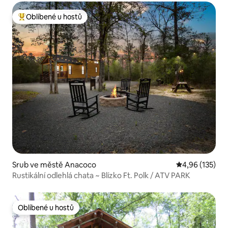
Oblíbené u hostů
Nejlepší v kategorii Oblíbené u hostů
Srub ve městě Anacoco
Průměrné hodn
4,96 (135)
Rustikální odlehlá chata ~ Blízko Ft. Polk / ATV PARK
Oblíbené u hostů
Oblíbené u hostů