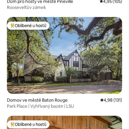
Dům pro hosty ve městě Pineville
Průměrné hodn
4,95 (105)
Rooseveltův zámek
Oblíbené u hostů
Nejlepší v kategorii Oblíbené u hostů
Domov ve městě Baton Rouge
Průměrné hodn
4,98 (131)
Park Place | Vyhřívaný bazén | LSU
Oblíbené u hostů
Nejlepší v kategorii Oblíbené u hostů