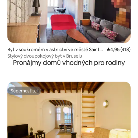
Byt v soukromém vlastnictví ve městě Saint-
Průměrné hodn
4,95 (418)
Gilles
Stylový dvoupokojový byt v Bruselu
Pronájmy domů vhodných pro rodiny
Superhostitel
Superhostitel