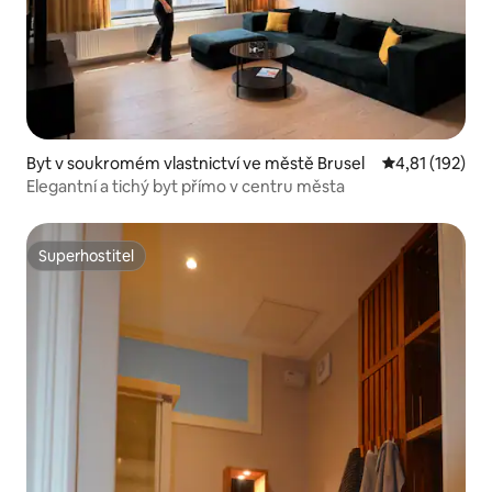
Byt v soukromém vlastnictví ve městě Brusel
Průměrné hodn
4,81 (192)
Elegantní a tichý byt přímo v centru města
Superhostitel
Superhostitel