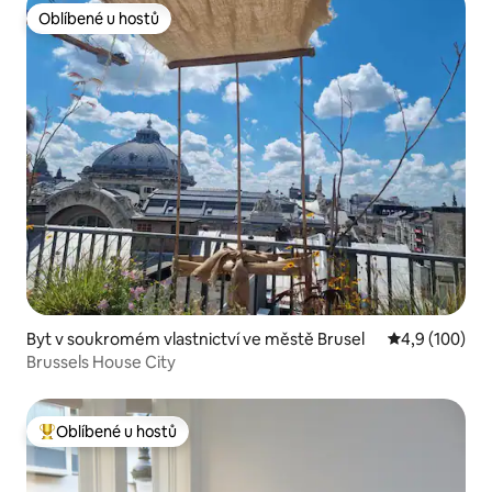
Oblíbené u hostů
Oblíbené u hostů
Byt v soukromém vlastnictví ve městě Brusel
Průměrné hod
4,9 (100)
Brussels House City
Oblíbené u hostů
Nejlepší v kategorii Oblíbené u hostů