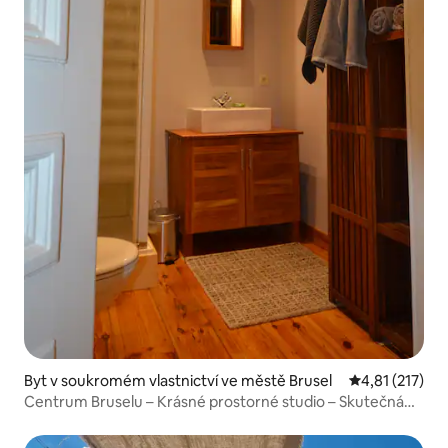
Byt v soukromém vlastnictví ve městě Brusel
Průměrné hodn
4,81 (217)
Centrum Bruselu – Krásné prostorné studio – Skutečná
postel