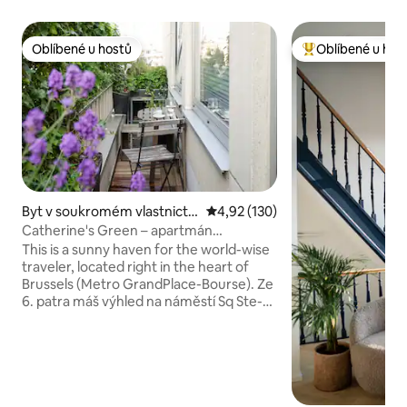
Oblíbené u hostů
Oblíbené u hos
Oblíbené u hostů
Nejlepší v kategor
Byt v soukromém vlastnictví
Průměrné hodnocení 4,92 z 5, 
4,92 (130)
ve městě Brusel
Catherine's Green – apartmán
s balkonem poblíž Grand Place
This is a sunny haven for the world-wise
traveler, located right in the heart of
Brussels (Metro GrandPlace-Bourse). Ze
6. patra máš výhled na náměstí Sq Ste-
Catherine a zvonici. Tato oblast je
obklopena značkovými obchody,
gastronomickými restauracemi, bio-
marketem a všemi ikonickými kulturními
aktivitami. Ale jeho centrální poloha není
jeho jedinou výhodou: Byt je světlý,