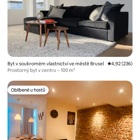
Byt v soukromém vlastnictví ve městě Brusel
Průměrné hodno
4,92 (236)
Prostorný byt v centru – 100 m²
Oblíbené u hostů
Oblíbené u hostů