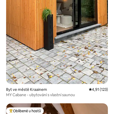
Byt ve městě Kraainem
Průměrné hodn
4,91 (123)
MY Cabane - ubytování s vlastní saunou
Oblíbené u hostů
Nejlepší v kategorii Oblíbené u hostů