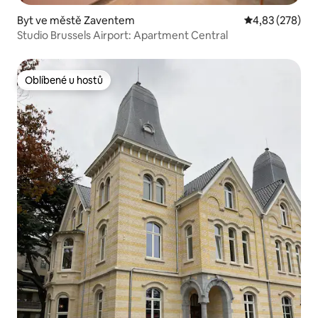
Byt ve městě Zaventem
Průměrné hodno
4,83 (278)
Studio Brussels Airport: Apartment Central
Oblíbené u hostů
Oblíbené u hostů