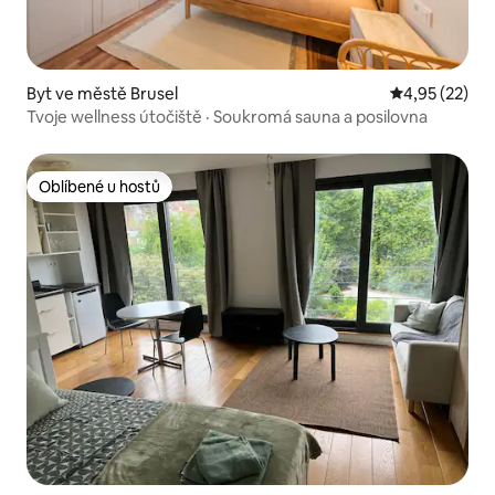
Byt ve městě Brusel
Průměrné hod
4,95 (22)
Tvoje wellness útočiště · Soukromá sauna a posilovna
Oblíbené u hostů
Oblíbené u hostů