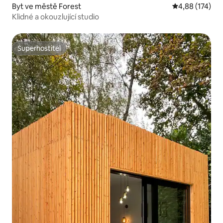
Byt ve městě Forest
Průměrné hodn
4,88 (174)
Klidné a okouzlující studio
Superhostitel
Superhostitel