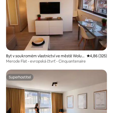
Byt v soukromém vlastnictví ve městě Woluw
Průměrné hodno
4,86 (325)
e-Saint-Lambert
Merode Flat - evropská čtvrť - Cinquantenaire
Superhostitel
Superhostitel