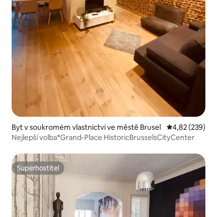
Byt v soukromém vlastnictví ve městě Brusel
Průměrné hodno
4,82 (239)
Nejlepší volba*Grand-Place HistoricBrusselsCityCenter
Superhostitel
Superhostitel