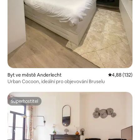
Byt ve městě Anderlecht
Průměrné hodn
4,88 (132)
Urban Cocoon, ideální pro objevování Bruselu
Superhostitel
Superhostitel