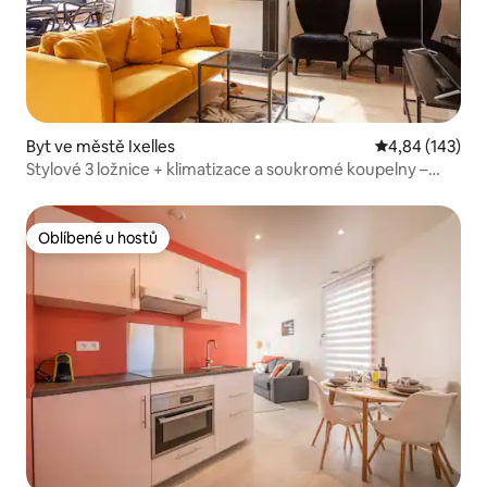
Byt ve městě Ixelles
Průměrné hodn
4,84 (143)
Stylové 3 ložnice + klimatizace a soukromé koupelny –
oblast EU
Oblíbené u hostů
Oblíbené u hostů