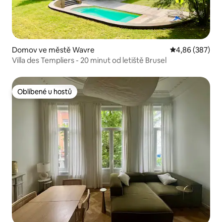
Domov ve městě Wavre
Průměrné hodno
4,86 (387)
Villa des Templiers - 20 minut od letiště Brusel
Oblíbené u hostů
Oblíbené u hostů