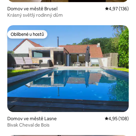
Domov ve městě Brusel
Průměrné hodn
4,97 (136)
Krásný světlý rodinný dům
Oblíbené u hostů
Oblíbené u hostů
Domov ve městě Lasne
Průměrné hodn
4,95 (108)
Bivak Cheval de Bois