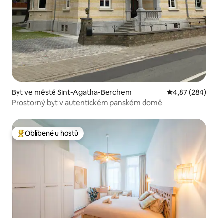
Byt ve městě Sint-Agatha-Berchem
Průměrné hodno
4,87 (284)
Prostorný byt v autentickém panském domě
Oblíbené u hostů
Nejlepší v kategorii Oblíbené u hostů