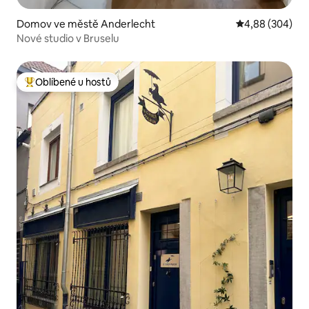
Domov ve městě Anderlecht
Průměrné hodno
4,88 (304)
Nové studio v Bruselu
Oblíbené u hostů
Nejlepší v kategorii Oblíbené u hostů