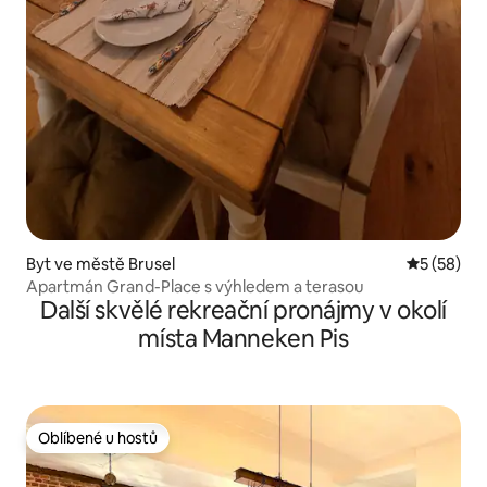
Byt ve městě Brusel
Průměrné 
5 (58)
Apartmán Grand-Place s výhledem a terasou
Další skvělé rekreační pronájmy v okolí
místa Manneken Pis
Oblíbené u hostů
Oblíbené u hostů