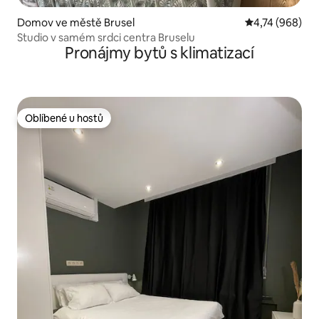
Domov ve městě Brusel
Průměrné hodno
4,74 (968)
Studio v samém srdci centra Bruselu
Pronájmy bytů s klimatizací
Oblíbené u hostů
Oblíbené u hostů