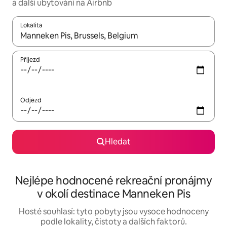
a další ubytování na Airbnb
Lokalita
Až budou výsledky k dispozici, můžeš si je procházet pomocí š
Příjezd
Odjezd
Hledat
Nejlépe hodnocené rekreační pronájmy
v okolí destinace Manneken Pis
Hosté souhlasí: tyto pobyty jsou vysoce hodnoceny
podle lokality, čistoty a dalších faktorů.