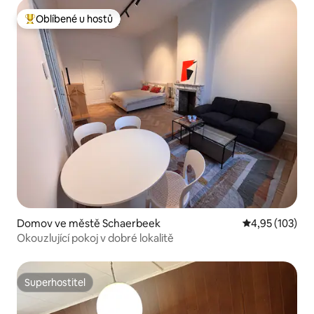
Oblíbené u hostů
Nejlepší v kategorii Oblíbené u hostů
Domov ve městě Schaerbeek
Průměrné hodn
4,95 (103)
Okouzlující pokoj v dobré lokalitě
Superhostitel
Superhostitel