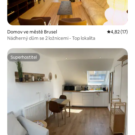
Domov ve městě Brusel
Průměrné hod
4,82 (17)
Nádherný dům se 2 ložnicemi - Top lokalita
Superhostitel
Superhostitel