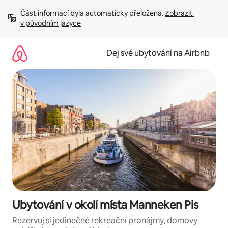
Přeskočit
Část informací byla automaticky přeložena. 
Zobrazit 
na
v původním jazyce
obsah
Dej své ubytování na Airbnb
Ubytování v okolí místa Manneken Pis
Rezervuj si jedinečné rekreační pronájmy, domovy