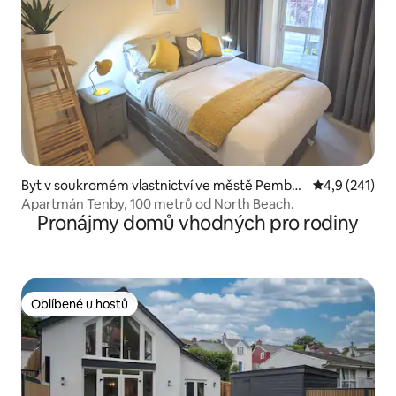
Byt v soukromém vlastnictví ve městě Pembro
Průměrné hod
4,9 (241)
keshire
Apartmán Tenby, 100 metrů od North Beach.
Pronájmy domů vhodných pro rodiny
Oblíbené u hostů
Oblíbené u hostů