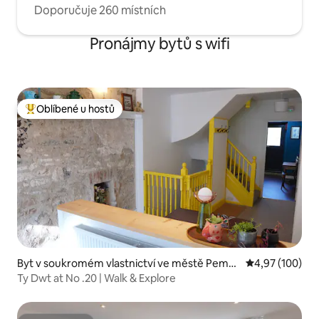
Doporučuje 260 místních
Pronájmy bytů s wifi
Oblíbené u hostů
Nejlepší v kategorii Oblíbené u hostů
Byt v soukromém vlastnictví ve městě Pembr
Průměrné hodn
4,97 (100)
okeshire
Ty Dwt at No .20 | Walk & Explore