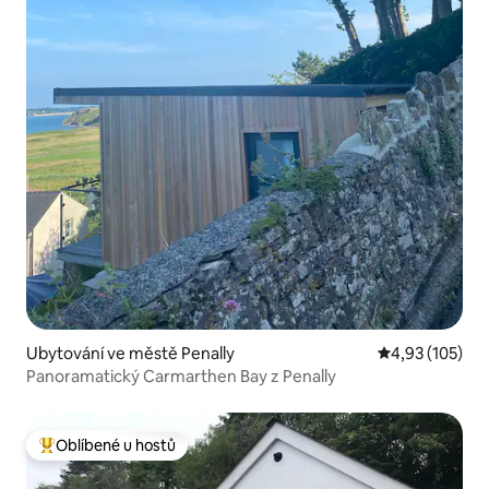
Ubytování ve městě Penally
Průměrné hodn
4,93 (105)
Panoramatický Carmarthen Bay z Penally
Oblíbené u hostů
Nejlepší v kategorii Oblíbené u hostů