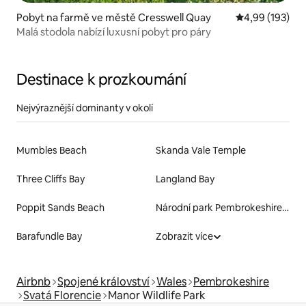
Pobyt na farmě ve městě Cresswell Quay
Průměrné hodn
4,99 (193)
Malá stodola nabízí luxusní pobyt pro páry
Destinace k prozkoumání
Nejvýraznější dominanty v okolí
Mumbles Beach
Skanda Vale Temple
Three Cliffs Bay
Langland Bay
Poppit Sands Beach
Národní park Pembrokeshire Coast
Barafundle Bay
Zobrazit více
Airbnb
Spojené království
Wales
Pembrokeshire
Svatá Florencie
Manor Wildlife Park