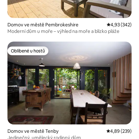
Domov ve městě Pembrokeshire
Průměrné hodno
4,93 (342)
Moderní dům u moře – výhled na moře a blízko pláže
Oblíbené u hostů
Oblíbené u hostů
Domov ve městě Tenby
Průměrné hodno
4,89 (239)
Jedinečný, umělecký rodinný dům