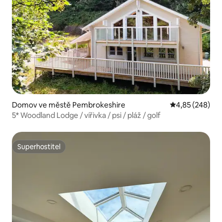
Domov ve městě Pembrokeshire
Průměrné hodno
4,85 (248)
5* Woodland Lodge / vířivka / psi / pláž / golf
Superhostitel
Superhostitel