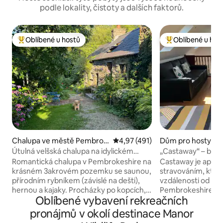
podle lokality, čistoty a dalších faktorů.
Oblíbené u hostů
Oblíbené u hos
Nejlepší v kategorii Oblíbené u hostů
Nejlepší v kategor
Chalupa ve městě Pembrok
Průměrné hodnocení 4,97 z 5, 
4,97 (491)
Dům pro hosty ve
eshire
nby
Útulná velšská chalupa na idylickém
„Castaway“ – báje
pozemku o rozloze 3 akrů
s parkováním
Romantická chalupa v Pembrokeshire na
Castaway je apart
krásném 3akrovém pozemku se saunou,
stravováním, který
přírodním rybníkem (závislé na dešti),
vzdálenosti od po
hernou a kajaky. Procházky po kopcích,
Pembrokeshire a p
Oblíbené vybavení rekreačních
ohromující pláže a procházky po útesu
restaurací v Tenb
v blízkosti. Pohodlná manželská postel
Tenby vede pěkná 
pronájmů v okolí destinace Manor
s výhledem na hvězdy. Přitul se ke
North Beachu je to 