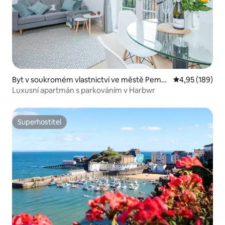
Byt v soukromém vlastnictví ve městě Pembr
Průměrné hodn
4,95 (189)
okeshire
Luxusní apartmán s parkováním v Harbwr
Superhostitel
Superhostitel