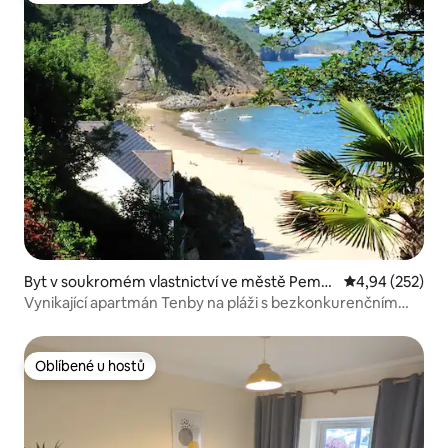
Byt v soukromém vlastnictví ve městě Pembr
Průměrné hodno
4,94 (252)
okeshire
Vynikající apartmán Tenby na pláži s bezkonkurenčním
výhledem.
Oblíbené u hostů
Oblíbené u hostů