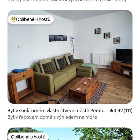
Oblíbené u hostů
Nejlepší v kategorii Oblíbené u hostů
Byt v soukromém vlastnictví ve městě Pembr
Průměrné hodn
4,92 (111)
okeshire
Byt v řadovém domě s výhledem na moře
Oblíbené u hostů
Oblíbené u hostů