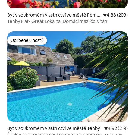
Byt v soukromém vlastnictví ve městě Pemb
Průměrné hodno
4,88 (209)
rokeshire
Tenby Flat- Great Lokalita. Domácí mazlíčci vítáni
Oblíbené u hostů
Oblíbené u hostů
Byt v soukromém vlastnictví ve městě Tenby
Průměrné hodn
4,92 (219)
Útulný apartmán se soukromým bazénem poblíž Tenby