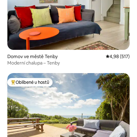
Domov ve městě Tenby
Průměrné hodn
4,98 (517)
Moderní chalupa – Tenby
Oblíbené u hostů
Nejlepší v kategorii Oblíbené u hostů