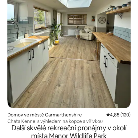
Domov ve městě Carmarthenshire
Průměrné hodn
4,88 (120)
Chata Kennel s výhledem na kopce a vířivkou
Další skvělé rekreační pronájmy v okolí
místa Manor Wildlife Park