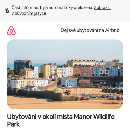
Přeskočit
Část informací byla automaticky přeložena. 
Zobrazit 
na
v původním jazyce
obsah
Dej své ubytování na Airbnb
Ubytování v okolí místa Manor Wildlife
Park