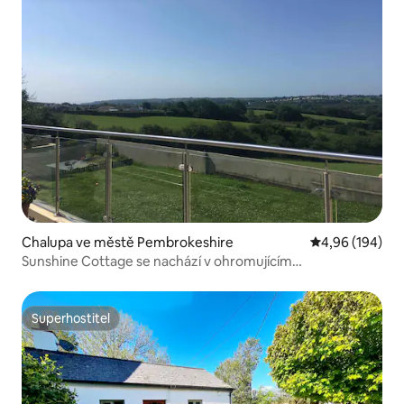
Chalupa ve městě Pembrokeshire
Průměrné hodno
4,96 (194)
Sunshine Cottage se nachází v ohromujícím
Pembrokeshire
Superhostitel
Superhostitel