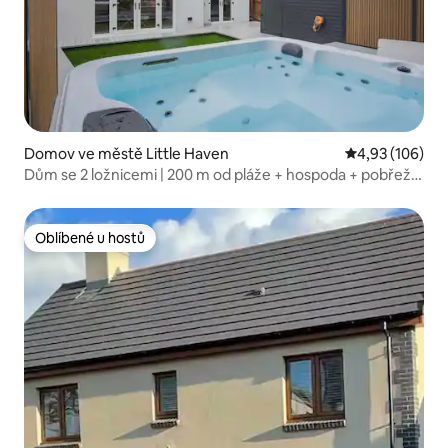
Domov ve městě Little Haven
Průměrné hodn
4,93 (106)
Dům se 2 ložnicemi | 200 m od pláže + hospoda + pobřežní
stezka
Oblíbené u hostů
Oblíbené u hostů