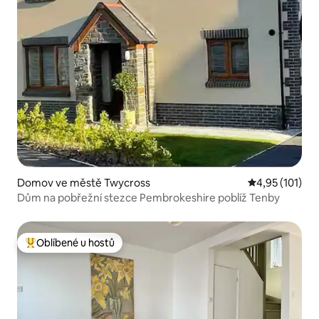
Domov ve městě Twycross
Průměrné hodn
4,95 (101)
Dům na pobřežní stezce Pembrokeshire poblíž Tenby
Oblíbené u hostů
Nejlepší v kategorii Oblíbené u hostů