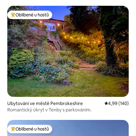
pro 2 osoby.
Oblíbené u hostů
Nejlepší v kategorii Oblíbené u hostů
Ubytování ve městě Pembrokeshire
Průměrné hodno
4,99 (140)
Romantický úkryt v Tenby s parkováním.
Oblíbené u hostů
Nejlepší v kategorii Oblíbené u hostů