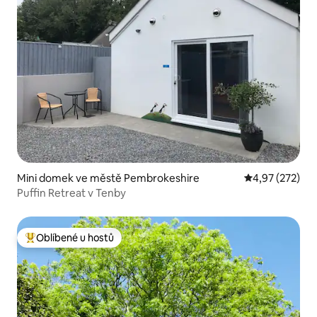
Mini domek ve městě Pembrokeshire
Průměrné hodn
4,97 (272)
Puffin Retreat v Tenby
Oblíbené u hostů
Nejlepší v kategorii Oblíbené u hostů