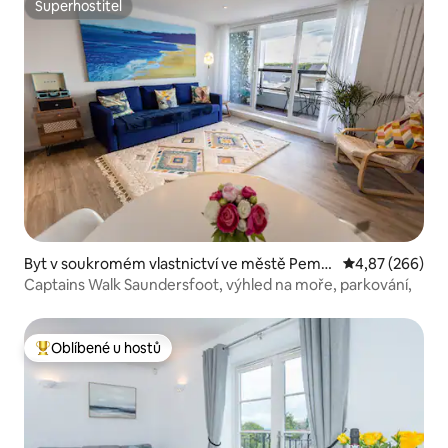
Superhostitel
Superhostitel
Byt v soukromém vlastnictví ve městě Pemb
Průměrné hodno
4,87 (266)
rokeshire
Captains Walk Saundersfoot, výhled na moře, parkování,
Oblíbené u hostů
Nejlepší v kategorii Oblíbené u hostů