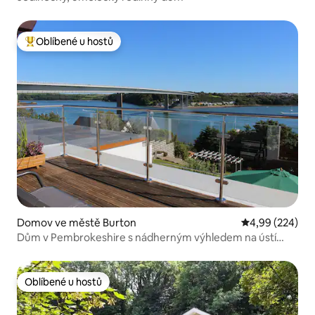
Oblíbené u hostů
Nejlepší v kategorii Oblíbené u hostů
Domov ve městě Burton
Průměrné hodno
4,99 (224)
Dům v Pembrokeshire s nádherným výhledem na ústí
řeky
Oblíbené u hostů
Oblíbené u hostů