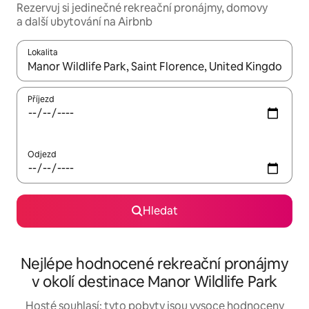
Rezervuj si jedinečné rekreační pronájmy, domovy
a další ubytování na Airbnb
Lokalita
Až budou výsledky k dispozici, můžeš si je procházet pomocí š
Příjezd
Odjezd
Hledat
Nejlépe hodnocené rekreační pronájmy
v okolí destinace Manor Wildlife Park
Hosté souhlasí: tyto pobyty jsou vysoce hodnoceny