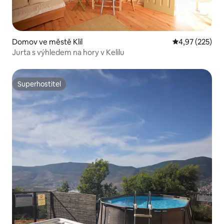
Domov ve městě Klil
Průměrné hodn
4,97 (225)
Jurta s výhledem na hory v Kelilu
Superhostitel
Superhostitel