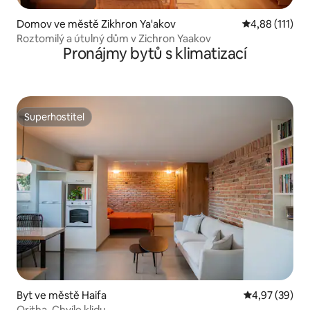
Domov ve městě Zikhron Ya'akov
Průměrné hodn
4,88 (111)
Roztomilý a útulný dům v Zichron Yaakov
Pronájmy bytů s klimatizací
Superhostitel
Superhostitel
Byt ve městě Haifa
Průměrné hod
4,97 (39)
Oritha. Chvíle klidu