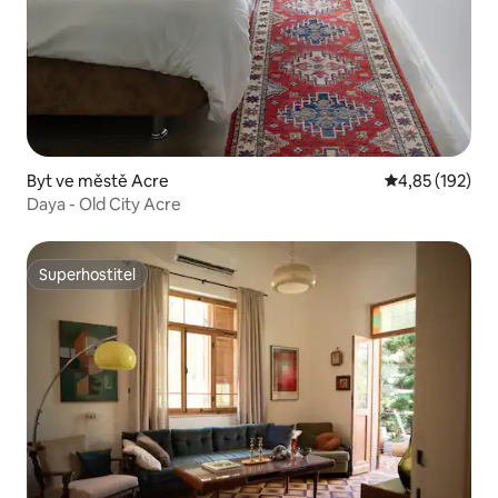
Byt ve městě Acre
Průměrné hodn
4,85 (192)
Daya - Old City Acre
Superhostitel
Superhostitel