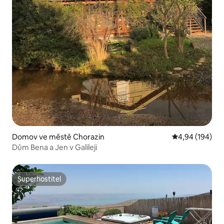
Domov ve městě Chorazin
Průměrné hodno
4,94 (194)
Dům Bena a Jen v Galileji
Superhostitel
Superhostitel