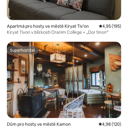
Apartmá pro hosty ve městě Kiryat Tiv'on
Průměrné hodn
4,95 (195)
Kiryat Tivon v blízkosti Oranim College + „Dor tinon“
Superhostitel
Superhostitel
Dům pro hosty ve městě Kamon
Průměrné hodn
4,98 (120)