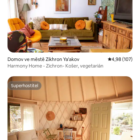
Domov ve městě Zikhron Ya'akov
Průměrné hodn
4,98 (107)
Harmony Home - Zichron- Košer, vegetarián
Superhostitel
Superhostitel