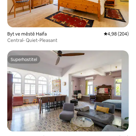
Byt ve městě Haifa
Průměrné hodno
4,98 (204)
Central- Quiet-Pleasant
Superhostitel
Superhostitel