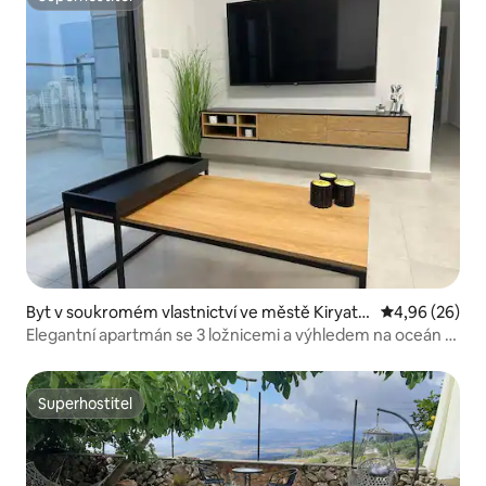
Superhostitel
Byt v soukromém vlastnictví ve městě Kiryat Y
Průměrné hodn
4,96 (26)
am
Elegantní apartmán se 3 ložnicemi a výhledem na oceán v
Kiryat Yam
Superhostitel
Superhostitel