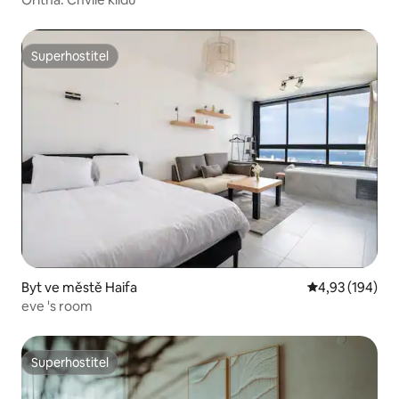
Superhostitel
Superhostitel
Byt ve městě Haifa
Průměrné hodn
4,93 (194)
eve 's room
Superhostitel
Superhostitel