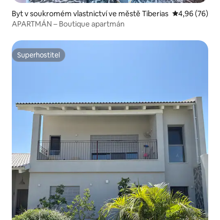
Byt v soukromém vlastnictví ve městě Tiberias
Průměrné hodn
4,96 (76)
APARTMÁN – Boutique apartmán
Superhostitel
Superhostitel