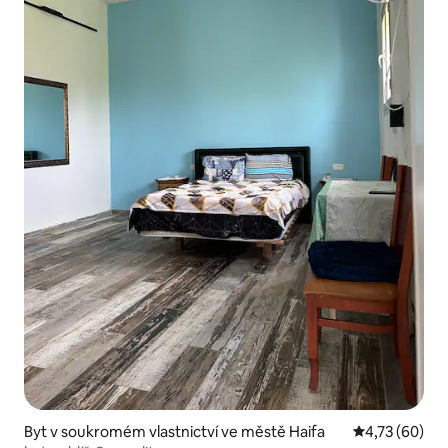
Byt v soukromém vlastnictví ve městě Haifa
Průměrné hod
4,73 (60)