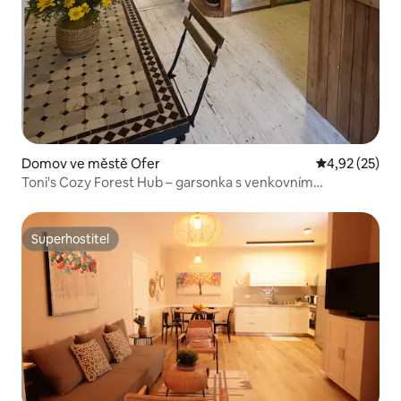
Domov ve městě Ofer
Průměrné hod
4,92 (25)
Toni's Cozy Forest Hub – garsonka s venkovním
protipožárním krytem
Superhostitel
Superhostitel