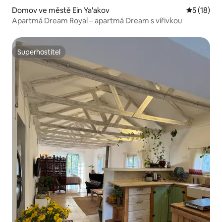
Domov ve městě Ein Ya'akov
Průměrné 
5 (18)
Apartmá Dream Royal – apartmá Dream s vířivkou
Superhostitel
Superhostitel