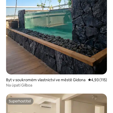
Byt v soukromém vlastnictví ve městě Gidona
Průměrné hodn
4,93 (115)
Na úpatí Gilboa
Superhostitel
Superhostitel