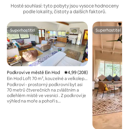
Hosté souhlasí: tyto pobyty jsou vysoce hodnoceny
podle lokality, čistoty a dalších faktorů.
Superhostitel
Superhostitel
Superhostitel
Superhostitel
Podkroví ve městě Ein Hod
Průměrné hodnocení 4,99 z 5, 2
4,99 (208)
Ein Hod Loft 70 m², kouzelné a velkolepé
panoramatické výhledy na moře a hory
Podkroví - prostorný podkrovní byt asi
70 metrů čtverečních na zvláštním a
odlehlém místě ve vesnici . Z podkroví je
výhled na moře a pohoří s
panoramatickým výhledem a
nádhernými západy slunce. Interiér
podkroví je vyzdoben přírodními
materiály, které osvětlují prostor a
vytvářejí jedinečný akvarijní pocit, že