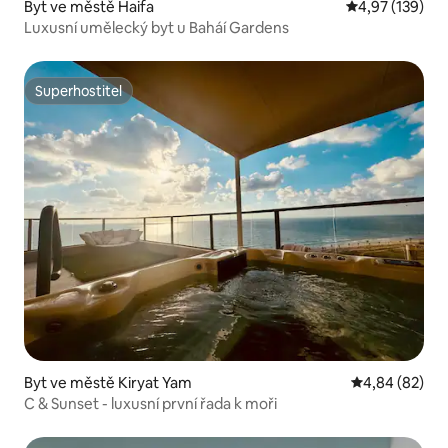
Byt ve městě Haifa
Průměrné hodn
4,97 (139)
Luxusní umělecký byt u Baháí Gardens
Superhostitel
Superhostitel
Byt ve městě Kiryat Yam
Průměrné hodn
4,84 (82)
C & Sunset - luxusní první řada k moři