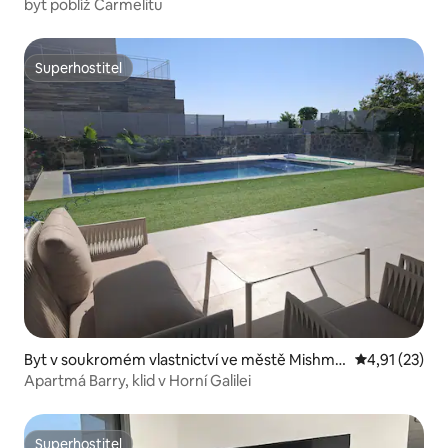
byt poblíž Carmelitu
Superhostitel
Superhostitel
Byt v soukromém vlastnictví ve městě Mishma
Průměrné hod
4,91 (23)
r HaYarden
Apartmá Barry, klid v Horní Galilei
Superhostitel