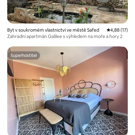
Byt v soukromém vlastnictví ve městě Safed
Průměrné hod
4,88 (17)
Zahradní apartmán Galilee s výhledem na moře a hory 2
Superhostitel
Superhostitel