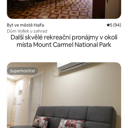
Byt ve městě Haifa
Průměrné h
5 (94)
Dům Vollek u zahrad
Další skvělé rekreační pronájmy v okolí
místa Mount Carmel National Park
Superhostitel
Superhostitel