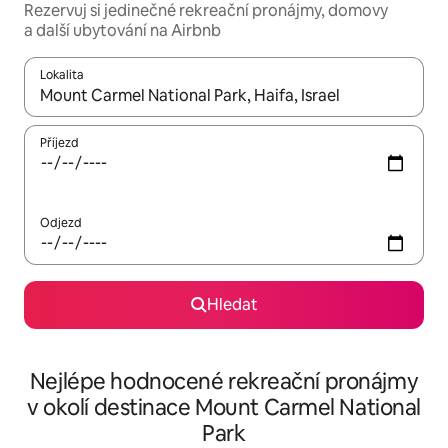
Rezervuj si jedinečné rekreační pronájmy, domovy
a další ubytování na Airbnb
Lokalita
Až budou výsledky k dispozici, můžeš si je procházet pomocí š
Příjezd
Odjezd
Hledat
Nejlépe hodnocené rekreační pronájmy
v okolí destinace Mount Carmel National
Park