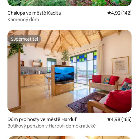
Chalupa ve městě Kadita
Průměrné hodn
4,92 (142)
Kamenný dům
Superhostitel
Superhostitel
Dům pro hosty ve městě Harduf
Průměrné hodn
4,98 (165)
Butikový penzion v Harduf-demokratické