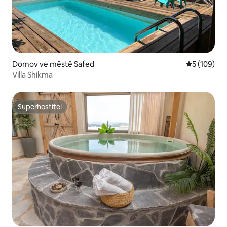
Domov ve městě Safed
Průměrné h
5 (109)
Villa Shikma
Superhostitel
Superhostitel