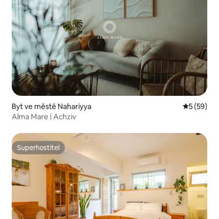
Byt ve městě Nahariyya
Průměrné 
5 (59)
Alma Mare | Achziv
Superhostitel
Superhostitel