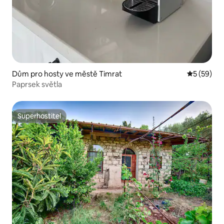
Dům pro hosty ve městě Timrat
Průměrné 
5 (59)
Paprsek světla
Superhostitel
Superhostitel