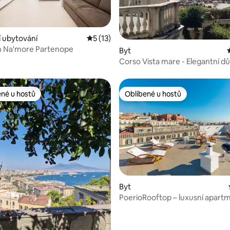
í 5 z 5, 6 hodnocení
 ubytování
Průměrné hodnocení 5 z 5, 13 hodnocení
5 (13)
 Na'more Partenope
Byt
Corso Vista mare - Elegantní d
italského hostitele
ené u hostů
Oblíbené u hostů
 v kategorii Oblíbené u hostů
Oblíbené u hostů
Byt
PoerioRooftop – luxusní apart