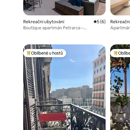
Rekreační ubytování
Průměrné hodnocen
5 (6)
Rekreační
Boutique apartmán Petrarca –
Apartmán
Apartmány Sofia
Oblíbené u hostů
Oblíb
Nejlepší v kategorii Oblíbené u hostů
Nejlepší