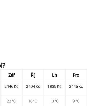
l?
Zář
Říj
Lis
Pro
2 146 Kč
2 104 Kč
1 935 Kč
2 146 Kč
22 °C
18 °C
13 °C
9 °C