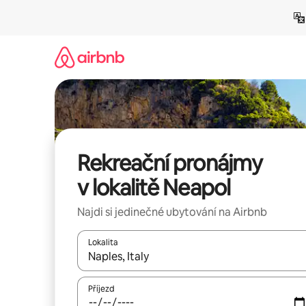
Přeskočit
na
obsah
Rekreační pronájmy
v lokalitě Neapol
Najdi si jedinečné ubytování na Airbnb
Lokalita
Až budou výsledky k dispozici, můžeš si je proch
Příjezd