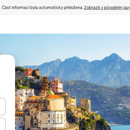
Část informací byla automaticky přeložena. 
Zobrazit v původním jaz
ázet pomocí šipek nahoru a dolů, dotykem nebo přejetím prstem.