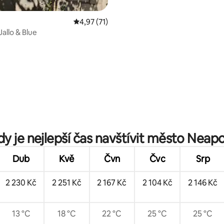
Průměrné hodnocení 4,97 z 5, 71 hodnocení
4,97 (71)
allo & Blue
 5 z 5, 59 hodnocení
dy je nejlepší čas navštívit město Neapo
Dub
Kvě
Čvn
Čvc
Srp
2 230 Kč
2 251 Kč
2 167 Kč
2 104 Kč
2 146 Kč
13 °C
18 °C
22 °C
25 °C
25 °C