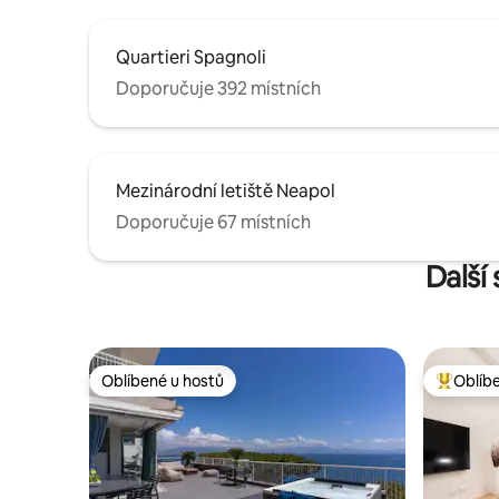
Quartieri Spagnoli
Doporučuje 392 místních
Mezinárodní letiště Neapol
Doporučuje 67 místních
Další
Oblíbené u hostů
Oblíb
Oblíbené u hostů
Nejlepší