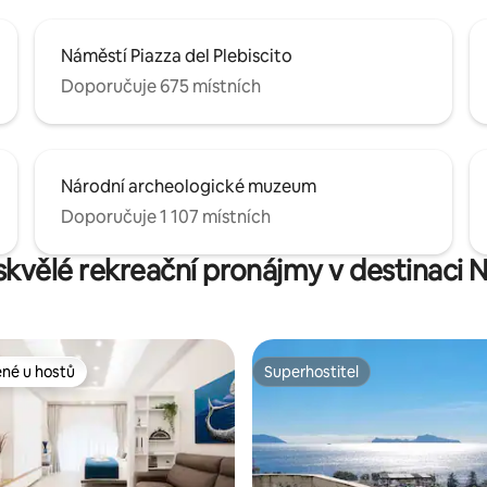
Náměstí Piazza del Plebiscito
Doporučuje 675 místních
Národní archeologické muzeum
Doporučuje 1 107 místních
 skvělé rekreační pronájmy v destinaci 
ené u hostů
Superhostitel
 v kategorii Oblíbené u hostů
Superhostitel