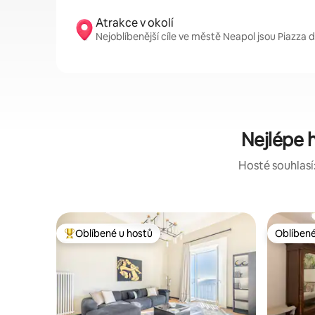
Atrakce v okolí
Nejoblíbenější cíle ve městě Neapol jsou Piazza 
Nejlépe 
Hosté souhlasí:
Oblíbené u hostů
Oblíbené
Nejlepší v kategorii Oblíbené u hostů
Oblíbené