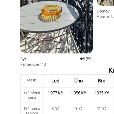
Domov
Apartmá J
Byt
Průměrné hodnocení
5 (59)
Partenope 143
K
Měsíc
Led
Úno
Bře
1 977 Kč
1 956 Kč
1 935 Kč
Průměrná
cena
8 °C
9 °C
11 °C
Průměrná
teplota