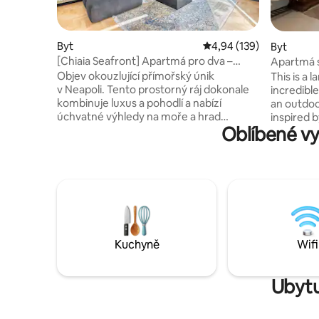
Byt
Průměrné hodnocení 4,9
4,94 (139)
Byt
[Chiaia Seafront] Apartmá pro dva –
Apartmá s
luxusní design
a terasou
Objev okouzlující přímořský únik
This is a 
v Neapoli. Tento prostorný ráj dokonale
incredible
kombinuje luxus a pohodlí a nabízí
an outdoo
úchvatné výhledy na moře a hrad
inspired 
Oblíbené vy
z dvojitých balkonů. Zažij bohatou
former tro
kulturu Neapole, vychutnej si místní
centrální 
kuchyni v nedalekých trattoriích a užij si
Všechno j
pohodlí dvou prostorných apartmá,
až po tele
ideálních pro rodiny nebo páry. Ať už
nábytku js
hledáš romantický pobyt nebo rodinné
suite is p
dobrodružství, naše ubytování uspokojí
with the 
všechny tvé potřeby. Udělej si ze svého
Nemáme vý
pobytu v srdci Neapole
Kuchyně
Wifi
nezapomenutelný zážitek.
Ubytu