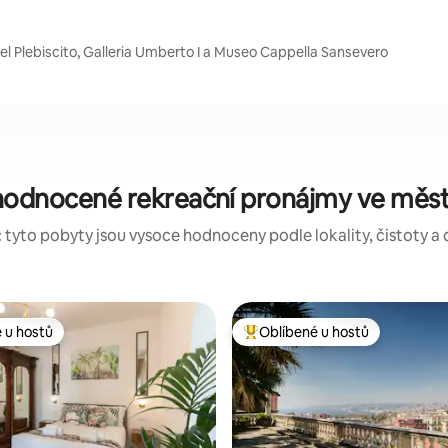
del Plebiscito, Galleria Umberto I a Museo Cappella Sansevero
hodnocené rekreační pronájmy ve měs
 tyto pobyty jsou vysoce hodnoceny podle lokality, čistoty a 
 u hostů
Oblíbené u hostů
 u hostů
Nejlepší v kategorii Oblíbené u 