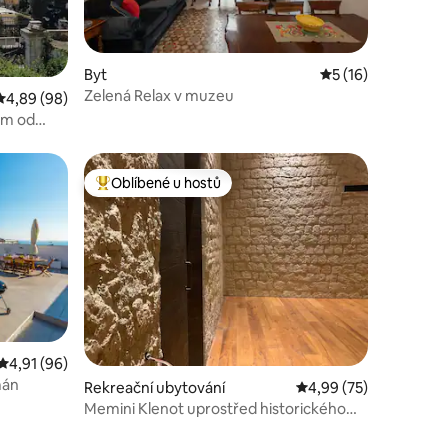
Byt
Průměrné hodnocen
5 (16)
Zelená Relax v muzeu
Průměrné hodnocení 4,89 z 5, 98 hodnocení
4,89 (98)
ům od
Oblíbené u hostů
Nejlepší v kategorii Oblíbené u hostů
Průměrné hodnocení 4,91 z 5, 96 hodnocení
4,91 (96)
mán
Rekreační ubytování
Průměrné hodnocení 4
4,99 (75)
Memini Klenot uprostřed historického
centra