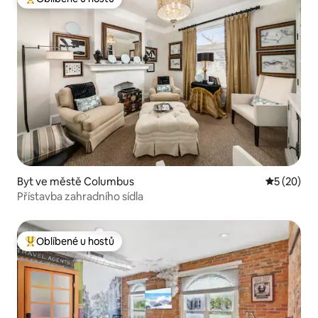
Nejlepší v kategorii Oblíbené u hostů
Byt ve městě Columbus
Průměrné 
5 (20)
Přístavba zahradního sídla
Oblíbené u hostů
Nejlepší v kategorii Oblíbené u hostů