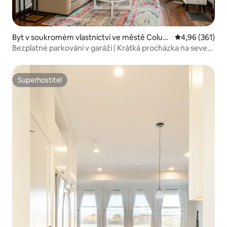
Byt v soukromém vlastnictví ve městě Colum
Průměrné hodn
4,96 (361)
bus
Bezplatné parkování v garáži | Krátká procházka na sever
a do centra
Superhostitel
Superhostitel