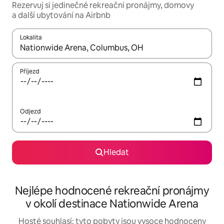
Rezervuj si jedinečné rekreační pronájmy, domovy
a další ubytování na Airbnb
Lokalita
Až budou výsledky k dispozici, můžeš si je procházet pomocí š
Příjezd
Odjezd
Hledat
Nejlépe hodnocené rekreační pronájmy
v okolí destinace Nationwide Arena
Hosté souhlasí: tyto pobyty jsou vysoce hodnoceny