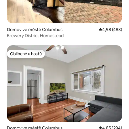
Domov ve městě Columbus
Průměrné hodno
4,98 (483)
Brewery District Homestead
Oblíbené u hostů
Oblíbené u hostů
Domov ve městě Columbus
Průměrné hodno
4,85 (294)