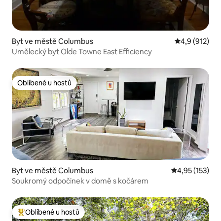
Byt ve městě Columbus
Průměrné hod
4,9 (912)
Umělecký byt Olde Towne East Efficiency
Oblíbené u hostů
Oblíbené u hostů
Byt ve městě Columbus
Průměrné hodn
4,95 (153)
Soukromý odpočinek v domě s kočárem
Oblíbené u hostů
Nejlepší v kategorii Oblíbené u hostů