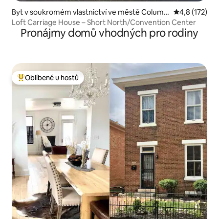
Byt v soukromém vlastnictví ve městě Columb
Průměrné hod
4,8 (172)
us
Loft Carriage House – Short North/Convention Center
Pronájmy domů vhodných pro rodiny
Oblíbené u hostů
Nejlepší v kategorii Oblíbené u hostů