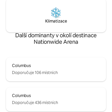
Psi jsou povoleni případ od případu.
Vyžaduje schválení před rezervací. 35
USD/domácí zvíře/noc. 200 USD měsíční
limit. Poplatek za domácí mazlíčky bude
Klimatizace
připočten ke tvému pobytu v den
příjezdu a není zahrnut v původní ceně
rezervace.
Další dominanty v okolí destinace
Nationwide Arena
Columbus
Doporučuje 106 místních
Columbus
Doporučuje 436 místních