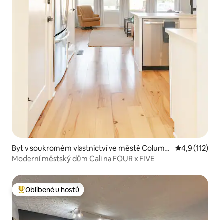
Byt v soukromém vlastnictví ve městě Columb
Průměrné hod
4,9 (112)
us
Moderní městský dům Cali na FOUR x FIVE
Oblíbené u hostů
Nejlepší v kategorii Oblíbené u hostů