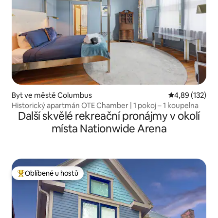
Byt ve městě Columbus
Průměrné hodn
4,89 (132)
Historický apartmán OTE Chamber | 1 pokoj – 1 koupelna
Další skvělé rekreační pronájmy v okolí
místa Nationwide Arena
Oblíbené u hostů
Nejlepší v kategorii Oblíbené u hostů