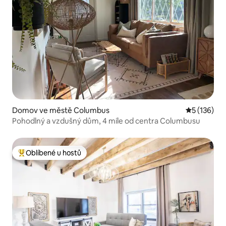
Domov ve městě Columbus
Průměrné h
5 (136)
Pohodlný a vzdušný dům, 4 míle od centra Columbusu
Oblíbené u hostů
Nejlepší v kategorii Oblíbené u hostů