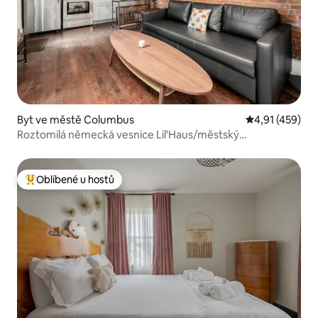
Byt ve městě Columbus
Průměrné hodn
4,91 (459)
Roztomilá německá vesnice Lil'Haus/městský
park/domácí mazlíčci vítáni
Oblíbené u hostů
Nejlepší v kategorii Oblíbené u hostů