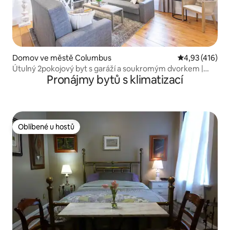
Domov ve městě Columbus
Průměrné hodn
4,93 (416)
Útulný 2pokojový byt s garáží a soukromým dvorkem |
Pronájmy bytů s klimatizací
Německá vesnice
Oblíbené u hostů
Oblíbené u hostů