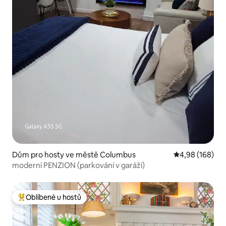
Dům pro hosty ve městě Columbus
Průměrné hodno
4,98 (168)
moderní PENZION (parkování v garáži)
Oblíbené u hostů
Nejlepší v kategorii Oblíbené u hostů