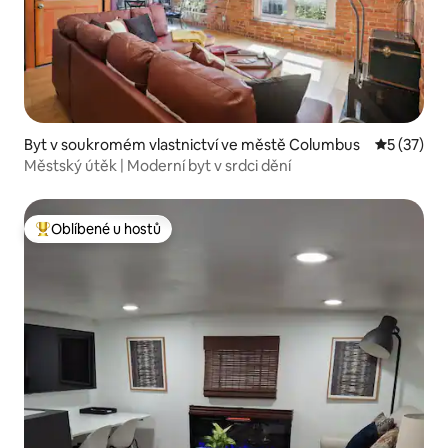
Byt v soukromém vlastnictví ve městě Columbus
Průměrné 
5 (37)
Městský útěk | Moderní byt v srdci dění
Oblíbené u hostů
Nejlepší v kategorii Oblíbené u hostů