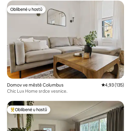
Oblíbené u hostů
Oblíbené u hostů
Domov ve městě Columbus
Průměrné hodn
4,93 (135)
Chic Lux Home srdce vesnice.
Oblíbené u hostů
Nejlepší v kategorii Oblíbené u hostů