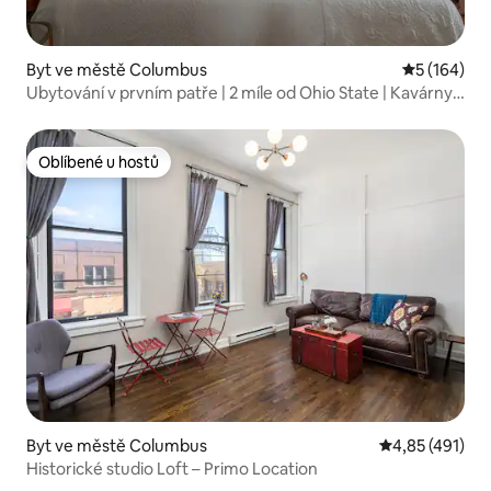
Byt ve městě Columbus
Průměrné h
5 (164)
Ubytování v prvním patře | 2 míle od Ohio State | Kavárny
v okolí
Oblíbené u hostů
Oblíbené u hostů
Byt ve městě Columbus
Průměrné hodn
4,85 (491)
Historické studio Loft – Primo Location