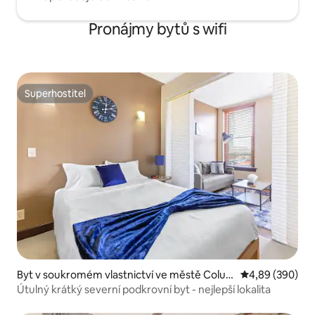
Pronájmy bytů s wifi
Superhostitel
Superhostitel
Byt v soukromém vlastnictví ve městě Colu
Průměrné hodno
4,89 (390)
mbus
Útulný krátký severní podkrovní byt - nejlepší lokalita