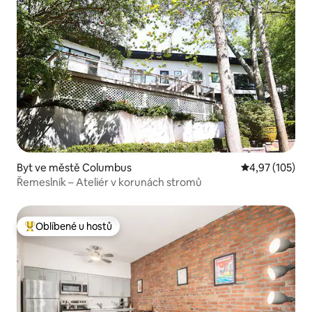
Byt ve městě Columbus
Průměrné hodn
4,97 (105)
Řemeslník – Ateliér v korunách stromů
Oblíbené u hostů
Nejlepší v kategorii Oblíbené u hostů