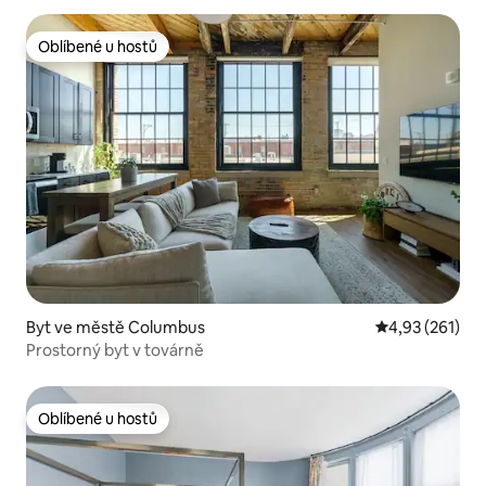
Oblíbené u hostů
Oblíbené u hostů
Byt ve městě Columbus
Průměrné hodn
4,93 (261)
Prostorný byt v továrně
Oblíbené u hostů
Oblíbené u hostů