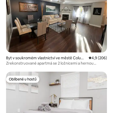
Byt v soukromém vlastnictví ve městě Colum
Průměrné hodn
4,9 (206)
bus
Zrekonstruované apartmá se 2 ložnicemi a hernou
s pingpongem
Oblíbené u hostů
Oblíbené u hostů