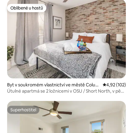
Oblíbené u hostů
Oblíbené u hostů
Byt v soukromém vlastnictví ve městě Colum
Průměrné hodn
4,92 (102)
bus
Útulné apartmá se 2 ložnicemi v OSU / Short North, v pěší
vzdálenosti / parkování
Superhostitel
Superhostitel