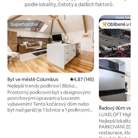
podle lokality, čistoty a dalších faktorů.
Superhostitel
Oblíbené u hos
Superhostitel
Nejlepší v kategor
Byt ve městě Columbus
Průměrné hodnocení 4,87 z 5, 
4,87 (145)
Nejlepší trendy podkroví | Blízko
kampusu OSU
Prostorný podkrovní byt s designovými
povrchovými úpravami a luxusním
vybavením! Tento kočárový dům nebo
Řadový dům ve mě
byt nad garáží je 1 ložnice a 1 podkrovní
mbus
LUXELOFT High St
byt. Původní kočárek se zřítil a majitel
parkování Střešní 
Nejlepší lokalita 
strávil léto 2020 přestavbou ze
PARKOVÁNÍ ZDAR
zbývajících cihel. Většinu nábytku a
restaurace, kluby
výzdobu sám vyrobil ze starých