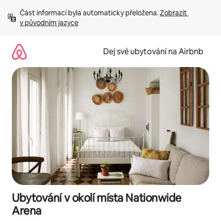
Přeskočit
Část informací byla automaticky přeložena. 
Zobrazit 
na
v původním jazyce
obsah
Dej své ubytování na Airbnb
Ubytování v okolí místa Nationwide
Arena