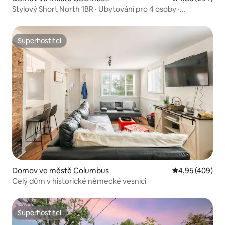
Stylový Short North 1BR · Ubytování pro 4 osoby ·
Parkování zdarma
Superhostitel
Superhostitel
Domov ve městě Columbus
Průměrné hodno
4,95 (409)
Celý dům v historické německé vesnici
Superhostitel
Superhostitel