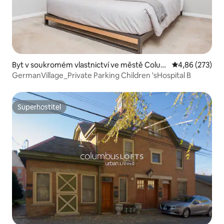
Byt v soukromém vlastnictví ve městě Colum
Průměrné hodno
4,86 (273)
bus
GermanVillage_Private Parking Children 'sHospital B
Superhostitel
Superhostitel