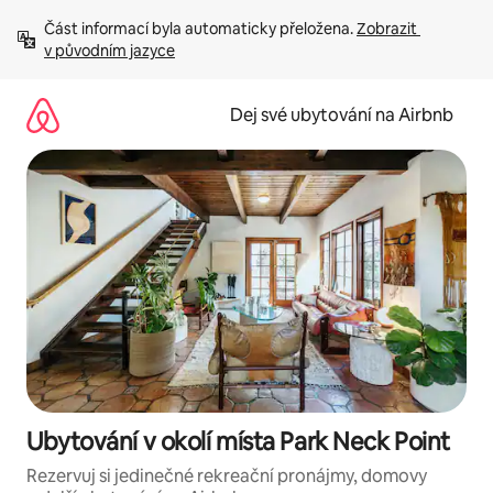
Přeskočit
Část informací byla automaticky přeložena. 
Zobrazit 
na
v původním jazyce
obsah
Dej své ubytování na Airbnb
Ubytování v okolí místa Park Neck Point
Rezervuj si jedinečné rekreační pronájmy, domovy