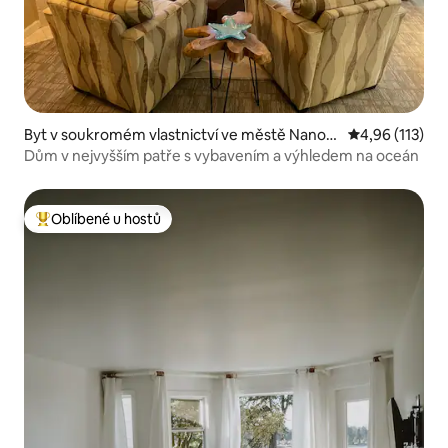
Byt v soukromém vlastnictví ve městě Nanoo
Průměrné hodn
4,96 (113)
se Bay
Dům v nejvyšším patře s vybavením a výhledem na oceán
Oblíbené u hostů
Nejlepší v kategorii Oblíbené u hostů