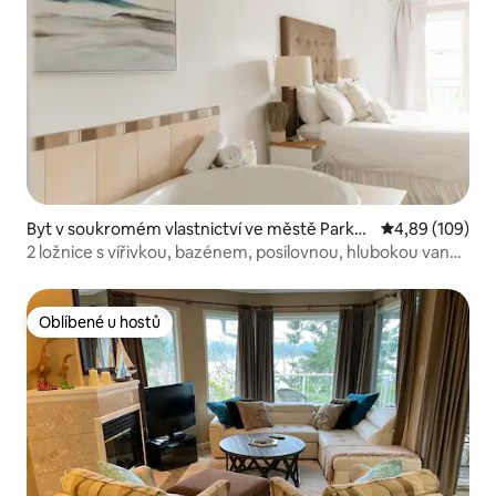
Byt v soukromém vlastnictví ve městě Parksv
Průměrné hodno
4,89 (109)
ille
2 ložnice s vířivkou, bazénem, posilovnou, hlubokou vanou
a kuchyní
Oblíbené u hostů
Oblíbené u hostů