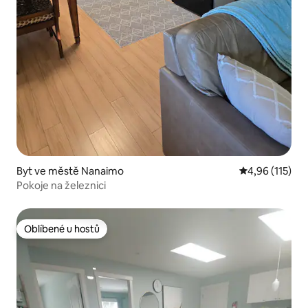
Byt ve městě Nanaimo
Průměrné hodn
4,96 (115)
Pokoje na železnici
Oblíbené u hostů
Oblíbené u hostů