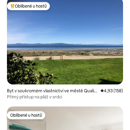
Oblíbené u hostů
Nejlepší v kategorii Oblíbené u hostů
Byt v soukromém vlastnictví ve městě Qualic
Průměrné hodn
4,93 (158)
um Beach
Přímý přístup na pláž v srdci
Oblíbené u hostů
Oblíbené u hostů