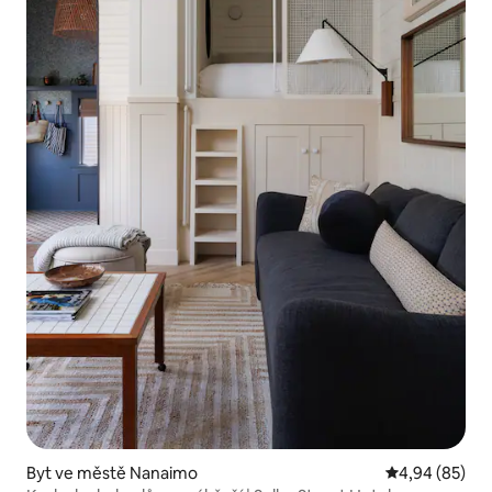
Byt ve městě Nanaimo
Průměrné hodn
4,94 (85)