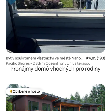
Byt v soukromém vlastnictví ve městě Nanoo
Průměrné hodn
4,85 (193)
se Bay
Pacific Shores - 2 Bdrm Oceanfront Unit s terasou
Pronájmy domů vhodných pro rodiny
Oblíbené u hostů
Nejlepší v kategorii Oblíbené u hostů