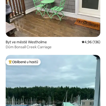
Byt ve městě Westholme
Průměrné hodn
4,96 (136)
Dům Bonsall Creek Carriage
Oblíbené u hostů
Nejlepší v kategorii Oblíbené u hostů