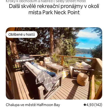
Kroky k obchodům a nábřeží | Selby Street Hotel
Další skvělé rekreační pronájmy v okolí
místa Park Neck Point
Oblíbené u hostů
Oblíbené u hostů
Chalupa ve městě Halfmoon Bay
Průměrné hodn
4,93 (142)