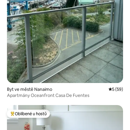
Byt ve městě Nanaimo
Průměrné 
5 (59)
Apartmány Oceanfront Casa De Fuentes
Oblíbené u hostů
Nejlepší v kategorii Oblíbené u hostů