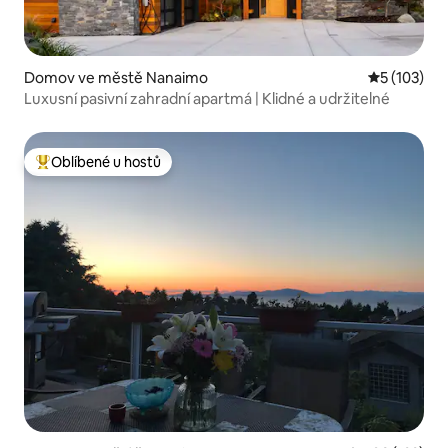
Domov ve městě Nanaimo
Průměrné h
5 (103)
Luxusní pasivní zahradní apartmá | Klidné a udržitelné
Oblíbené u hostů
Nejlepší v kategorii Oblíbené u hostů