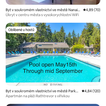
Byt v soukromém vlastnictví ve městě Nanaim
Průměrné hodn
4,89 (70)
o
Úkryt v centru města s vysokorychlostní WiFi
Oblíbené u hostů
Oblíbené u hostů
Byt v soukromém vlastnictví ve městě Parksv
Průměrné hodn
4,84 (120)
ille
Apartmán na pláži Rathtrevor s vířivkou