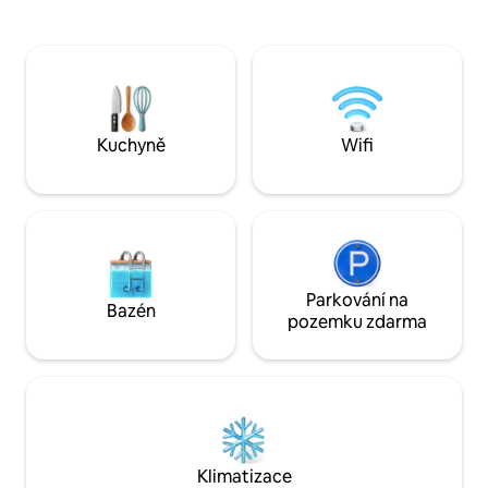
nebo klidný pracovní pobyt. Vychutnej si
můžete užít pláž, 
nádherný východ slunce ze své terasy
apartmá je klidné m
s výhledem na oceán nebo na jedné
vlastní soukromé 
z nedalekých pláží. Nebo se natáhněte
osvětlením. Golden
na naši luxusní postel velikosti king a
útočiště na zadním
užijte si deštivý den. Pohodlí a relaxace
Nemůžeme se dočka
už jsou tady – zbytek je jen na tobě!
Kuchyně
Wifi
Parkování na
Bazén
pozemku zdarma
Klimatizace