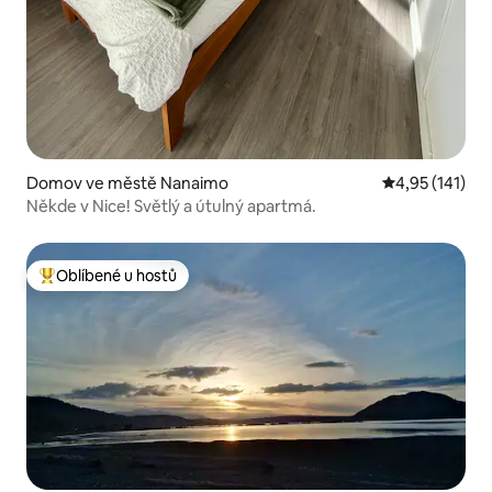
Domov ve městě Nanaimo
Průměrné hodn
4,95 (141)
Někde v Nice! Světlý a útulný apartmá.
Oblíbené u hostů
Nejlepší v kategorii Oblíbené u hostů