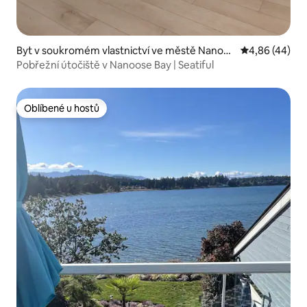
Byt v soukromém vlastnictví ve městě Nanoos
Průměrné hod
4,86 (44)
e Bay
Pobřežní útočiště v Nanoose Bay | Seatiful
Oblíbené u hostů
Oblíbené u hostů