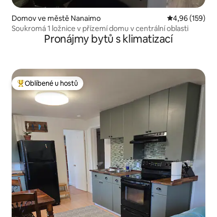
Domov ve městě Nanaimo
Průměrné hodn
4,96 (159)
Soukromá 1 ložnice v přízemí domu v centrální oblasti
Pronájmy bytů s klimatizací
Oblíbené u hostů
Nejlepší v kategorii Oblíbené u hostů