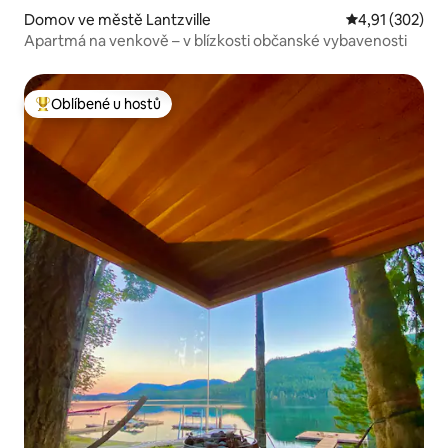
Domov ve městě Lantzville
Průměrné hodn
4,91 (302)
Apartmá na venkově – v blízkosti občanské vybavenosti
Oblíbené u hostů
Nejlepší v kategorii Oblíbené u hostů