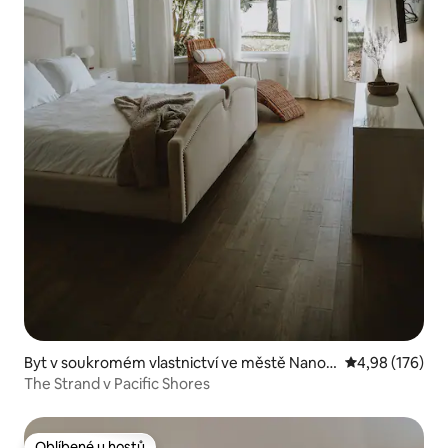
Byt v soukromém vlastnictví ve městě Nanoo
Průměrné hodn
4,98 (176)
se Bay
The Strand v Pacific Shores
Oblíbené u hostů