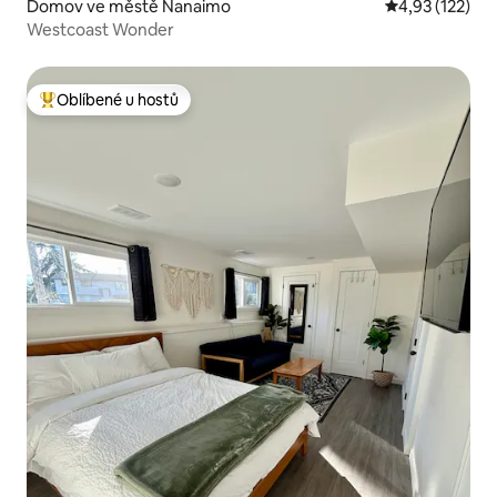
Domov ve městě Nanaimo
Průměrné hodn
4,93 (122)
Westcoast Wonder
Oblíbené u hostů
Nejlepší v kategorii Oblíbené u hostů