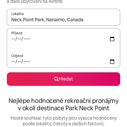
a další ubytování na Airbnb
Lokalita
Až budou výsledky k dispozici, můžeš si je procházet pomocí š
Příjezd
Odjezd
Hledat
Nejlépe hodnocené rekreační pronájmy
v okolí destinace Park Neck Point
Hosté souhlasí: tyto pobyty jsou vysoce hodnoceny
podle lokality, čistoty a dalších faktorů.