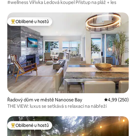
#wellness Vířivka Ledová koupel Přístup na pláž + les
Oblíbené u hostů
Nejlepší v kategorii Oblíbené u hostů
Řadový dům ve městě Nanoose Bay
Průměrné hodno
4,99 (250)
THE VIEW: luxus se setkává s relaxací na nábřeží
Oblíbené u hostů
Nejlepší v kategorii Oblíbené u hostů