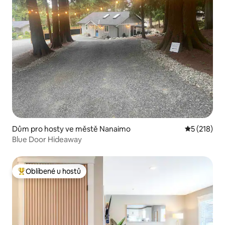
Dům pro hosty ve městě Nanaimo
Průměrné h
5 (218)
Blue Door Hideaway
Oblíbené u hostů
Nejlepší v kategorii Oblíbené u hostů