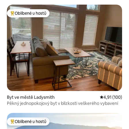
Oblíbené u hostů
Nejlepší v kategorii Oblíbené u hostů
Byt ve městě Ladysmith
Průměrné hodn
4,91 (100)
Pěkný jednopokojový byt v blízkosti veškerého vybavení
Oblíbené u hostů
Nejlepší v kategorii Oblíbené u hostů