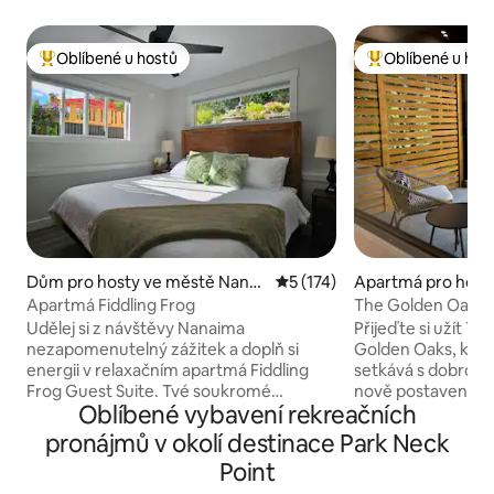
Oblíbené u hostů
Oblíbené u hos
Nejlepší v kategorii Oblíbené u hostů
Nejlepší v kategor
Dům pro hosty ve městě Nanai
Průměrné hodnocení 5 z 5, 
5 (174)
Apartmá pro host
mo
ě Nanaimo
Apartmá Fiddling Frog
The Golden Oak
Udělej si z návštěvy Nanaima
Přijeďte si užít T
nezapomenutelný zážitek a doplň si
Golden Oaks, kde 
energii v relaxačním apartmá Fiddling
setkává s dobrodr
Frog Guest Suite. Tvé soukromé
nově postavený a
Oblíbené vybavení rekreačních
ubytování, které se nachází mezi
lesem Linley Valle
uklidňujícími okraji údolí Linley Valley
jezdit na kole a t
pronájmů v okolí destinace Park Neck
a krásnou rozlohou Georgijského
stezkách. Jsme pá
Point
průlivu, je ideální místo pro útulný pobyt
Point Park a lagun