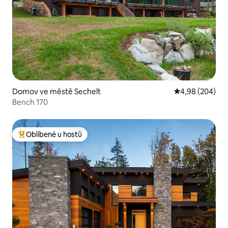
Domov ve městě Sechelt
Průměrné hodno
4,98 (204)
Bench 170
Oblíbené u hostů
Nejlepší v kategorii Oblíbené u hostů