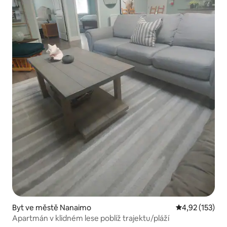
Byt ve městě Nanaimo
Průměrné hodn
4,92 (153)
Apartmán v klidném lese poblíž trajektu/pláží