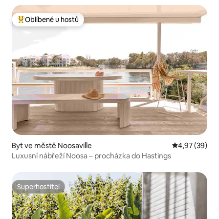
Oblíbené u hostů
Nejlepší v kategorii Oblíbené u hostů
Byt ve městě Noosaville
Průměrné hod
4,97 (39)
Luxusní nábřeží Noosa – procházka do Hastings
Superhostitel
Superhostitel