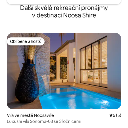
Další skvělé rekreační pronájmy
v destinaci Noosa Shire
Oblíbené u hostů
Oblíbené u hostů
Vila ve městě Noosaville
Průměrné
5 (5)
Luxusní vila Sonoma-03 se 3 ložnicemi