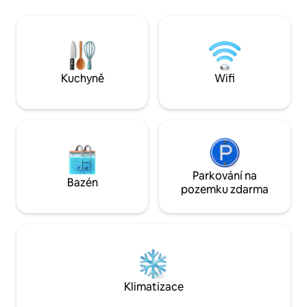
Krátká 20minutová
atmosféře najdeš vše, co potřebuješ
pláž Noosa a ulici 
k nezapomenutelnému pobytu.
Národního parku N
POZNÁMKA – Na sousední nemovitosti
klidné oblasti Noo
v současné době probíhá nová výstavba,
naše soukromé dv
a proto může během pracovního dne
interiér.
docházet k přerušované stavební
Kuchyně
Wifi
činnosti.
Parkování na
Bazén
pozemku zdarma
Klimatizace