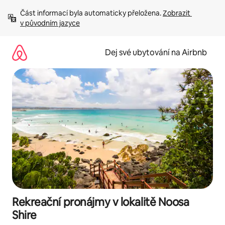
Přeskočit
Část informací byla automaticky přeložena. 
Zobrazit 
na
v původním jazyce
obsah
Dej své ubytování na Airbnb
Rekreační pronájmy v lokalitě Noosa
Shire