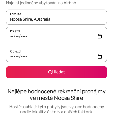
Najdi si jedinečné ubytování na Airbnb
Lokalita
Až budou výsledky k dispozici, můžeš si je procházet pomocí š
Příjezd
Odjezd
Hledat
Nejlépe hodnocené rekreační pronájmy
ve městě Noosa Shire
Hosté souhlasí: tyto pobyty jsou vysoce hodnoceny
podle lokality, čistoty a dalších faktorů.