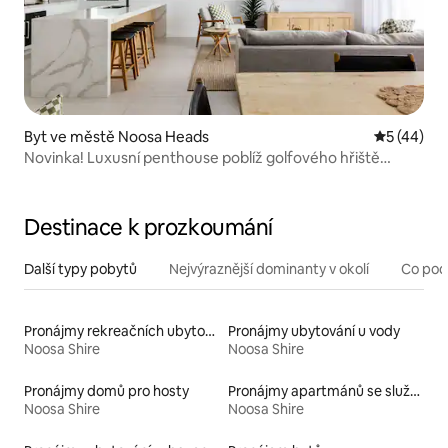
Byt ve městě Noosa Heads
Průměrné 
5 (44)
Novinka! Luxusní penthouse poblíž golfového hřiště
a lázní Noosa Springs!
Destinace k prozkoumání
Další typy pobytů
Nejvýraznější dominanty v okolí
Co pod
Pronájmy rekreačních ubytování
Pronájmy ubytování u vody
Noosa Shire
Noosa Shire
Pronájmy domů pro hosty
Pronájmy apartmánů se službami
Noosa Shire
Noosa Shire