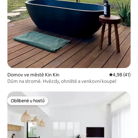
Domov ve městě Kin Kin
Průměrné hod
4,98 (41)
Dům na stromě. Hvězdy, ohniště a venkovní koupel
Oblíbené u hostů
Oblíbené u hostů