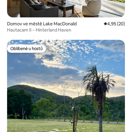
Domov ve městě Lake MacDonald
Průměrné hod
4,95 (20)
Hautacam II – Hinterland Haven
Oblíbené u hostů
Oblíbené u hostů