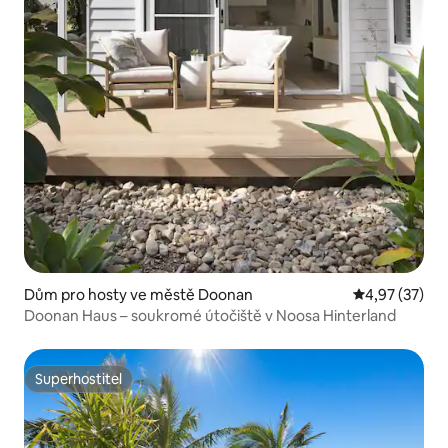
Dům pro hosty ve městě Doonan
Průměrné hod
4,97 (37)
Doonan Haus – soukromé útočiště v Noosa Hinterland
Superhostitel
Superhostitel