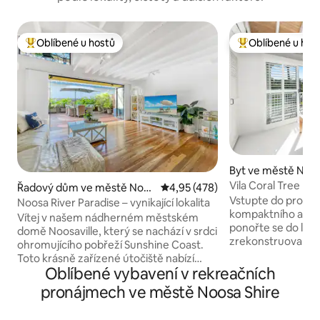
Oblíbené u hostů
Oblíbené u hos
Nejlepší v kategorii Oblíbené u hostů
Nejlepší v kategor
Byt ve městě Noo
Vila Coral Tree
Řadový dům ve městě Noos
Průměrné hodnocení 4,95 z 5, 
4,95 (478)
Vstupte do prosto
aville
Noosa River Paradise – vynikající lokalita
kompaktního apart
Vítej v našem nádherném městském
ponořte se do luxu
domě Noosaville, který se nachází v srdci
zrekonstruovaný 
ohromujícího pobřeží Sunshine Coast.
prezentován, poho
Toto krásně zařízené útočiště nabízí
atmosférou. Centr
Oblíbené vybavení v rekreačních
dokonalou kombinaci pohodlí, stylu
minut pěšky od kř
a všech potřebných vychytávek pro
pronájmech ve městě Noosa Shire
Junction s restau
dokonalou dovolenou. Díky vynikající
supermarkety a d
lokalitě, modernímu vybavení a klidné