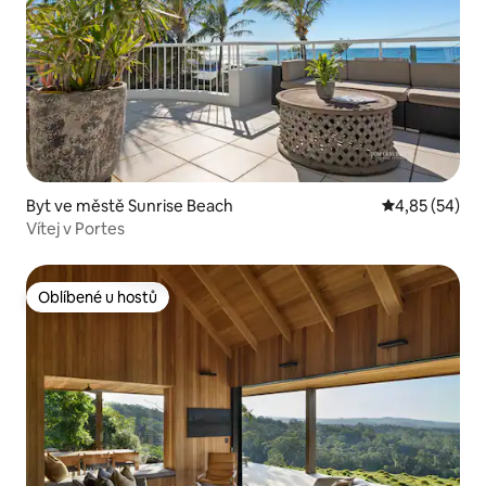
Byt ve městě Sunrise Beach
Průměrné hod
4,85 (54)
Vítej v Portes
Oblíbené u hostů
Oblíbené u hostů