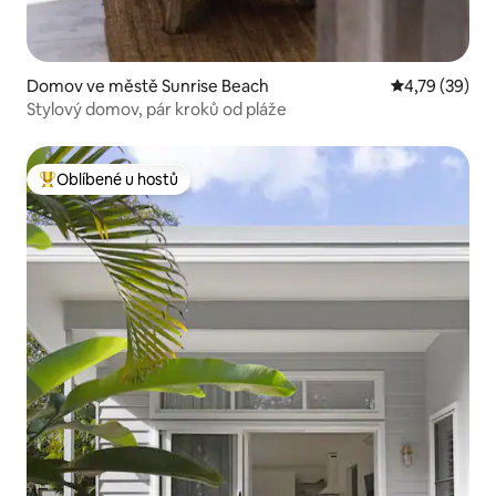
Domov ve městě Sunrise Beach
Průměrné hod
4,79 (39)
Stylový domov, pár kroků od pláže
Oblíbené u hostů
Nejlepší v kategorii Oblíbené u hostů