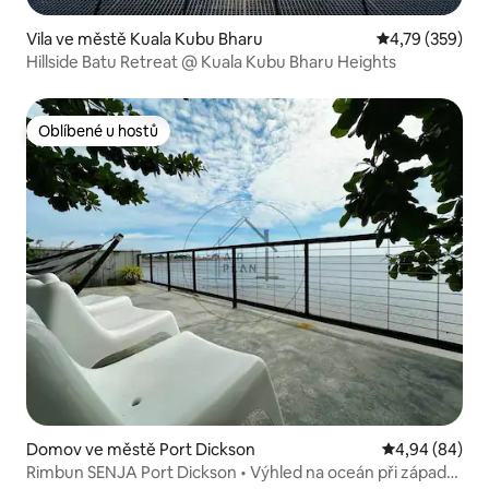
Vila ve městě Kuala Kubu Bharu
Průměrné hodn
4,79 (359)
Hillside Batu Retreat @ Kuala Kubu Bharu Heights
Oblíbené u hostů
Oblíbené u hostů
Domov ve městě Port Dickson
Průměrné hodn
4,94 (84)
Rimbun SENJA Port Dickson • Výhled na oceán při západu