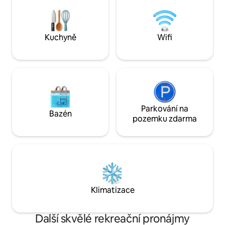
v Kuantanu a míst
Místa na pikniky podél řeky Kg Hulu
Vytvoř si nezapo
Rening je klidná vesnice s domy
v Kokoro, kde se 
rozptýlenými po zelené kopcovité
budeš cítit jako d
krajině v Batang Kali. Město Batang Kali,
Kuchyně
Wifi
Hulu Yam Bharu a Kuala Kubu Bharu jsou
jen krátkou jízdu autem a mají spoustu
restaurací. Nejlepší je cestovat autem.
Nedaleké atrakce: Svět Phalaenopsis
(Moth Orchids), Ulu Yam – 12 km (16
minut jízdy) Genting Highlands Premium
Outlets – 25 km (30 minut jízdy) Resorts
Parkování na
World Genting – 32 km (40 minut jízdy)
Bazén
pozemku zdarma
Kuala Kubu Bharu – 21 km (30 minut
jízdy) Chiling Waterfalls – 33 km (40
minut jízdy)
Klimatizace
Další skvělé rekreační pronájmy