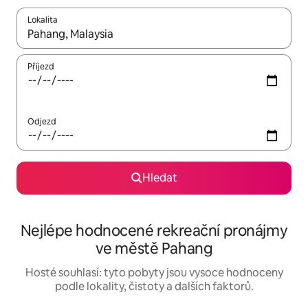
Lokalita
Až budou výsledky k dispozici, můžeš si je procházet pomocí š
Příjezd
Odjezd
Hledat
Nejlépe hodnocené rekreační pronájmy
ve městě Pahang
Hosté souhlasí: tyto pobyty jsou vysoce hodnoceny
podle lokality, čistoty a dalších faktorů.