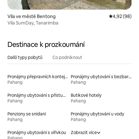
Vila ve městě Bentong
Průměrné hodn
4,92 (98)
Vila SumDay, Tanarimba
Destinace k prozkoumání
Další typy pobytů
Co podniknout
Pronájmy přepravních kontejnerů
Pronájmy ubytování s bezbariérovou postelí
Pahang
Pahang
Pronájmy ubytování s přístupem k jezeru
Butikové hotely
Pahang
Pahang
Penziony se snídaní
Pronájmy ubytování u vody
Pahang
Pahang
Pronájmy ubytování s vířivkou
Zobrazit více
Pahang