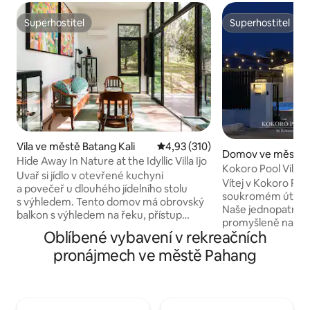
Superhostitel
Superhostitel
Superhostitel
Superhostitel
Vila ve městě Batang Kali
Průměrné hodnocení 4,93 z 5, 
4,93 (310)
Domov ve městě 
Hide Away In Nature at the Idyllic Villa Ijo
Kokoro Pool Villa
Uvař si jídlo v otevřené kuchyni
v Kuantanu
Vítej v Kokoro Poo
a povečeř u dlouhého jídelního stolu
soukromém útočišt
s výhledem. Tento domov má obrovský
Naše jednopatrová
balkon s výhledem na řeku, přístup
promyšleně navrže
k lesním turistickým stezkám a řece,
Oblíbené vybavení v rekreačních
relaxaci a významná
nádvoří se zapuštěnou zahradou
pro rodiny a přátele. Ať už plánu
pronájmech ve městě Pahang
a otevřený půdorys vytvářející pohodlný
rodinnou dovoleno
prostor. Probuď se za zvuků ptačího
nebo víkendový výle
zpěvu, sleduj, jak chytají hmyz nebo
soukromý bazén, 
sbírají nektar z kvetoucích rostlin.
a pohodlný přístup
Poslouchej uklidňující zvuky tekoucí řeky.