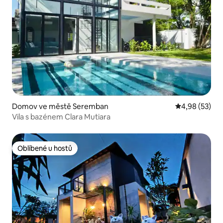
Domov ve městě Seremban
Průměrné hod
4,98 (53)
Vila s bazénem Clara Mutiara
Oblíbené u hostů
Oblíbené u hostů