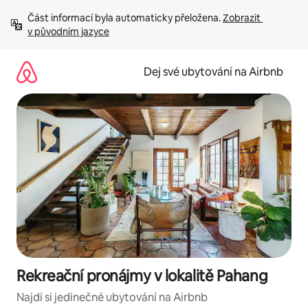
Přeskočit
Část informací byla automaticky přeložena. 
Zobrazit 
na
v původním jazyce
obsah
Dej své ubytování na Airbnb
Rekreační pronájmy v lokalitě Pahang
Najdi si jedinečné ubytování na Airbnb