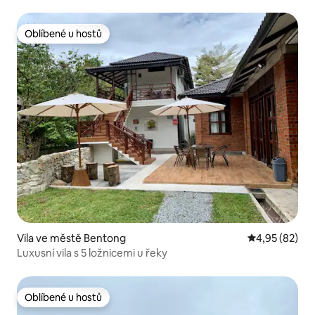
slunce
Oblíbené u hostů
Oblíbené u hostů
Vila ve městě Bentong
Průměrné hod
4,95 (82)
Luxusní vila s 5 ložnicemi u řeky
Oblíbené u hostů
Oblíbené u hostů