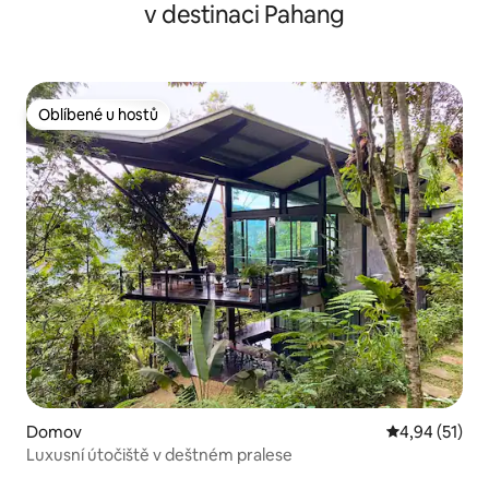
v destinaci Pahang
Oblíbené u hostů
Oblíbené u hostů
Domov
Průměrné hod
4,94 (51)
Luxusní útočiště v deštném pralese