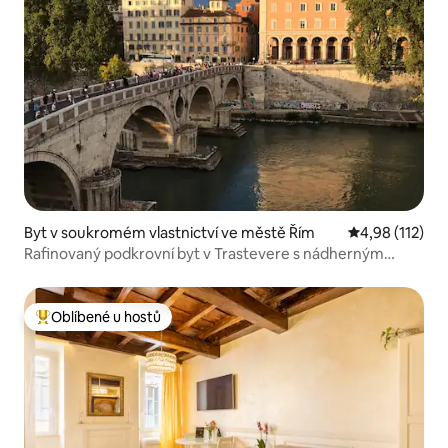
Byt v soukromém vlastnictví ve městě Řím
Průměrné hodn
4,98 (112)
Rafinovaný podkrovní byt v Trastevere s nádherným
výhledem
Oblíbené u hostů
Nejlepší v kategorii Oblíbené u hostů