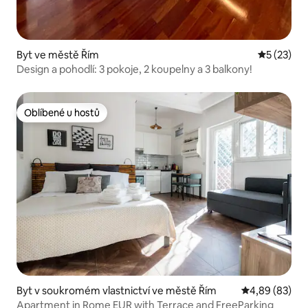
Byt ve městě Řím
Průměrné 
5 (23)
Design a pohodlí: 3 pokoje, 2 koupelny a 3 balkony!
Oblíbené u hostů
Oblíbené u hostů
Byt v soukromém vlastnictví ve městě Řím
Průměrné hodn
4,89 (83)
Apartment in Rome EUR with Terrace and FreeParking