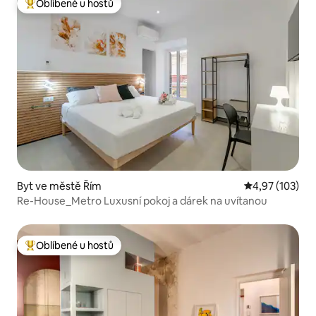
Oblíbené u hostů
Nejlepší v kategorii Oblíbené u hostů
Byt ve městě Řím
Průměrné hodn
4,97 (103)
Re-House_Metro Luxusní pokoj a dárek na uvítanou
Oblíbené u hostů
Nejlepší v kategorii Oblíbené u hostů