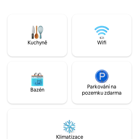
jídelní stůl, TV se
můžete odpočinout sledováním svých
bioethanol krb, Wi-
oblíbených filmů nebo seriálů na velké
Kuchyně je komple
televizi. Zůstaňte ve spojení díky
deskou, chladničk
superrychlé Wi-Fi v každém pokoji.
mikrovlnnou troubou, 
Během letních nocí si můžeš na balkóně
a příslušenstvím
vychutnat klidné sousedství při večeři.
Kuchyně
Wifi
Parkování na
Bazén
pozemku zdarma
Klimatizace