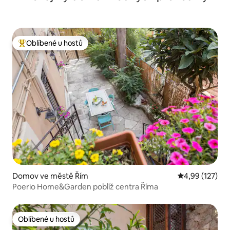
Oblíbené u hostů
Nejlepší v kategorii Oblíbené u hostů
Domov ve městě Řím
Průměrné hodn
4,99 (127)
Poerio Home&Garden poblíž centra Říma
Oblíbené u hostů
Oblíbené u hostů