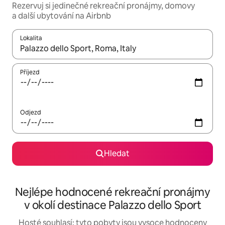
Rezervuj si jedinečné rekreační pronájmy, domovy
a další ubytování na Airbnb
Lokalita
Až budou výsledky k dispozici, můžeš si je procházet pomocí š
Příjezd
Odjezd
Hledat
Nejlépe hodnocené rekreační pronájmy
v okolí destinace Palazzo dello Sport
Hosté souhlasí: tyto pobyty jsou vysoce hodnoceny