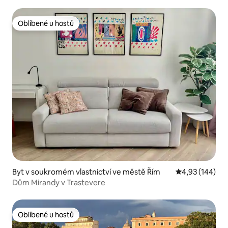
KOPECI JANICULUM
Oblíbené u hostů
Oblíbené u hostů
Byt v soukromém vlastnictví ve městě Řím
Průměrné hodn
4,93 (144)
Dům Mirandy v Trastevere
Oblíbené u hostů
Oblíbené u hostů