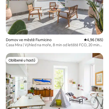
Domov ve městě Fiumicino
Průměrné hodn
4,96 (165)
Casa Mira | Výhled na moře, 8 min od letiště FCO, 20 min
od Říma
Oblíbené u hostů
Oblíbené u hostů