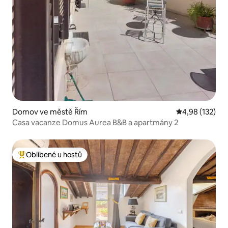
Domov ve městě Řím
Průměrné hodn
4,98 (132)
Casa vacanze Domus Aurea B&B a apartmány 2
Oblíbené u hostů
Nejlepší v kategorii Oblíbené u hostů