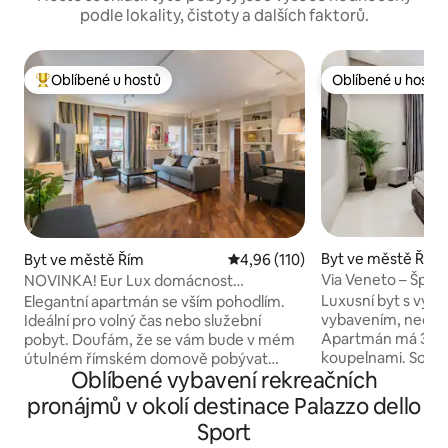
podle lokality, čistoty a dalších faktorů.
Oblíbené u hostů
Oblíbené u hostů
Nejlepší v kategorii Oblíbené u hostů
Oblíbené u hostů
Byt ve městě Řím
Byt ve městě Řím
Průměrné hodnocení 4,96 z 5, 
4,96 (110)
Via Veneto – Špan
NOVINKA! Eur Lux domácnost
Apartmá Roma Lu
a podnikání
Luxusní byt s vyso
Elegantní apartmán se vším pohodlím.
vybavením, nedáv
Ideální pro volný čas nebo služební
Apartmán má 3 lo
pobyt. Doufám, že se vám bude v mém
koupelnami. Soukr
útulném římském domově pobývat
Oblíbené vybavení rekreačních
ozonovou a chrom
pohodlně. Zahrnuje skvělý pracovní
pokojích. Třetí pokoj má rozklá
prostor, který vám pomůže dosáhnout
pronájmů v okolí destinace Palazzo dello
pohovku vhodnou p
vašich pracovních cílů. Po dlouhém
Sport
koupelnu. Obývac
pracovním dni nebo objevování Říma si