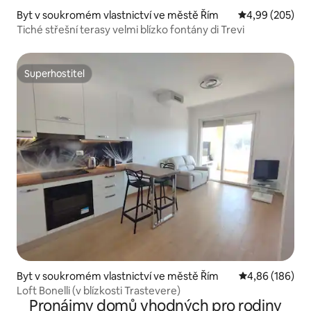
Byt v soukromém vlastnictví ve městě Řím
Průměrné hodno
4,99 (205)
Tiché střešní terasy velmi blízko fontány di Trevi
Superhostitel
Superhostitel
Byt v soukromém vlastnictví ve městě Řím
Průměrné hodno
4,86 (186)
Loft Bonelli (v blízkosti Trastevere)
Pronájmy domů vhodných pro rodiny