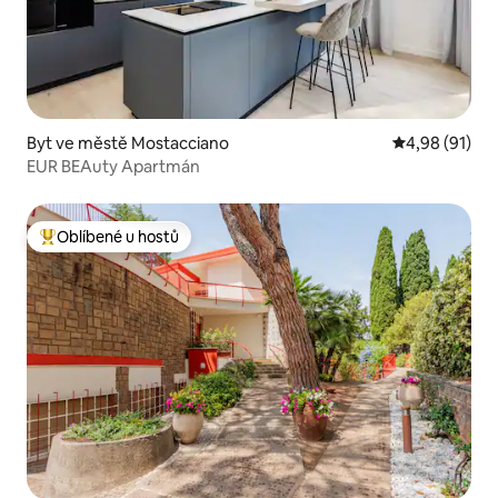
Byt ve městě Mostacciano
Průměrné hod
4,98 (91)
EUR BEAuty Apartmán
Oblíbené u hostů
Nejlepší v kategorii Oblíbené u hostů