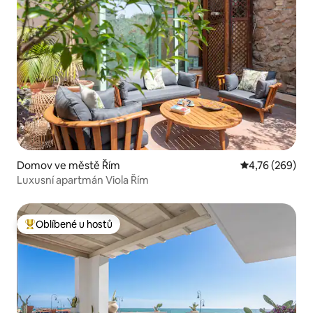
Domov ve městě Řím
Průměrné hodno
4,76 (269)
Luxusní apartmán Viola Řím
Oblíbené u hostů
Nejlepší v kategorii Oblíbené u hostů