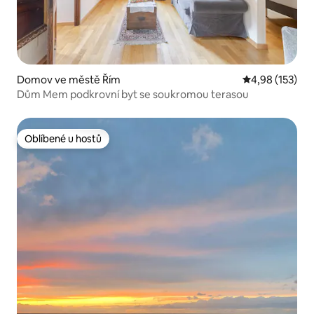
Domov ve městě Řím
Průměrné hodn
4,98 (153)
Dům Mem podkrovní byt se soukromou terasou
Oblíbené u hostů
Oblíbené u hostů