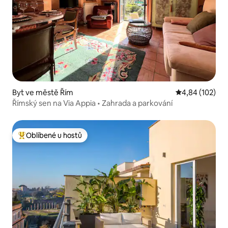
Byt ve městě Řím
Průměrné hodn
4,84 (102)
Římský sen na Via Appia • Zahrada a parkování
Oblíbené u hostů
Nejlepší v kategorii Oblíbené u hostů