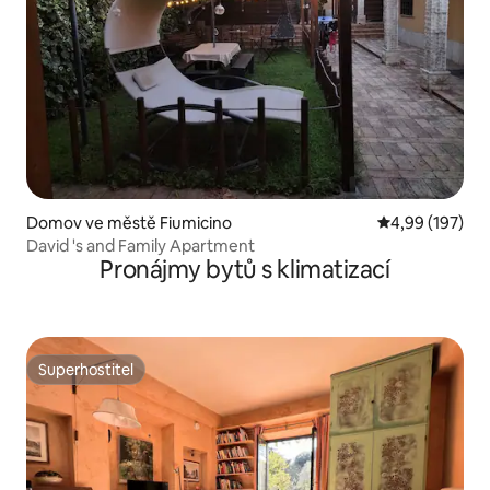
Domov ve městě Fiumicino
Průměrné hodn
4,99 (197)
David 's and Family Apartment
Pronájmy bytů s klimatizací
Superhostitel
Superhostitel