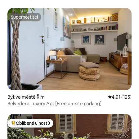
Superhostitel
Superhostitel
Byt ve městě Řím
Průměrné hodn
4,91 (195)
Belvedere Luxury Apt [Free on-site parking]
Oblíbené u hostů
Nejlepší v kategorii Oblíbené u hostů