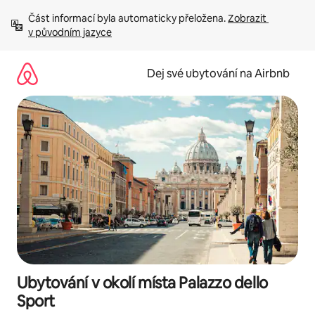
Přeskočit
Část informací byla automaticky přeložena. 
Zobrazit 
na
v původním jazyce
obsah
Dej své ubytování na Airbnb
Ubytování v okolí místa Palazzo dello
Sport