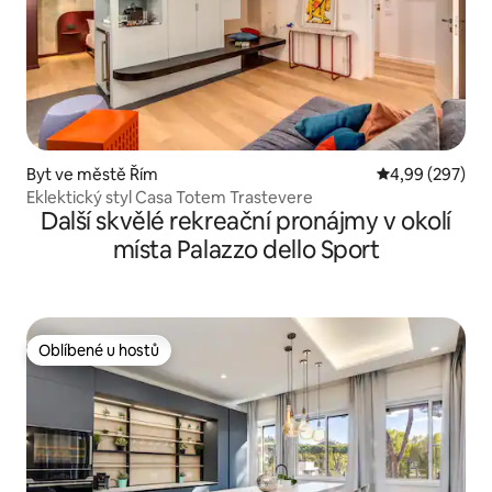
Byt ve městě Řím
Průměrné hodno
4,99 (297)
Eklektický styl Casa Totem Trastevere
Další skvělé rekreační pronájmy v okolí
místa Palazzo dello Sport
Oblíbené u hostů
Oblíbené u hostů