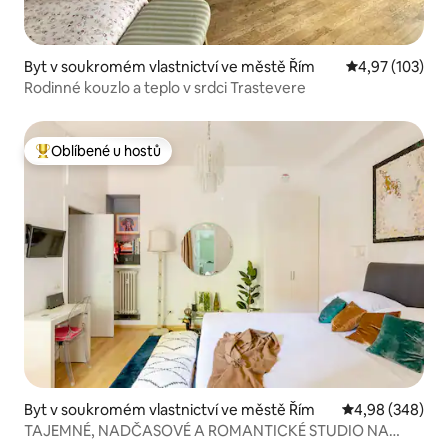
Byt v soukromém vlastnictví ve městě Řím
Průměrné hodn
4,97 (103)
Rodinné kouzlo a teplo v srdci Trastevere
Oblíbené u hostů
Nejlepší v kategorii Oblíbené u hostů
Byt v soukromém vlastnictví ve městě Řím
Průměrné hodno
4,98 (348)
TAJEMNÉ, NADČASOVÉ A ROMANTICKÉ STUDIO NA