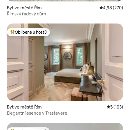
Byt ve městě Řím
Průměrné hodno
4,98 (270)
Římský řadový dům
Oblíbené u hostů
Nejlepší v kategorii Oblíbené u hostů
Byt ve městě Řím
Průměrné h
5 (103)
Elegantní esence v Trastevere