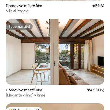
Domov ve městě Řím
Průměrné 
5 (18)
Villa al Poggio
Superhostitel
Superhostitel
Domov ve městě Řím
Průměrné hod
4,93 (15)
[Elegante villino] v Římě