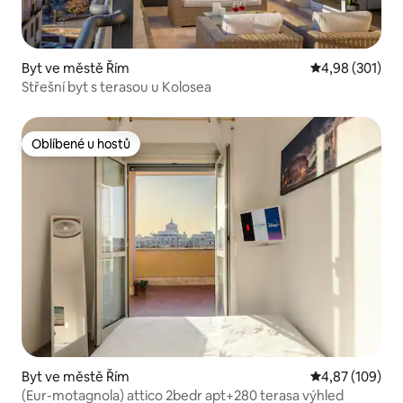
Byt ve městě Řím
Průměrné hodn
4,98 (301)
Střešní byt s terasou u Kolosea
Oblíbené u hostů
Oblíbené u hostů
Byt ve městě Řím
Průměrné hodn
4,87 (109)
(Eur-motagnola) attico 2bedr apt+280 terasa výhled