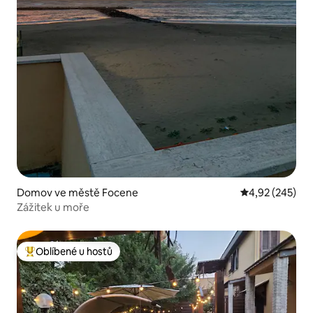
Domov ve městě Focene
Průměrné hodno
4,92 (245)
Zážitek u moře
Oblíbené u hostů
Nejlepší v kategorii Oblíbené u hostů