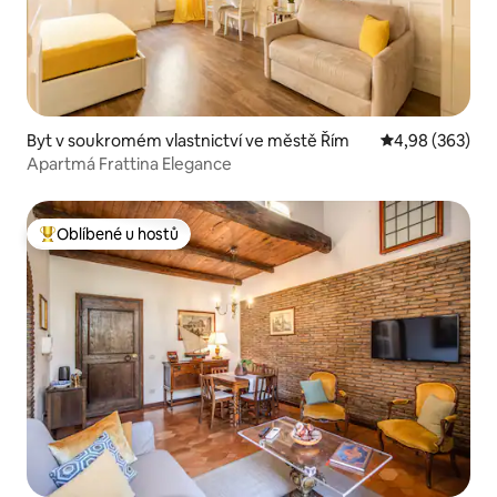
Byt v soukromém vlastnictví ve městě Řím
Průměrné hodno
4,98 (363)
Apartmá Frattina Elegance
Oblíbené u hostů
Nejlepší v kategorii Oblíbené u hostů