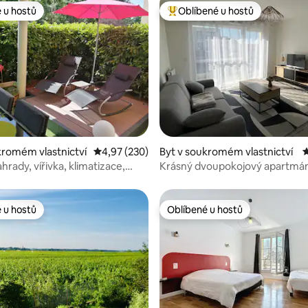
 u hostů
Oblíbené u hostů
 u hostů
Nejlepší v kategorii Oblíbené u 
3 z 5, 334 hodnocení
kromém vlastnictví
Průměrné hodnocení 4,97 z 5, 230 hodnocení
4,97 (230)
Byt v soukromém vlastnictví
P
hrady, vířivka, klimatizace,
Krásný dvoupokojový apartmán
, glamour ❤️2
klimatizací a bazénem
 u hostů
Oblíbené u hostů
 u hostů
Oblíbené u hostů