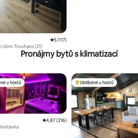
3 z 5, 224 hodnocení
Průměrné hodnocení 5 z 5, 117 hodnocení
5 (117)
cí dům Trouhans (21)
Pronájmy bytů s klimatizací
ené u hostů
Oblíbené u hostů
 v kategorii Oblíbené u hostů
Nejlepší v kategorii Oblíbené u 
Průměrné hodnocení 4,87 z 5, 216 hodnocení
4,87 (216)
přestávka
9 z 5, 107 hodnocení