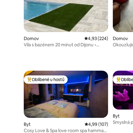
Domov
Průměrné hodnocení 4,9
4,93 (224)
Domov
Vila s bazénem 20 minut od Dijonu •
Okouzlují
Klimatizace • 5 pokojů • 6 manželských
postelí
Oblíbené u hostů
Oblíb
Nejlepší v kategorii Oblíbené u hostů
Nejlepší
Byt
Smyslná 
Byt
Průměrné hodnocení 4,9
4,99 (107)
Cosy Love & Spa love room spa hammam