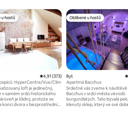
 u hostů
Oblíbené u hostů
 u hostů
Oblíbené u hostů
Průměrné hodnocení 4,91 z 5, 373 hodnocení
4,91 (373)
Byt
P
hospiců: HyperCentre/Vue/Clim
Apartmá Bacchus
atizovaný loft je jedinečný,
Srdečně vás zveme k návštěvě
e v samém srdci historického
Bacchus v srdci města vévodů
ároveň je klidný, protože se
burgundských. Tato bývalá pekár
a konci dvora v bezprostřední
klenutý sklep, který ve své době
neuvěřitelný výhled
jako dílna řemeslníka, vás nyní v
í Carnot a dokonce i na zvonici
luxusním loftu, který byl zrek
Kompletně jsme jej
pro pobyt v hlavním vinařském 
ovali a vyzdobili ušlechtilými
gastronomickém městě Burgu