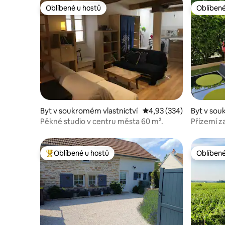
Oblíbené u hostů
Oblíbené
Oblíbené u hostů
Oblíbené
Byt v soukromém vlastnictví
Průměrné hodnocení 4,9
4,93 (334)
Byt v sou
Pěkné studio v centru města 60 m².
Přízemí za
romantika
Oblíbené u hostů
Oblíbené
Nejlepší v kategorii Oblíbené u hostů
Oblíbené