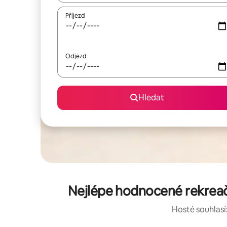
Příjezd
Odjezd
Hledat
Nejlépe hodnocené rekreačn
Hosté souhlasí: