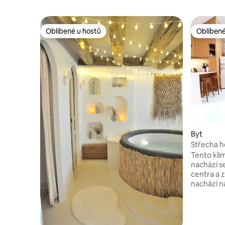
Oblíbené u hostů
Oblíbené
Oblíbené u hostů
Oblíbené
Byt
Střecha 
Tento klim
nachází s
centra a z
nachází n
blízkosti Hospiců. Má 
na náměst
hospiců. 
zrekonstru