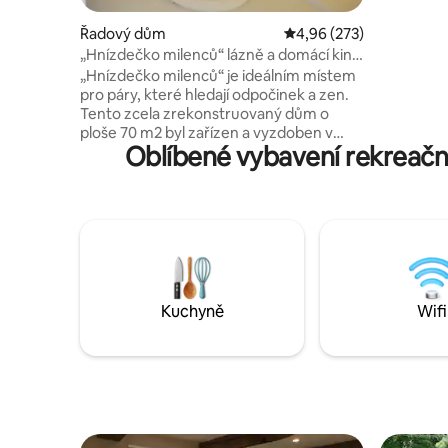
kvalitními
strop vyso
Řadový dům
Průměrné hodnocení 4,9
4,96 (273)
Bezplatné
„Hnízdečko milenců“ lázně a domácí kino
obchody n
3*
„Hnízdečko milenců“ je ideálním místem
příjezd 2
pro páry, které hledají odpočinek a zen.
Tento zcela zrekonstruovaný dům o
ploše 70 m2 byl zařízen a vyzdoben v
Oblíbené vybavení rekreační
přírodních barvách a materiálech
dekoratérem, který je závislý na
dekoracích. Tento útulný kokon je
ideálním místem pro setkání ve dvou a
strávení příjemných chvil s milovanou
osobou. + : vířivka, masážní místnost,
videoprojektor s domácím kinem Krásné
služby, elegantní výzdoba a příjemné
materiály, jako je voskovaný beton, len,
Kuchyně
Wifi
bio bavlna ..