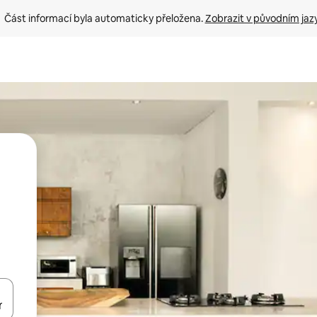
Část informací byla automaticky přeložena. 
Zobrazit v původním jaz
ázet pomocí šipek nahoru a dolů, dotykem nebo přejetím prstem.