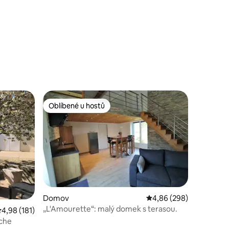
Oblíbené u hostů
Oblíbené u hostů
Domov
Průměrné hodnocení 4,
4,86 (298)
„L'Amourette“: malý domek s terasou.
růměrné hodnocení 4,98 z 5, 181 hodnocení
4,98 (181)
nche