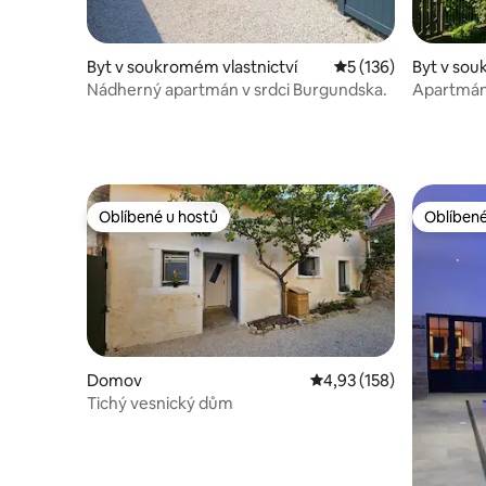
Byt v soukromém vlastnictví
Průměrné hodnocení
5 (136)
Byt v sou
Nádherný apartmán v srdci Burgundska.
Apartmán 
Oblíbené u hostů
Oblíbené
Oblíbené u hostů
Oblíbené
Domov
Průměrné hodnocení 4,
4,93 (158)
Tichý vesnický dům