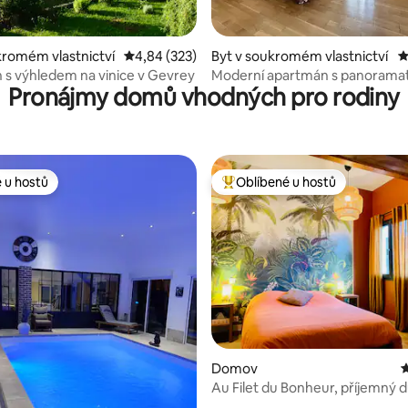
 5 z 5, 136 hodnocení
kromém vlastnictví
Průměrné hodnocení 4,84 z 5, 323 hodnocení
4,84 (323)
Byt v soukromém vlastnictví
P
s výhledem na vinice v Gevrey
Moderní apartmán s panorama
Pronájmy domů vhodných pro rodiny
výhledem na Place Ronde
 u hostů
Oblíbené u hostů
 u hostů
Nejlepší v kategorii Oblíbené u 
93 z 5, 158 hodnocení
Domov
P
Au Filet du Bonheur, příjemný 
Zlatém pobřeží