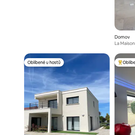
Domov
La Maison
lázně“
Oblíbené u hostů
Oblíb
Oblíbené u hostů
Nejlepší