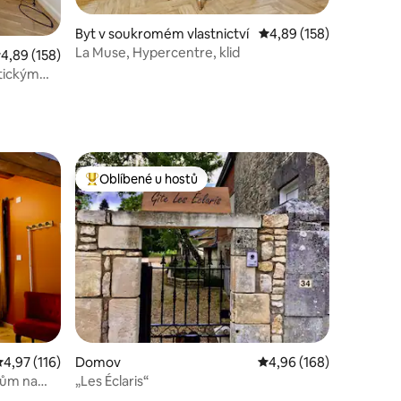
Byt v soukromém vlastnictví
Průměrné hodnocení 4,
4,89 (158)
La Muse, Hypercentre, klid
růměrné hodnocení 4,89 z 5, 158 hodnocení
4,89 (158)
tickým
Oblíbené u hostů
hostů
Nejlepší v kategorii Oblíbené u hostů
růměrné hodnocení 4,97 z 5, 116 hodnocení
4,97 (116)
Domov
Průměrné hodnocení 4,
4,96 (168)
dům na
„Les Éclaris“