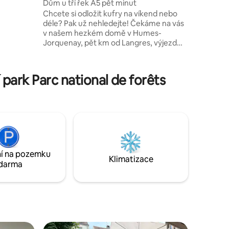
Dům u tří řek A5 pět minut
stě, v
Chcete si odložit kufry na víkend nebo
 veřejné
déle? Pak už nehledejte! Čekáme na vás
 odpočinek
v našem hezkém domě v Humes-
Jorquenay, pět km od Langres, výjezd
A5. Je zde příjemné se procházet,
obdivovat středověkou architekturu,
jako jsou hradby a věž Navarra, nebo se
park Parc national de forêts
ponořit do historie, kterou ilustruje Dům
světel Denise Diderota a mnoho dalších
věcí. Náš dům je také obklopen čtyřmi
jezery, nejbližší je La Mouche, vzdálené 5
km.
í na pozemku
Klimatizace
darma