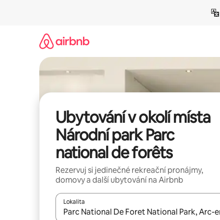
Přeskočit
na
obsah
Ubytování v okolí místa
Národní park Parc
national de forêts
Rezervuj si jedinečné rekreační pronájmy,
domovy a další ubytování na Airbnb
Lokalita
Až budou výsledky k dispozici, můžeš si je proch