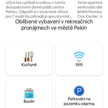
Apartmán
Užij si čas s přáteli a rodinou v tomto
Tento apartmán se
dvoupatrovém domě poblíž centra
venkovské oblasti,
Pekinu. Odpočiň si v soukromé vířivce
letiště Peoria a př
pro 7 osob! Na zahradě je spousta místa
Civic Center. Jedn
Oblíbené vybavení v rekreačních
s částečným soukromým plotem, kde si
Horsemeister. So
můžeš užívat venku. Ve 2. patře jsou 4
parkovacích míst, t
pronájmech ve městě Pekin
ložnice a 1 koupelna; 2 z horních ložnic
koňská farma se 2 
jsou spojené a musíš projít jednou, abys
hříbáty. Může se 
se dostal/a do druhé. V hlavním patře je
4 dospělí, ale pok
1 ložnice s manželskou postelí a 1 plně
můžete si přinést
vybavená koupelna. Projdi se touto
Nachází se jen 4 m
malebnou čtvrtí plnou starých stromů
City. K dispozici je rozkládací pohovka, na
nebo si odpočiň na verandě.
které se vyspí 2 dě
Kuchyně
Wifi
Parkování na
Bazén
pozemku zdarma