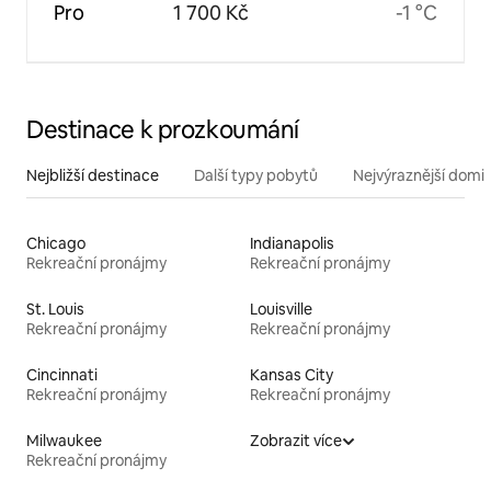
Pro
1 700 Kč
-1 °C
Destinace k prozkoumání
Nejbližší destinace
Další typy pobytů
Nejvýraznější domin
Chicago
Indianapolis
Rekreační pronájmy
Rekreační pronájmy
St. Louis
Louisville
Rekreační pronájmy
Rekreační pronájmy
Cincinnati
Kansas City
Rekreační pronájmy
Rekreační pronájmy
Milwaukee
Zobrazit více
Rekreační pronájmy