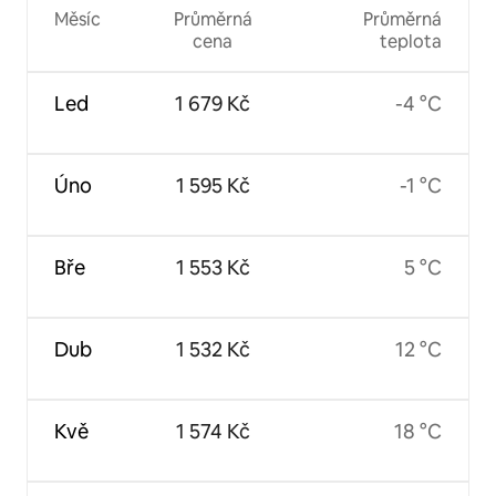
Měsíc
Průměrná
Průměrná
cena
teplota
Led
1 679 Kč
-4 °C
Úno
1 595 Kč
-1 °C
Bře
1 553 Kč
5 °C
Dub
1 532 Kč
12 °C
Kvě
1 574 Kč
18 °C