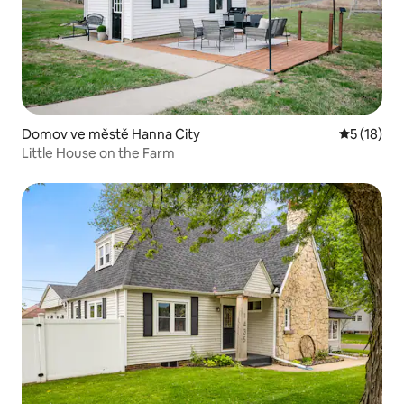
Domov ve městě Hanna City
Průměrné 
5 (18)
Little House on the Farm