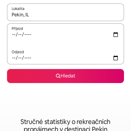
Lokalita
Až budou výsledky k dispozici, můžeš si je procházet pomocí š
Příjezd
Odjezd
Hledat
Stručné statistiky o rekreačních
pronájmech v destinaci Pekin