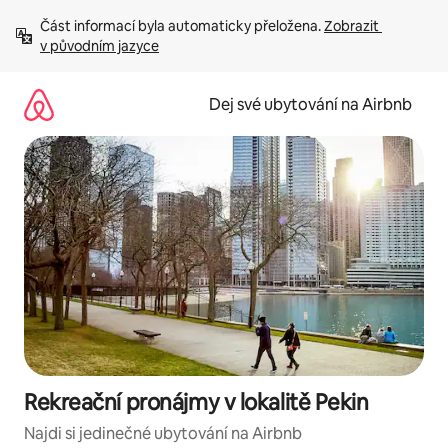
Přeskočit
Část informací byla automaticky přeložena. 
Zobrazit 
na
v původním jazyce
obsah
Dej své ubytování na Airbnb
Rekreační pronájmy v lokalitě Pekin
Najdi si jedinečné ubytování na Airbnb