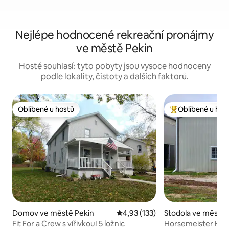
Nejlépe hodnocené rekreační pronájmy
ve městě Pekin
Hosté souhlasí: tyto pobyty jsou vysoce hodnoceny
podle lokality, čistoty a dalších faktorů.
Oblíbené u hostů
Oblíbené u hos
Oblíbené u hostů
Nejlepší v kategor
Domov ve městě Pekin
Průměrné hodnocení 4,93 z 5, 
4,93 (133)
Stodola ve městě 
y
Fit For a Crew s vířivkou! 5 ložnic
Horsemeister Hor