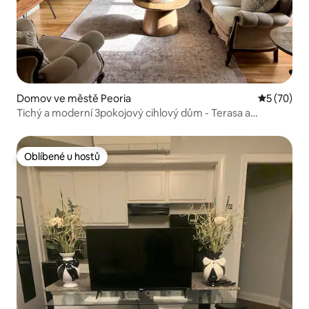
Domov ve městě Peoria
Průměrné 
5 (70)
Tichý a moderní 3pokojový cihlový dům - Terasa a
pracovní prostor!
Oblíbené u hostů
Oblíbené u hostů