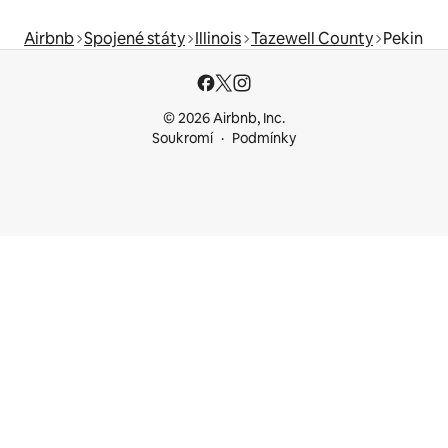
Airbnb
Spojené státy
Illinois
Tazewell County
Pekin
© 2026 Airbnb, Inc.
Soukromí
Podmínky