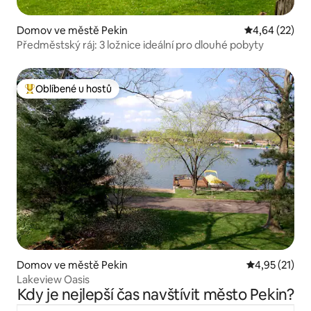
Domov ve městě Pekin
Průměrné hod
4,64 (22)
Předměstský ráj: 3 ložnice ideální pro dlouhé pobyty
Oblíbené u hostů
Nejlepší v kategorii Oblíbené u hostů
Domov ve městě Pekin
Průměrné hod
4,95 (21)
Lakeview Oasis
Kdy je nejlepší čas navštívit město Pekin?