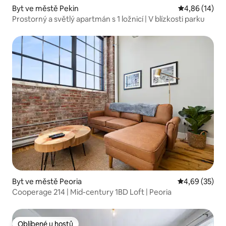
Byt ve městě Pekin
Průměrné hod
4,86 (14)
Prostorný a světlý apartmán s 1 ložnicí | V blízkosti parku
Byt ve městě Peoria
Průměrné hod
4,69 (35)
Cooperage 214 | Mid-century 1BD Loft | Peoria
Oblíbené u hostů