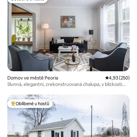
Oblíbené u hostů
Domov ve městě Peoria
Průměrné hodno
4,93 (250)
Slunná, elegantní, zrekonstruovaná chalupa, v blízkosti
všeho
Oblíbené u hostů
Nejlepší v kategorii Oblíbené u hostů