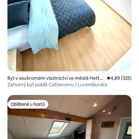
Byt v soukromém vlastnictví ve městě Hetta
Průměrné hodno
4,89 (325)
nge-Grande
Zařízený byt poblíž Cattenomu / Lucemburska
Oblíbené u hostů
Oblíbené u hostů