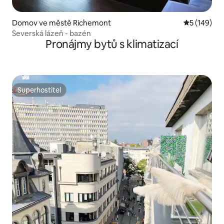
Domov ve městě Richemont
Průměrné h
5 (149)
Severská lázeň - bazén
Pronájmy bytů s klimatizací
Superhostitel
Superhostitel