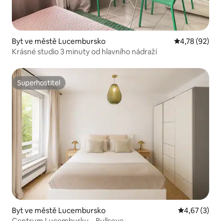
Byt ve městě Lucembursko
Průměrné hod
4,78 (92)
Krásné studio 3 minuty od hlavního nádraží
Superhostitel
Superhostitel
Byt ve městě Lucembursko
Průměrné ho
4,67 (3)
Centrum Lucemburku – Bullseye