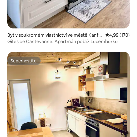
Byt v soukromém vlastnictví ve městě Kanfe
Průměrné hodn
4,99 (170)
n
Gîtes de Cantevanne: Apartmán poblíž Lucemburku
Superhostitel
Superhostitel