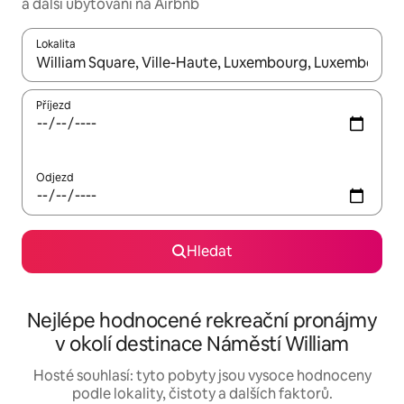
a další ubytování na Airbnb
Lokalita
Až budou výsledky k dispozici, můžeš si je procházet pomocí š
Příjezd
Odjezd
Hledat
Nejlépe hodnocené rekreační pronájmy
v okolí destinace Náměstí William
Hosté souhlasí: tyto pobyty jsou vysoce hodnoceny
podle lokality, čistoty a dalších faktorů.