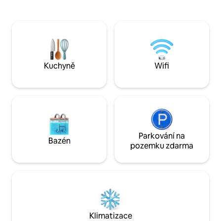
x 200 cm. The blue room includes to
ale v okolí je spou
choose from: 2 electric twin beds of 80
stojí za prozkoum
cm or a large double bed of 160 cm.
autobusem z cent
V obývacím pokoji je špičková kožená
nebo vlakového nád
rozkládací pohovka o rozměrech 160 cm
veřejná doprava 
x 200 cm.
zdarma!
Kuchyně
Wifi
Parkování na
Bazén
pozemku zdarma
Klimatizace