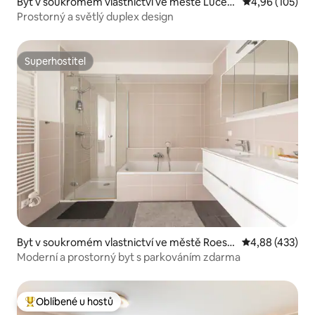
Byt v soukromém vlastnictví ve městě Lucem
Průměrné hodn
4,96 (105)
bursko
Prostorný a světlý duplex design
Superhostitel
Superhostitel
Byt v soukromém vlastnictví ve městě Roese
Průměrné hodn
4,88 (433)
r
Moderní a prostorný byt s parkováním zdarma
Oblíbené u hostů
Nejlepší v kategorii Oblíbené u hostů