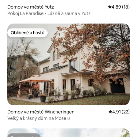
Domov ve městě Yutz
Průměrné hod
4,89 (18)
Pokoj La Paradise • Lázně a sauna v Yutz
Oblíbené u hostů
Oblíbené u hostů
Domov ve městě Wincheringen
Průměrné hod
4,91 (22)
Velký a krásný dům na Moselu