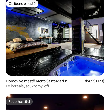
Oblíbené u hostů
Oblíbené u hostů
Domov ve městě Mont-Saint-Martin
Průměrné hodn
4,99 (123)
Le boreale, soukromý loft
Superhostitel
Superhostitel