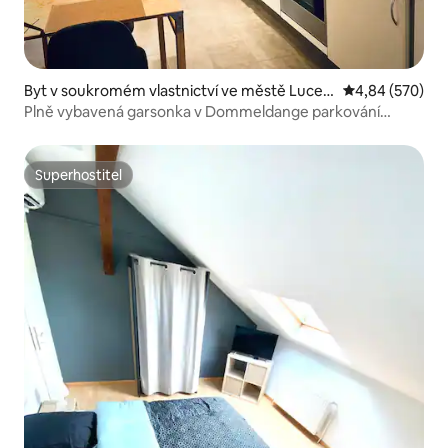
Byt v soukromém vlastnictví ve městě Luce
Průměrné hodno
4,84 (570)
mbursko
Plně vybavená garsonka v Dommeldange parkování
zdarma
Superhostitel
Superhostitel