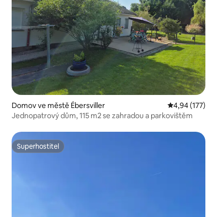
Domov ve městě Ébersviller
Průměrné hodn
4,94 (177)
Jednopatrový dům, 115 m2 se zahradou a parkovištěm
Superhostitel
Superhostitel