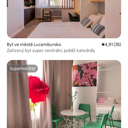
Byt ve městě Lucembursko
Průměrné hod
4,91 (35)
Zařízený byt super centrální, poblíž katedrály
Superhostitel
Superhostitel