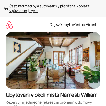
Přeskočit
Část informací byla automaticky přeložena. 
Zobrazit 
na
v původním jazyce
obsah
Dej své ubytování na Airbnb
Ubytování v okolí místa Náměstí William
Rezervuj si jedinečné rekreační pronájmy, domovy