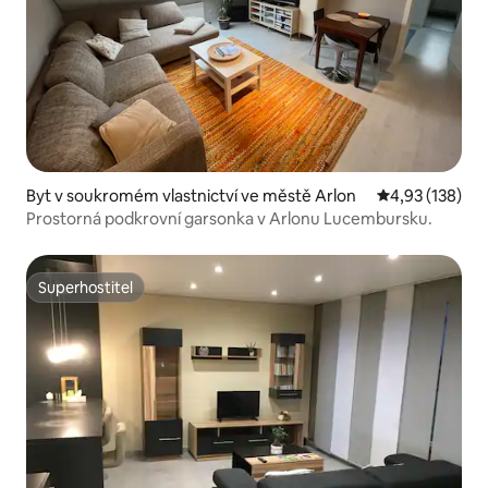
Byt v soukromém vlastnictví ve městě Arlon
Průměrné hodn
4,93 (138)
Prostorná podkrovní garsonka v Arlonu Lucembursku.
Superhostitel
Superhostitel