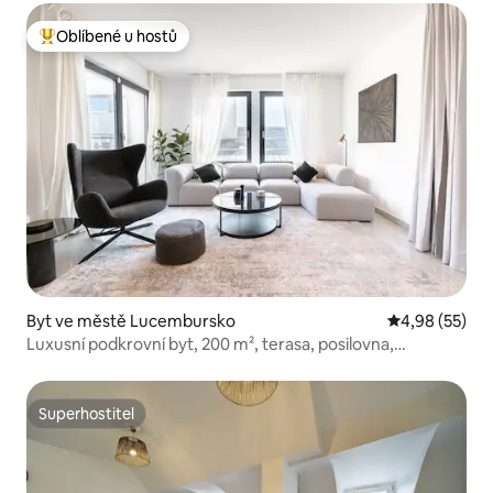
Oblíbené u hostů
Nejlepší v kategorii Oblíbené u hostů
Byt ve městě Lucembursko
Průměrné hod
4,98 (55)
Luxusní podkrovní byt, 200 m², terasa, posilovna,
parkování
Superhostitel
Superhostitel