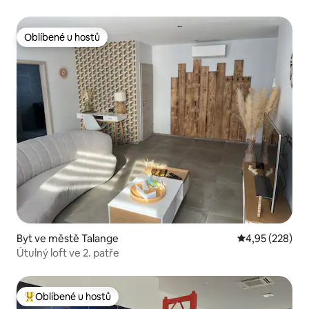
Oblíbené u hostů
Oblíbené u hostů
Byt ve městě Talange
Průměrné hodno
4,95 (228)
Útulný loft ve 2. patře
Oblíbené u hostů
Nejlepší v kategorii Oblíbené u hostů