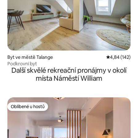
Byt ve městě Talange
Průměrné hodn
4,84 (142)
Podkrovní byt
Další skvělé rekreační pronájmy v okolí
místa Náměstí William
Oblíbené u hostů
Oblíbené u hostů