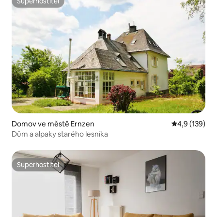
Superhostitel
Superhostitel
Domov ve městě Ernzen
Průměrné hod
4,9 (139)
Dům a alpaky starého lesníka
Superhostitel
Superhostitel