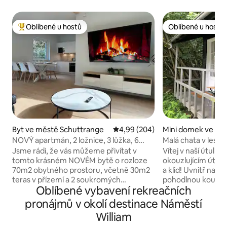
Oblíbené u hostů
Oblíbené u hostů
Nejlepší v kategorii Oblíbené u hostů
Oblíbené u hostů
Byt ve městě Schuttrange
Průměrné hodnocení 4,99 z 5, 2
4,99 (204)
Mini domek ve mě
mburk
NOVÝ apartmán, 2 ložnice, 3 lůžka, 6
Malá chata v lese
osob
Jsme rádi, že vás můžeme přivítat v
Vítej v naší útulné
tomto krásném NOVÉM bytě o rozloze
okouzlujícím útoči
70m2 obytného prostoru, včetně 30m2
a klid! Uvnitř naj
teras v přízemí a 2 soukromých
pohodlnou koupeln
Oblíbené vybavení rekreačních
parkovišť. K dispozici jsou 2 ložnice, 3
a reproduktor Bos
manželské postele, 3 chytré televize až
melodie. Na souk
pronájmů v okolí destinace Náměstí
pro 6 osob. Zelená místnost je vybavena
najdeš venkovní žid
William
elektrickým lůžkem o rozměrech 160 cm
můžeš odpočinout.