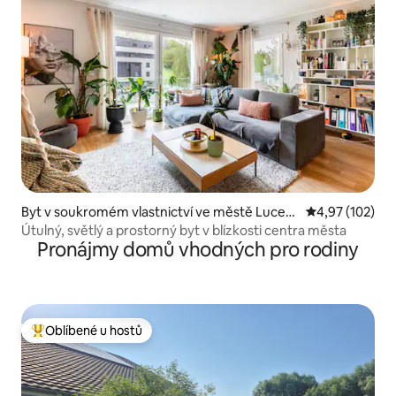
Byt v soukromém vlastnictví ve městě Lucem
Průměrné hodn
4,97 (102)
bursko
Útulný, světlý a prostorný byt v blízkosti centra města
Pronájmy domů vhodných pro rodiny
Oblíbené u hostů
Nejlepší v kategorii Oblíbené u hostů