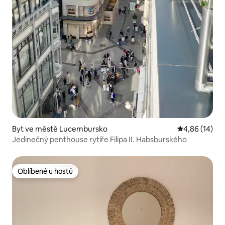
Byt ve městě Lucembursko
Průměrné hod
4,86 (14)
Jedinečný penthouse rytíře Filipa II. Habsburského
Oblíbené u hostů
Oblíbené u hostů