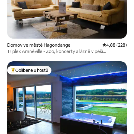
Domov ve městě Hagondange
Průměrné hodno
4,88 (228)
Triplex Amnéville - Zoo, koncerty a lázně v pěší
vzdálenosti
Oblíbené u hostů
Nejlepší v kategorii Oblíbené u hostů