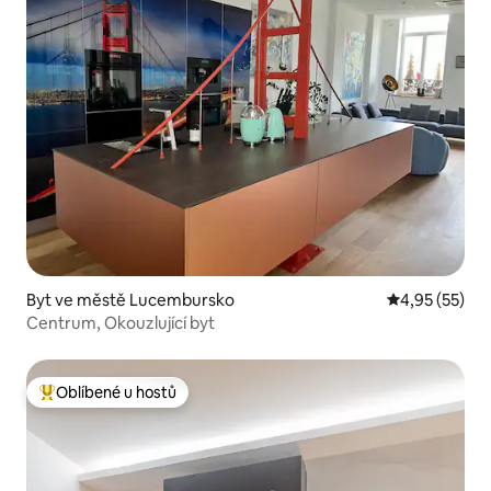
Byt ve městě Lucembursko
Průměrné hod
4,95 (55)
Centrum, Okouzlující byt
Oblíbené u hostů
Nejlepší v kategorii Oblíbené u hostů