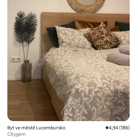
Byt ve městě Lucembursko
Průměrné hodno
4,94 (186)
Citygem