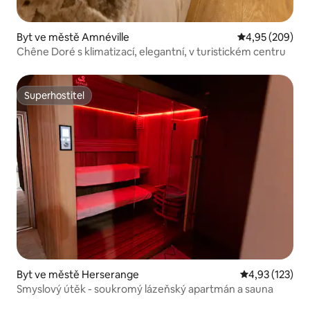
Byt ve městě Amnéville
Průměrné hodno
4,95 (209)
Chêne Doré s klimatizací, elegantní, v turistickém centru
Superhostitel
Superhostitel
Byt ve městě Herserange
Průměrné hodn
4,93 (123)
Smyslový útěk - soukromý lázeňský apartmán a sauna