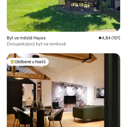
Byt ve městě Hayes
Průměrné hodn
4,84 (101)
Dvoupokojový byt na venkově
Oblíbené u hostů
Nejlepší v kategorii Oblíbené u hostů