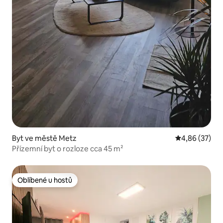
Byt ve městě Metz
Průměrné hod
4,86 (37)
Přízemní byt o rozloze cca 45 m²
Oblíbené u hostů
Oblíbené u hostů