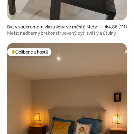
Byt v soukromém vlastnictví ve městě Metz
Průměrné hodn
4,86 (111)
Metz: nádherný zrekonstruovaný byt, světlý a útulný
Oblíbené u hostů
Nejlepší v kategorii Oblíbené u hostů