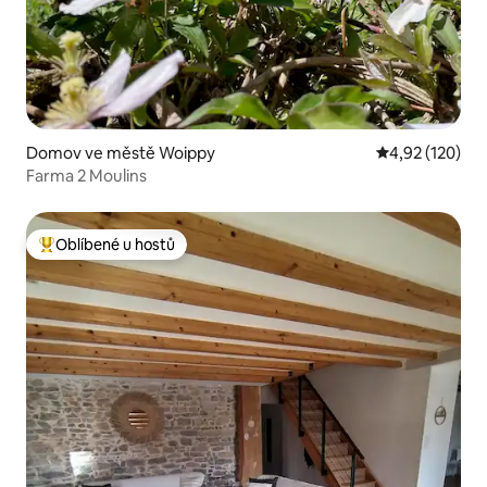
Domov ve městě Woippy
Průměrné hodn
4,92 (120)
Farma 2 Moulins
Oblíbené u hostů
Nejlepší v kategorii Oblíbené u hostů