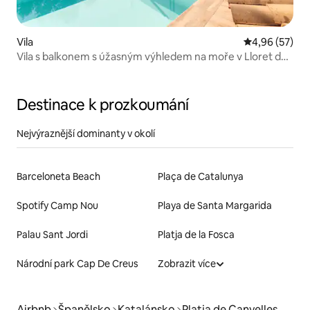
Vila
Průměrné hod
4,96 (57)
Vila s balkonem s úžasným výhledem na moře v Lloret de
Mar
Destinace k prozkoumání
Nejvýraznější dominanty v okolí
Barceloneta Beach
Plaça de Catalunya
Spotify Camp Nou
Playa de Santa Margarida
Palau Sant Jordi
Platja de la Fosca
Národní park Cap De Creus
Zobrazit více
Airbnb
Španělsko
Katalánsko
Platja de Canyelles