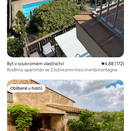
Byt v soukromém vlastnictví
Průměrné hodn
4,88 (172)
Rodinný apartmán se 2 ložnicemi mezi mer&montagne
Oblíbené u hostů
Oblíbené u hostů