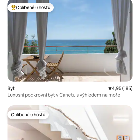
Oblíbené u hostů
Nejlepší v kategorii Oblíbené u hostů
Byt
Průměrné hodn
4,95 (185)
Luxusní podkrovní byt v Canetu s výhledem na moře
Oblíbené u hostů
Oblíbené u hostů