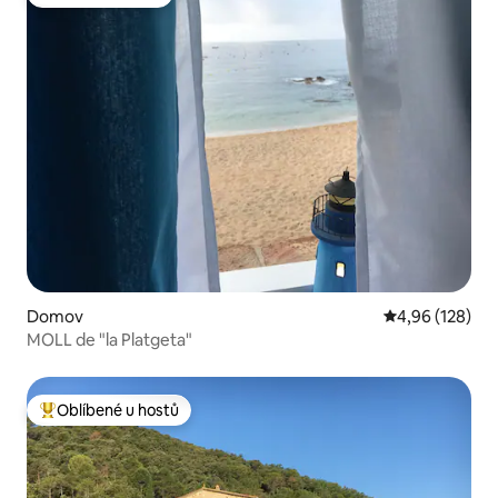
Oblíbené u hostů
Domov
Průměrné hodn
4,96 (128)
MOLL de "la Platgeta"
Oblíbené u hostů
Nejlepší v kategorii Oblíbené u hostů