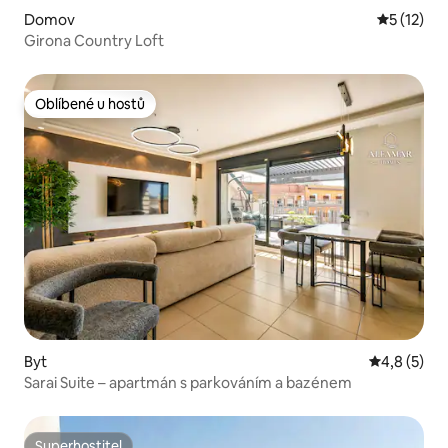
Domov
Průměrné 
5 (12)
Girona Country Loft
Oblíbené u hostů
Oblíbené u hostů
Byt
Průměrné h
4,8 (5)
Sarai Suite – apartmán s parkováním a bazénem
Superhostitel