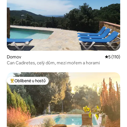
Domov
Průměrné h
5 (110)
Can Cadiretes, celý dům, mezi mořem a horami
Oblíbené u hostů
Nejlepší v kategorii Oblíbené u hostů