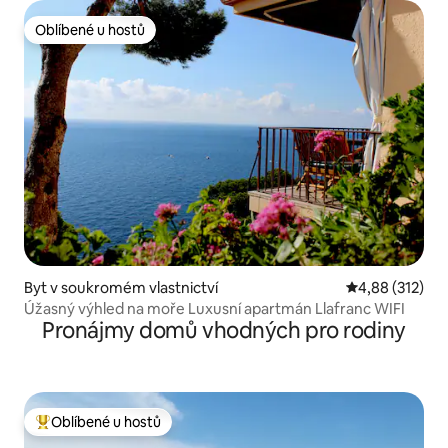
Oblíbené u hostů
Oblíbené u hostů
Byt v soukromém vlastnictví
Průměrné hodn
4,88 (312)
Úžasný výhled na moře Luxusní apartmán Llafranc WIFI
Pronájmy domů vhodných pro rodiny
Oblíbené u hostů
Nejlepší v kategorii Oblíbené u hostů