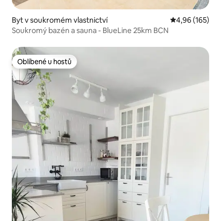
Byt v soukromém vlastnictví
Průměrné hodn
4,96 (165)
Soukromý bazén a sauna - BlueLine 25km BCN
Oblíbené u hostů
Oblíbené u hostů