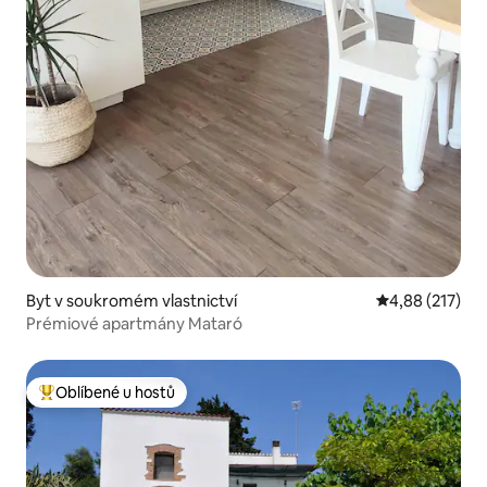
Byt v soukromém vlastnictví
Průměrné hodn
4,88 (217)
Prémiové apartmány Mataró
Oblíbené u hostů
Nejlepší v kategorii Oblíbené u hostů