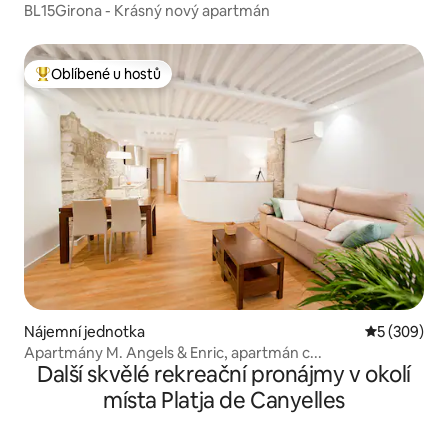
BL15Girona - Krásný nový apartmán
Oblíbené u hostů
Nejlepší v kategorii Oblíbené u hostů
Nájemní jednotka
Průměrné ho
5 (309)
Apartmány M. Angels & Enric, apartmán c...
Další skvělé rekreační pronájmy v okolí
místa Platja de Canyelles