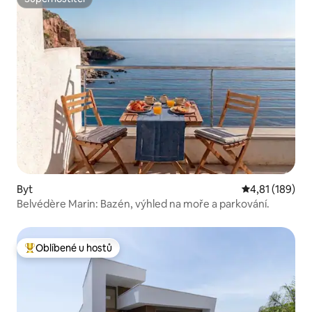
Superhostitel
Byt
Průměrné hodn
4,81 (189)
Belvédère Marin: Bazén, výhled na moře a parkování.
Oblíbené u hostů
Nejlepší v kategorii Oblíbené u hostů