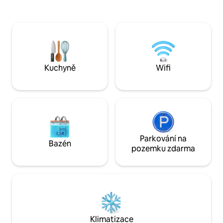
od centra Lloretu a pláží, což
a blízkost vešker
představuje dokonalou rovnováhu mezi
vybavení. Akvapar
přírodou a pohodlím. Ideální pro rodiny
vzdálený 2 minuty
nebo hosty, kteří hledají klidné a uctivé
a čerpací stanice 
prostředí, nevhodné pro skupiny přátel
mladších 28 let. Tvůj dokonalý pobyt na
Costa Brava.
Kuchyně
Wifi
Parkování na
Bazén
pozemku zdarma
Klimatizace