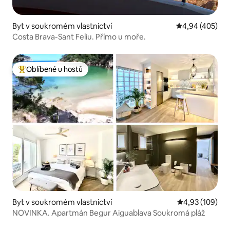
Byt v soukromém vlastnictví
Průměrné hodno
4,94 (405)
Costa Brava-Sant Feliu. Přímo u moře.
Oblíbené u hostů
Nejlepší v kategorii Oblíbené u hostů
Byt v soukromém vlastnictví
Průměrné hodn
4,93 (109)
NOVINKA. Apartmán Begur Aiguablava Soukromá pláž