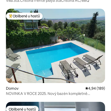
Villa.Sta.Cristina frente playa StaCristina AC/BBQ
Oblíbené u hostů
Nejlepší v kategorii Oblíbené u hostů
Domov
Průměrné hodno
4,94 (189)
NOVINKA V ROCE 2025. Nový bazén kompletně
zrekonstruovaný
Oblíbené u hostů