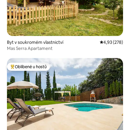
Byt v soukromém vlastnictví
Průměrné hodno
4,93 (278)
Mas Serra Apartament
Oblíbené u hostů
Nejlepší v kategorii Oblíbené u hostů