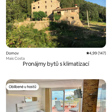
Domov
Průměrné hodn
4,99 (147)
Mais Costa
Pronájmy bytů s klimatizací
Oblíbené u hostů
Oblíbené u hostů