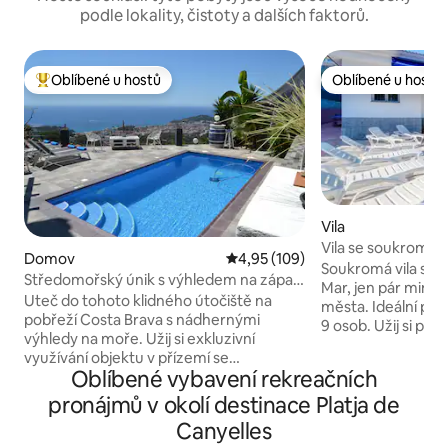
podle lokality, čistoty a dalších faktorů.
Oblíbené u hostů
Oblíbené u hostů
Nejlepší v kategorii Oblíbené u hostů
Oblíbené u hostů
Vila
Vila se soukromým
Domov
Průměrné hodnocení 4,95 z 5, 
4,95 (109)
Mar
Soukromá vila s b
Středomořský únik s výhledem na západ
Mar, jen pár minut
slunce
Uteč do tohoto klidného útočiště na
města. Ideální pro
pobřeží Costa Brava s nádhernými
9 osob. Užij si pr
výhledy na moře. Užij si exkluzivní
soukromým bazén
využívání objektu v přízemí se
venkovním prosto
Oblíbené vybavení rekreačních
soukromým bazénem se slanou vodou,
společná posezení
bujnou zahradou a terasou s grilem,
pronájmů v okolí destinace Platja de
prostory (stolní te
která je ideální pro stolování venku
pro krátké pobyty
Canyelles
s výhledem na moře. Nachází se 5 minut
pobřeží Costa Brava