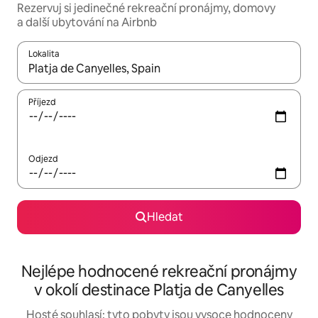
Rezervuj si jedinečné rekreační pronájmy, domovy
a další ubytování na Airbnb
Lokalita
Až budou výsledky k dispozici, můžeš si je procházet pomocí š
Příjezd
Odjezd
Hledat
Nejlépe hodnocené rekreační pronájmy
v okolí destinace Platja de Canyelles
Hosté souhlasí: tyto pobyty jsou vysoce hodnoceny