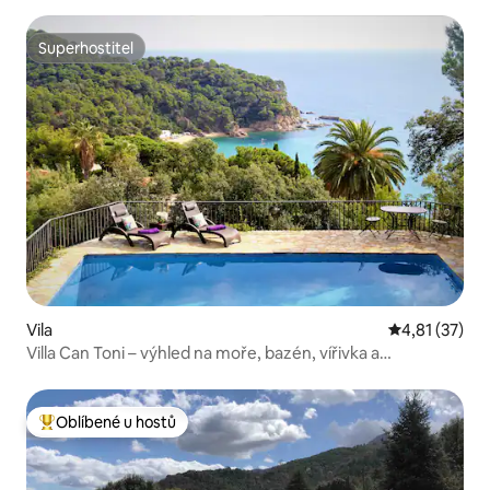
Superhostitel
Superhostitel
Vila
Průměrné hod
4,81 (37)
Villa Can Toni – výhled na moře, bazén, vířivka a
klimatizace
Oblíbené u hostů
Nejlepší v kategorii Oblíbené u hostů