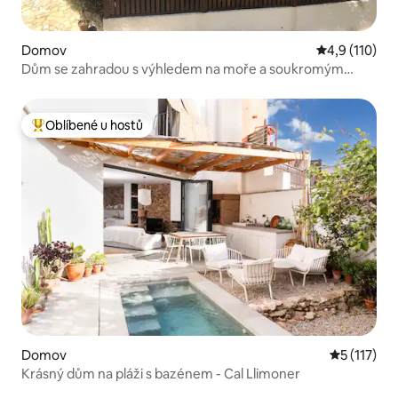
Domov
Průměrné hod
4,9 (110)
Dům se zahradou s výhledem na moře a soukromým
přístupem na pláž
Oblíbené u hostů
Nejlepší v kategorii Oblíbené u hostů
Domov
Průměrné h
5 (117)
Krásný dům na pláži s bazénem - Cal Llimoner