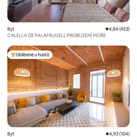
Byt
Průměrné hodn
4,84 (453)
CALELLA DE PALAFRUGELL PROBUZENÍ MOŘE
Oblíbené u hostů
Nejlepší v kategorii Oblíbené u hostů
Byt
Průměrné hodn
4,93 (104)