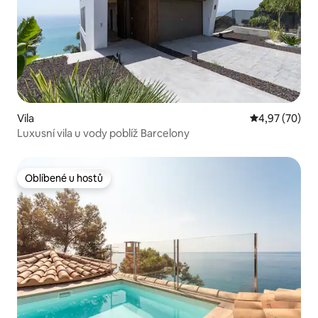
Vila
Průměrné hod
4,97 (70)
Luxusní vila u vody poblíž Barcelony
Oblíbené u hostů
Oblíbené u hostů