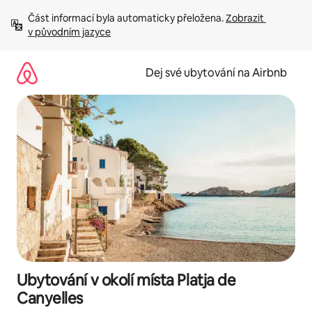
Přeskočit
Část informací byla automaticky přeložena. 
Zobrazit 
na
v původním jazyce
obsah
Dej své ubytování na Airbnb
Ubytování v okolí místa Platja de
Canyelles