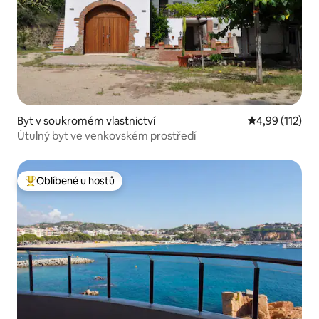
Byt v soukromém vlastnictví
Průměrné hodn
4,99 (112)
Útulný byt ve venkovském prostředí
Oblíbené u hostů
Nejlepší v kategorii Oblíbené u hostů