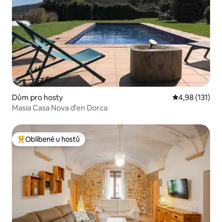
Dům pro hosty
Průměrné hodn
4,98 (131)
Masia Casa Nova d'en Dorca
Oblíbené u hostů
Nejlepší v kategorii Oblíbené u hostů