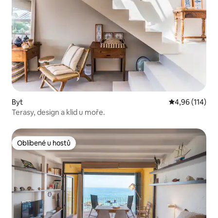
Byt
Průměrné hodn
4,96 (114)
Terasy, design a klid u moře.
Oblíbené u hostů
Oblíbené u hostů