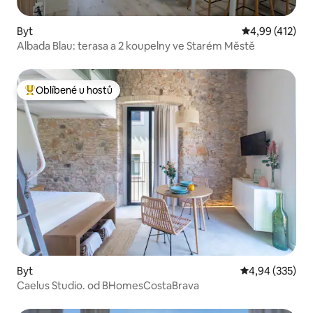
Byt
Průměrné hodn
4,99 (412)
Albada Blau: terasa a 2 koupelny ve Starém Městě
Oblíbené u hostů
Nejlepší v kategorii Oblíbené u hostů
Byt
Průměrné hodno
4,94 (335)
Caelus Studio. od BHomesCostaBrava