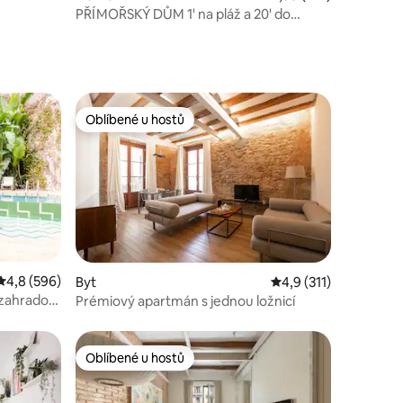
IFI
PŘÍMOŘSKÝ DŮM 1' na pláž a 20' do
Barcelony
Oblíbené u hostů
Oblíbené u hostů
Průměrné hodnocení 4,8 z 5, 596 hodnocení
4,8 (596)
Byt
Průměrné hodnocení 4
4,9 (311)
 zahradou
Prémiový apartmán s jednou ložnicí
Oblíbené u hostů
Oblíbené u hostů