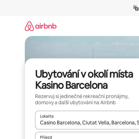
Přeskočit
na
obsah
Ubytování v okolí místa
Kasino Barcelona
Rezervuj si jedinečné rekreační pronájmy,
domovy a další ubytování na Airbnb
Lokalita
Až budou výsledky k dispozici, můžeš si je proch
Příjezd