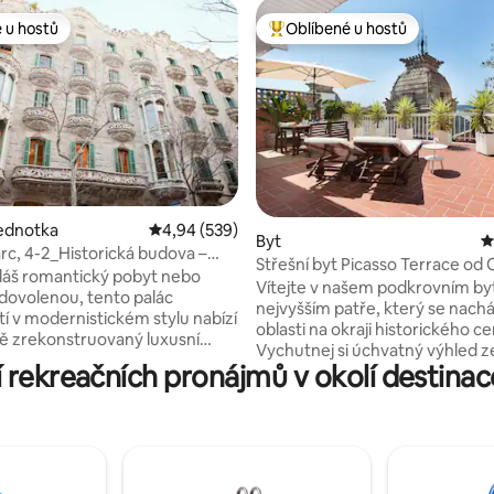
 u hostů
Oblíbené u hostů
 u hostů
Nejlepší v kategorii Oblíbené u 
4 z 5, 530 hodnocení
jednotka
Průměrné hodnocení 4,94 z 5, 539 hodnocení
4,94 (539)
Byt
P
rc, 4-2_Historická budova –
Střešní byt Picasso Terrace od
dáš romantický pobyt nebo
Barcelona
Vítejte v našem podkrovním by
dovolenou, tento palác
nejvyšším patře, který se nacház
etí v modernistickém stylu nabízí
oblasti na okraji historického ce
 zrekonstruovaný luxusní
Vychutnej si úchvatný výhled z
 a zbrusu nový penthouse
 rekreačních pronájmů v okolí destinac
soukromé terasy – klidného úto
tah vás zaveze do
odpočinek po prozkoumání kou
atra, odkud vás do bytu
Barcelony. Tento klidný apartmá
ím patře zavede schodiště (24
slunečním světlem a pro vaše p
vybaven plně vybavenou kuchy
dvoulůžkem, druhá může být
klimatizací a vysokorychlostní
žkem nebo dvěma jednolůžky.