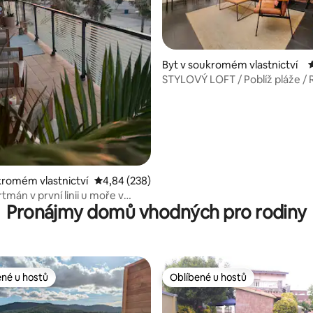
9 z 5, 209 hodnocení
Byt v soukromém vlastnictví
STYLOVÝ LOFT / Poblíž pláže / 
WiFi / Klimatizace / Smart TV
kromém vlastnictví
Průměrné hodnocení 4,84 z 5, 238 hodnocení
4,84 (238)
tmán v první linii u moře v
Pronájmy domů vhodných pro rodiny
ě
ené u hostů
Oblíbené u hostů
 v kategorii Oblíbené u hostů
Oblíbené u hostů