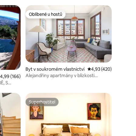
Oblíbené u hostů
hostů
Oblíbené u hostů
í
Byt v soukromém vlastnictví
Průměrné hodnocení 4,
4,93 (420)
Alejandřiny apartmány v blízkosti
růměrné hodnocení 4,99 z 5, 166 hodnocení
4,99 (166)
Sagrada Familia...
Ě, S
Superhostitel
Superhostitel