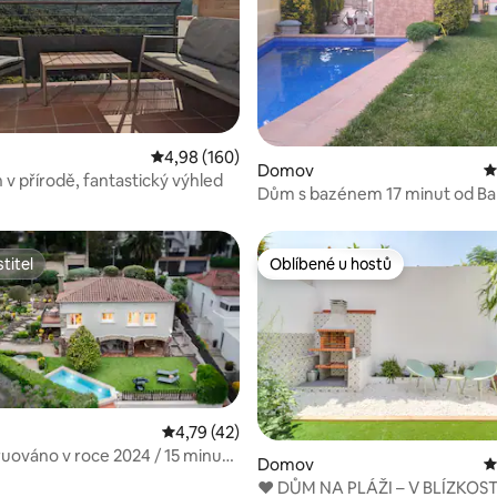
8 z 5, 204 hodnocení
Průměrné hodnocení 4,98 z 5, 160 hodnocení
4,98 (160)
Domov
P
v přírodě, fantastický výhled
Dům s bazénem 17 minut od Ba
titel
Oblíbené u hostů
titel
Oblíbené u hostů
Průměrné hodnocení 4,79 z 5, 42 hodnocen
4,79 (42)
uováno v roce 2024 / 15 minut
7 z 5, 239 hodnocení
Domov
P
ony
❤ DŮM NA PLÁŽI – V BLÍZKOST