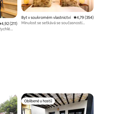
Byt v soukromém vlastnictví
Průměrné hodnocení 4,
4,79 (354)
Minulost se setkává se současností
Průměrné hodnocení 4,92 z 5, 211 hodnocení
4,92 (211)
v pestrém bytě poblíž la SAGRADA
Rychlé
Oblíbené u hostů
Oblíbené u hostů