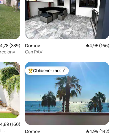
růměrné hodnocení 4,78 z 5, 389 hodnocení
4,78 (389)
Domov
Průměrné hodnocení 4,
4,95 (166)
rcelony
Can PAVI
Oblíbené u hostů
Nejlepší v kategorii Oblíbené u hostů
í
růměrné hodnocení 4,89 z 5, 160 hodnocení
4,89 (160)
I
Domov
Průměrné hodnocení 4,
4,99 (142)