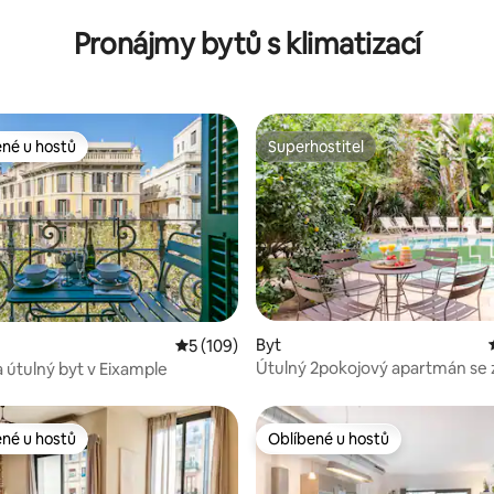
BARCELONY, KLIMATIZACE A W
ZDARMA
Pronájmy bytů s klimatizací
ené u hostů
Superhostitel
 v kategorii Oblíbené u hostů
Superhostitel
Byt
8 z 5, 219 hodnocení
Průměrné hodnocení 5 z 5, 109 hodnocení
5 (109)
Útulný 2pokojový apartmán se
a útulný byt v Eixample
a bazénem
ené u hostů
Oblíbené u hostů
 v kategorii Oblíbené u hostů
Oblíbené u hostů