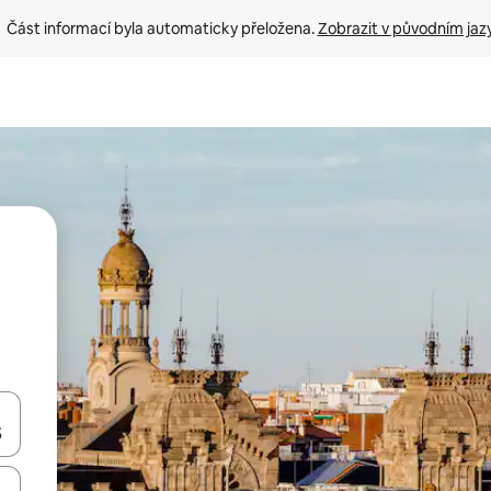
Část informací byla automaticky přeložena. 
Zobrazit v původním jaz
ázet pomocí šipek nahoru a dolů, dotykem nebo přejetím prstem.