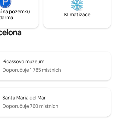
ha je jen
v útulném obývacím prostoru.
arku
S pozdravem tvůj hostitel msinno
í na pozemku
dný
Klimatizace
darma
celona
Picassovo muzeum
Doporučuje 1 785 místních
Santa Maria del Mar
Doporučuje 760 místních