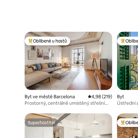
moře.
Oblíbené u hostů
Oblíb
Nejlepší v kategorii Oblíbené u hostů
Nejlepší
Byt ve městě Barcelona
Průměrné hodnocení 4,9
4,98 (219)
Byt
Prostorný, centrálně umístěný střešní
Ústřední 
byt se 2 ložnicemi a 2 koupelnami
Superhostitel
Oblíb
Superhostitel
Nejlepší