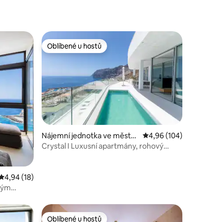
Oblíbené u hostů
Oblíbené u hostů
Nájemní jednotka ve městě
Průměrné hodnocení 4,
4,96 (104)
Santiago del Teide
Crystal I Luxusní apartmány, rohový
apartmán s …
Průměrné hodnocení 4,94 z 5, 18 hodnocení
4,94 (18)
kým
Oblíbené u hostů