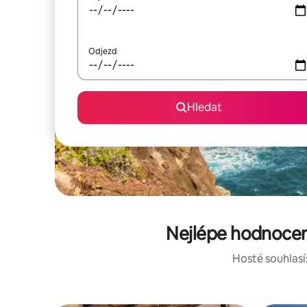
Odjezd
Hledat
Nejlépe hodnocené
Hosté souhlasí: