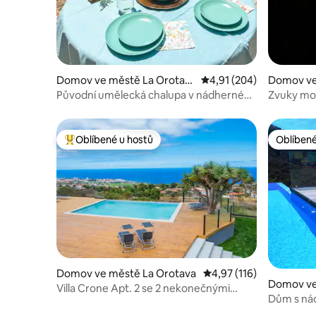
Domov ve městě La Orotav
Průměrné hodnocení 4,9
4,91 (204)
Domov ve
a
s
Původní umělecká chalupa v nádherné
Zvuky moř
přírodě
Oblíbené u hostů
Oblíbené
Nejlepší v kategorii Oblíbené u hostů
Oblíbené
Domov ve městě La Orotava
Průměrné hodnocení 4,
4,97 (116)
Domov ve
Villa Crone Apt. 2 se 2 nekonečnými
Dům s ná
bazény a vířivkou
vyhřívan