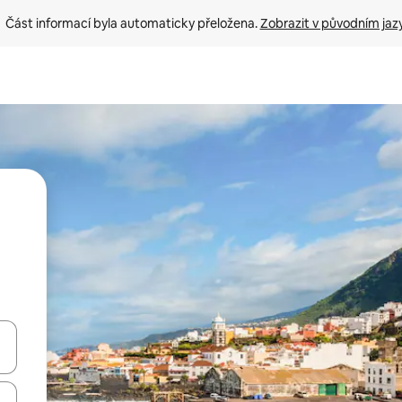
Část informací byla automaticky přeložena. 
Zobrazit v původním jaz
ázet pomocí šipek nahoru a dolů, dotykem nebo přejetím prstem.