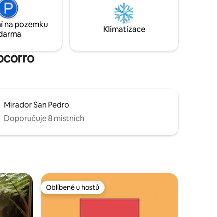
, jak se
jedinečnou kombinaci luxusu, pohodlí a
zervaci.
nádherného výhledu.
í na pozemku
Klimatizace
darma
Socorro
Mirador San Pedro
Doporučuje 8 místních
Oblíbené u hostů
Oblíbené u hostů