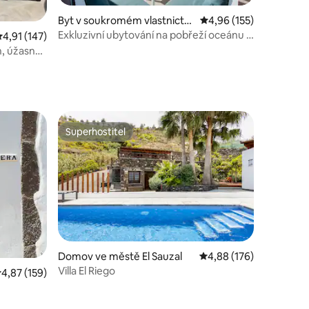
Byt v soukromém vlastnictví
Průměrné hodnocení 4,
4,96 (155)
ve městě Santiago del Teide
Exkluzivní ubytování na pobřeží oceánu –
růměrné hodnocení 4,91 z 5, 147 hodnocení
4,91 (147)
VÝHLED a klid
, úžasná
Superhostitel
Superhostitel
Domov ve městě El Sauzal
Průměrné hodnocení 4,
4,88 (176)
Villa El Riego
růměrné hodnocení 4,87 z 5, 159 hodnocení
4,87 (159)