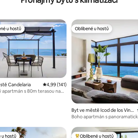
Pronájmy bytů s klimatizací
ené u hostů
Oblíbené u hostů
 v kategorii Oblíbené u hostů
Oblíbené u hostů
93 z 5, 571 hodnocení
stě Candelaria
Průměrné hodnocení 4,99 z 5, 141 hodnocení
4,99 (141)
ý apartmán s 80m terasou nad
Byt ve městě Icod de los Vino
s
Boho apartmán s panoramatic
výhledem na záliv u moře
 u hostů
Oblíbené u hostů