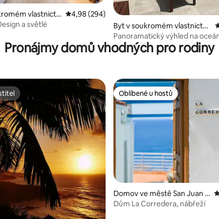
kromém vlastnictví
Průměrné hodnocení 4,98 z 5, 294 hodnocení
4,98 (294)
Santa Cruz de Ten
Design a světlé
Byt v soukromém vlastnictví
P
ve městě Puerto de la Cruz
Panoramatický výhled na oceán
Pronájmy domů vhodných pro rodiny
terasa
titel
Oblíbené u hostů
titel
Oblíbené u hostů
Domov ve městě San Juan d
P
e la Rambla
Dům La Corredera, nábřeží