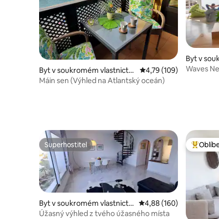
Byt v sou
ve městě
Waves Nes
Byt v soukromém vlastnictví
Průměrné hodnocení 4,
4,79 (109)
ve městě Puerto de la Cruz
Máin sen (Výhled na Atlantský oceán)
Superhostitel
Oblíb
Superhostitel
Nejlepší
Byt v soukromém vlastnictví
Průměrné hodnocení 4,8
4,88 (160)
ve městě Puerto de la Cruz
Úžasný výhled z tvého úžasného místa