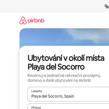
Přeskočit
na
obsah
Ubytování v okolí místa
Playa del Socorro
Rezervuj si jedinečné rekreační pronájmy,
domovy a další ubytování na Airbnb
Lokalita
Až budou výsledky k dispozici, můžeš si je proch
Příjezd