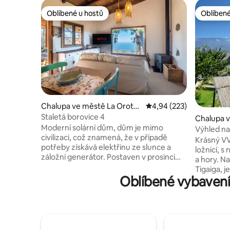
Oblíbené u hostů
Oblíbené
Oblíbené u hostů
Oblíbené
Chalupa ve městě La Orotav
Průměrné hodnocení 4,9
4,94 (223)
a
Staletá borovice 4
Chalupa v
Moderní solární dům, dům je mimo
o, Los Rea
Výhled na
civilizaci, což znamená, že v případě
El Verode
Krásný VV
potřeby získává elektřinu ze slunce a
ložnicí, 
záložní generátor. Postaven v prosinci
a hory. Nachází se v přírodním parku
2019 máme 2 částečně samostatně
Tigaiga, j
stojící domy těsně před národním
Oblíbené vybavení 
můžete od
parkem Teide. Domov má plně
poznávání
vybavenou kuchyň a obývací pokoj se
0.4.0, pláž
všemi možnými potřebami, plynovým
farmě jso
sporákem, moderními spotřebiči a
zelenina. Na usedlosti La Espiral se
pračkou v technické místnosti. Vlastní
nachází je