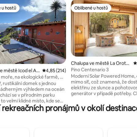
 u hostů
Oblíbené u hostů
 u hostů
Oblíbené u hostů
4 z 5, 223 hodnocení
Chalupa ve městě La Orotav
P
a
Pino Centenario 3
e městě Icod el Alt
Průměrné hodnocení 4,85 z 5, 214 hodnocení
4,85 (214)
Moderní Solar Powered Home, 
lejos
 moře, na ekologické farmě, VV
mimo síť, což znamená, že dos
, rustikální domek s jednou
elektřinu ze slunce a pohotovo
s nádherným výhledem na oceán
generátor v případě potřeby. C
v dubnu 2021 zrekonstruována
e to velmi klidné místo, kde se
před Národním parkem Teide.
rekreačních pronájmů v okolí destinac
pojit, dobře umístěné pro
má plně kuchaři otevřenou kuc
 severu Tenerife. Vedle trasy
obývací pokoj se vším, co by m
 Socorro na Pico del Teide. Na
potřebovat, plynový sporák a 
u ovocné stromy a ekologická
spotřebiče. Koupelna s plně f
umyvadlem, sprchovým koute
ště dva další domky, VV Sofia a