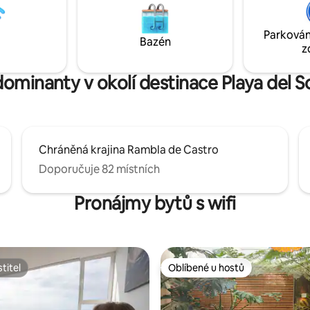
Přečti si prosím informace o tom
 s veškerým komfortem, jako
sem dostat a ubytovat se po re
ště, wifi, chytrá televize, Netflix
Parkován
Bazén
z
dominanty v okolí destinace Playa del 
Chráněná krajina Rambla de Castro
Doporučuje 82 místních
Pronájmy bytů s wifi
titel
Oblíbené u hostů
titel
Oblíbené u hostů