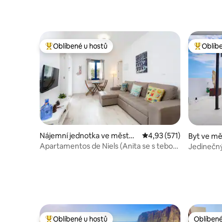
Oblíbené u hostů
Oblíb
Nejlepší v kategorii Oblíbené u hostů
Nejlepší
Nájemní jednotka ve městě
Průměrné hodnocení 4,
4,93 (571)
Byt ve mě
Puerto de la Cruz
Apartamentos de Niels (Anita se s tebou
Jedinečn
setká)
mořem
Oblíbené u hostů
Oblíbené