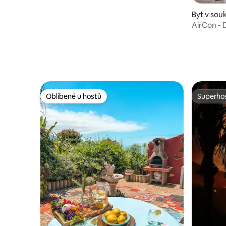
Byt v sou
ve městě 
AirCon - 
erife
Oblíbené u hostů
Superhos
Oblíbené u hostů
Superhos