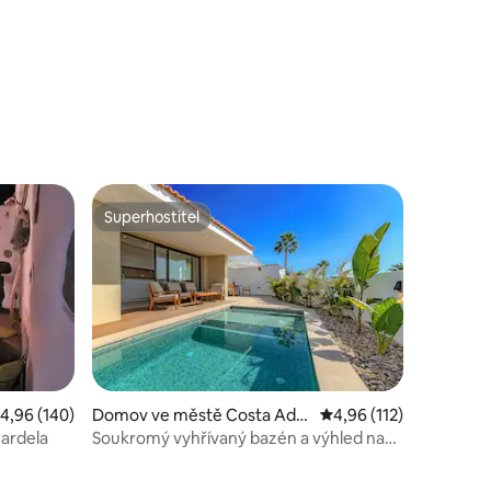
Superhostitel
Superhostitel
růměrné hodnocení 4,96 z 5, 140 hodnocení
4,96 (140)
Domov ve městě Costa Adej
Průměrné hodnocení 4,
4,96 (112)
e
ardela
Soukromý vyhřívaný bazén a výhled na
moře