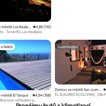
1 z 5, 204 hodnocení
 městě Los Realejo
Průměrné hodnocení 4,86 z 5, 110 hodnocení
4,86 (110)
e - Tenerife, Los Realejos
 u hostů
Superhostitel
 u hostů
Superhostitel
Domov ve městě San Juan d
P
97 z 5, 116 hodnocení
e la Rambla
EL SUSURRO ECOLIVING_Villa P
 městě El Tanque
Průměrné hodnocení 4,94 z 5, 158 hodnocení
4,94 (158)
dherným výhledem a
ým bazénem