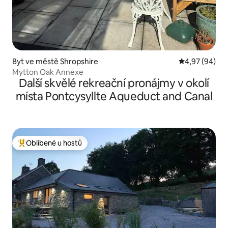
Byt ve městě Shropshire
Průměrné hodn
4,97 (94)
Mytton Oak Annexe
Další skvělé rekreační pronájmy v okolí
místa Pontcysyllte Aqueduct and Canal
Oblíbené u hostů
Nejlepší v kategorii Oblíbené u hostů