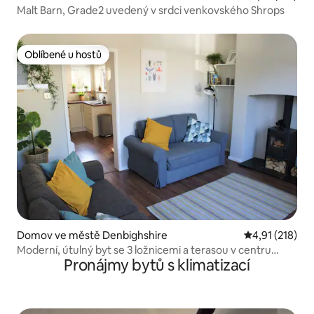
Malt Barn, Grade2 uvedený v srdci venkovského Shrops
Oblíbené u hostů
Oblíbené u hostů
Domov ve městě Denbighshire
Průměrné hodn
4,91 (218)
Moderní, útulný byt se 3 ložnicemi a terasou v centru
Pronájmy bytů s klimatizací
města