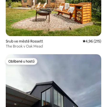
Srub ve městě Rossett
Průměrné hodn
4,96 (215)
The Brook v Oak Mead
Oblíbené u hostů
Oblíbené u hostů