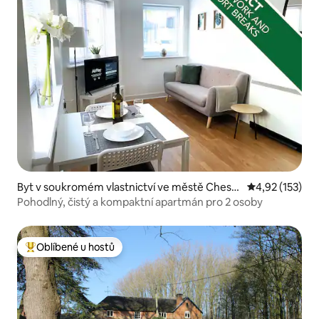
Byt v soukromém vlastnictví ve městě Chest
Průměrné hodn
4,92 (153)
er
Pohodlný, čistý a kompaktní apartmán pro 2 osoby
Oblíbené u hostů
Nejlepší v kategorii Oblíbené u hostů