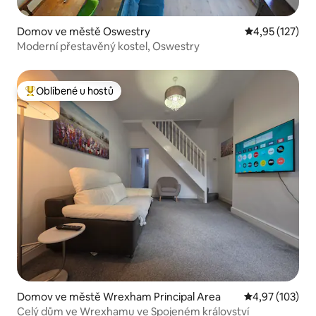
Domov ve městě Oswestry
Průměrné hodn
4,95 (127)
Moderní přestavěný kostel, Oswestry
Oblíbené u hostů
Nejlepší v kategorii Oblíbené u hostů
Domov ve městě Wrexham Principal Area
Průměrné hodn
4,97 (103)
Celý dům ve Wrexhamu ve Spojeném království