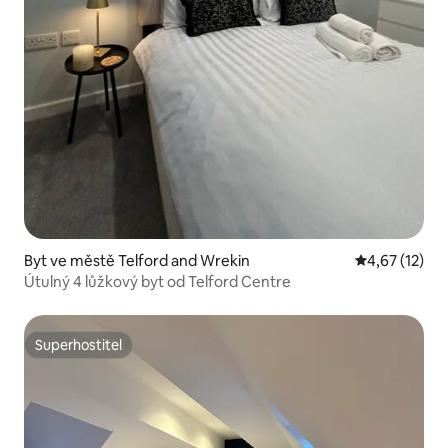
Byt ve městě Telford and Wrekin
Průměrné hod
4,67 (12)
Útulný 4 lůžkový byt od Telford Centre
Superhostitel
Superhostitel