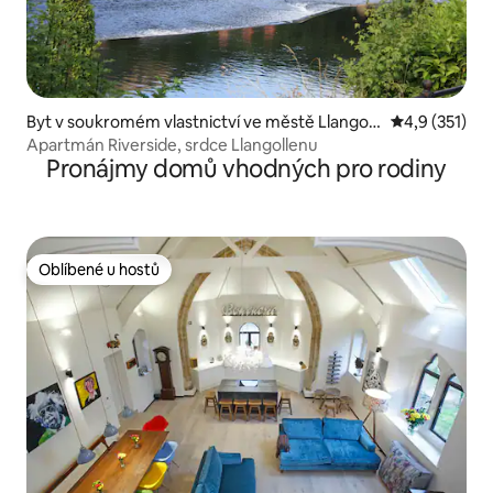
Byt v soukromém vlastnictví ve městě Llangoll
Průměrné hod
4,9 (351)
en
Apartmán Riverside, srdce Llangollenu
Pronájmy domů vhodných pro rodiny
Oblíbené u hostů
Oblíbené u hostů