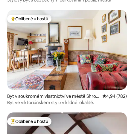
Oblíbené u hostů
Nejlepší v kategorii Oblíbené u hostů
Byt v soukromém vlastnictví ve městě Shrop
Průměrné hodno
4,94 (782)
shire
Byt ve viktoriánském stylu v klidné lokalitě.
Oblíbené u hostů
Nejlepší v kategorii Oblíbené u hostů