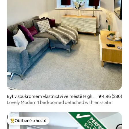
Byt v soukromém vlastnictví ve městě Highe
Průměrné hodno
4,96 (280)
r Kinnerton
Lovely Modern 1 bedroomed detached with en-suite
Oblíbené u hostů
Nejlepší v kategorii Oblíbené u hostů