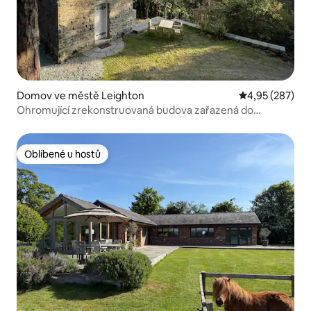
Domov ve městě Leighton
Průměrné hodno
4,95 (287)
Ohromující zrekonstruovaná budova zařazená do
seznamu II. třídy
Oblíbené u hostů
Oblíbené u hostů