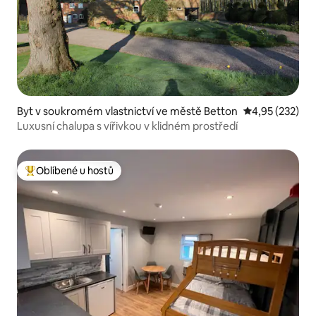
Byt v soukromém vlastnictví ve městě Betton
Průměrné hodn
4,95 (232)
Luxusní chalupa s vířivkou v klidném prostředí
Oblíbené u hostů
Nejlepší v kategorii Oblíbené u hostů