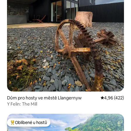
Dům pro hosty ve městě Llangernyw
Průměrné hodn
4,96 (422)
Y Felin: The Mill
Oblíbené u hostů
Nejlepší v kategorii Oblíbené u hostů