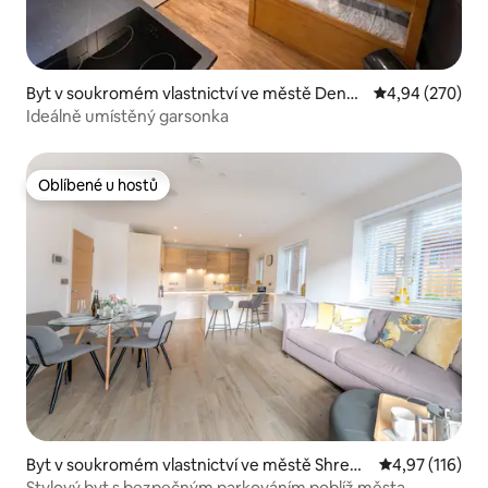
Byt v soukromém vlastnictví ve městě Denbi
Průměrné hodno
4,94 (270)
ghshire
Ideálně umístěný garsonka
Oblíbené u hostů
Oblíbené u hostů
Byt v soukromém vlastnictví ve městě Shrews
Průměrné hodn
4,97 (116)
bury
Stylový byt s bezpečným parkováním poblíž města