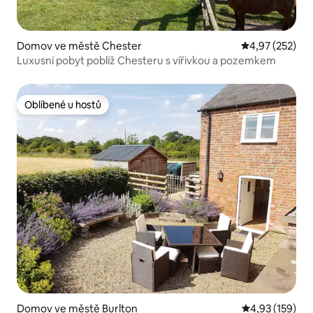
Domov ve městě Chester
Průměrné hodn
4,97 (252)
Luxusní pobyt poblíž Chesteru s vířivkou a pozemkem
Oblíbené u hostů
Oblíbené u hostů
Domov ve městě Burlton
Průměrné hodn
4,93 (159)