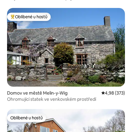
Oblíbené u hostů
Nejlepší v kategorii Oblíbené u hostů
Domov ve městě Melin-y-Wig
Průměrné hodno
4,98 (373)
Ohromující statek ve venkovském prostředí
Oblíbené u hostů
Oblíbené u hostů