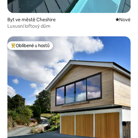
Byt ve městě Cheshire
Nové ubyt
Nové
Luxusní loftový dům
Oblíbené u hostů
Nejlepší v kategorii Oblíbené u hostů