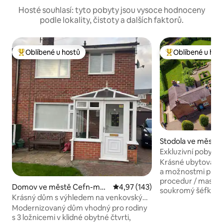
Hosté souhlasí: tyto pobyty jsou vysoce hodnoceny
podle lokality, čistoty a dalších faktorů.
Oblíbené u hostů
Oblíbené u hos
Nejlepší v kategorii Oblíbené u hostů
Nejlepší v kategor
Stodola ve městě 
West a Chester
Exkluzivní pobyt ve stod
péče a šéfkuchař 
Krásné ubytování v
a možnostmi pro ~ lázeňských
procedur / masáží 
Domov ve městě Cefn-ma
Průměrné hodnocení 4,97 z 5, 
4,97 (143)
soukromý šéfkuchař
wr
Krásný dům s výhledem na venkovský
zumba Ideální pro 
park
Modernizovaný dům vhodný pro rodiny
v areálu historick
s 3 ložnicemi v klidné obytné čtvrti,
Near to Oulton Park