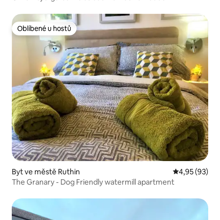
Oblíbené u hostů
Oblíbené u hostů
Byt ve městě Ruthin
Průměrné hod
4,95 (93)
The Granary - Dog Friendly watermill apartment