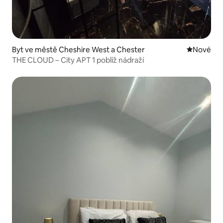
Byt ve městě Cheshire West a Chester
Nové ubyt
Nové
THE CLOUD – City APT 1 poblíž nádraží