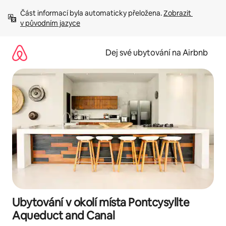
Přeskočit
Část informací byla automaticky přeložena. 
Zobrazit 
na
v původním jazyce
obsah
Dej své ubytování na Airbnb
Ubytování v okolí místa Pontcysyllte
Aqueduct and Canal