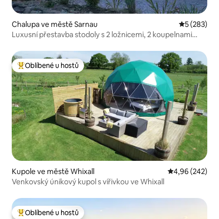
Chalupa ve městě Sarnau
Průměrné ho
5 (283)
Luxusní přestavba stodoly s 2 ložnicemi, 2 koupelnami
a vířivkou
Oblíbené u hostů
Nejlepší v kategorii Oblíbené u hostů
Kupole ve městě Whixall
Průměrné hodno
4,96 (242)
Venkovský únikový kupol s vířivkou ve Whixall
Oblíbené u hostů
Nejlepší v kategorii Oblíbené u hostů