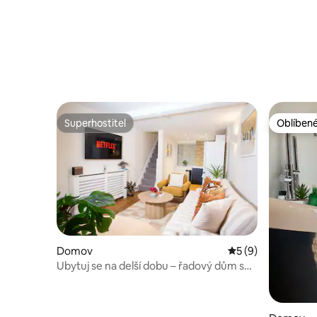
Superhostitel
Oblíbené
Superhostitel
Oblíbené
Domov
Průměrné hodnocen
5 (9)
Ubytuj se na delší dobu – řadový dům se
3 ložnicemi v Northern Quarter