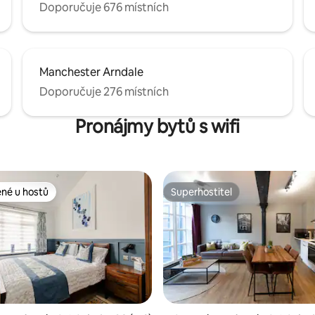
Doporučuje 676 místních
Manchester Arndale
Doporučuje 276 místních
Pronájmy bytů s wifi
ené u hostů
Superhostitel
 v kategorii Oblíbené u hostů
Superhostitel