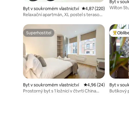
Byt v sou
Wilton Stu
Byt v soukromém vlastnictví
Průměrné hodnocení 4,8
4,87 (220)
Relaxační apartmán, XL postel s terasou
a parkováním
Superhostitel
Oblíb
Superhostitel
Nejlepší
Byt v soukromém vlastnictví
Průměrné hodnocení 4,
4,96 (24)
Byt v sou
ví
Prostorný byt s 1 ložnicí v čtvrti China
Butikový 
Town v Manchesteru
Manchest