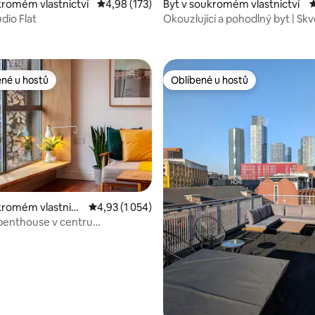
kromém vlastnictví
Průměrné hodnocení 4,98 z 5, 173 hodnocení
4,98 (173)
Byt v soukromém vlastnictví
P
dio Flat
Okouzlující a pohodlný byt | Skv
7 z 5, 220 hodnocení
lokalita!
ené u hostů
Oblíbené u hostů
 v kategorii Oblíbené u hostů
Oblíbené u hostů
96 z 5, 24 hodnocení
kromém vlastnict
Průměrné hodnocení 4,93 z 5, 1 054 hodnocení
4,93 (1 054)
penthouse v centru
eru