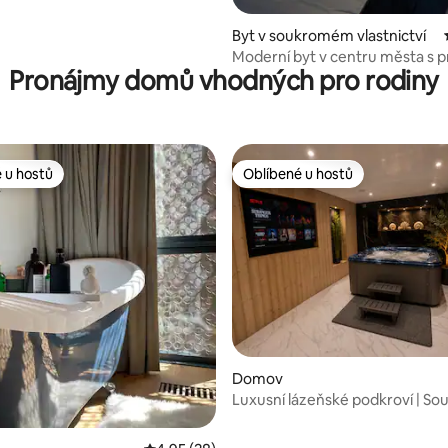
Byt v soukromém vlastnictví
Moderní byt v centru města s 
Pronájmy domů vhodných pro rodiny
terasou
 u hostů
Oblíbené u hostů
 u hostů
Oblíbené u hostů
í 5 z 5, 9 hodnocení
Domov
Luxusní lázeňské podkroví | S
vířivka a sauna uvnitř