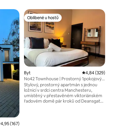
Byt
Oblíbené u hostů
Oblíben
Oblíbené u hostů
Oblíben
Native Ma
Piccadilly
– Apartm
lůžek 2 -
71x79in) - Plně vybavená kuchyně
(nádobí, 
mikrovlnn
Kávovar na kapsl
v jednotce. – Jídelní stůl, pohovk
a chytrá tele
vysokorychlos
Byt
Průměrné hodnocení 4,
4,84 (329)
koupelna 
No42 Townhouse | Prostorný 1pokojový
toaletními
apartmán | Centrum Manchesteru
Stylový, prostorný apartmán s jednou
apartmán 
ložnicí v srdci centra Manchesteru,
ubytování
umístěný v přestavěném viktoriánském
řadovém domě pár kroků od Deansgate.
Užij si historický charakter s moderním
komfortem, včetně velkého obývacího
pokoje, plně vybavené kuchyně,
pohodlné tiché ložnice v zadní části,
růměrné hodnocení 4,95 z 5, 167 hodnocení
4,95 (167)