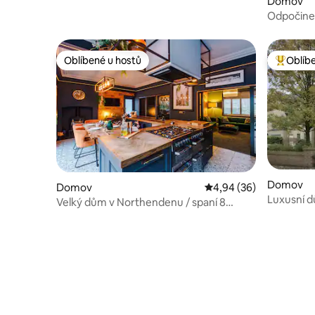
Domov
Odpočinek 
Soukromé 
Oblíbené u hostů
Oblíb
Oblíbené u hostů
Nejlepší
Domov
Domov
Průměrné hodnocení 4,
4,94 (36)
Luxusní d
Velký dům v Northendenu / spaní 8
města | P
„Městská oáza“