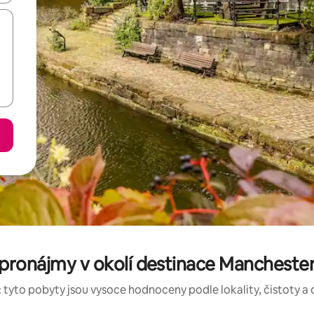
 pronájmy v okolí destinace Mancheste
 tyto pobyty jsou vysoce hodnoceny podle lokality, čistoty a 