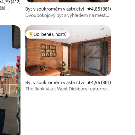
růměrné hodnocení 4,79 z 5, 412 hodnocení
4,79 (412)
ělá
Byt v soukromém vlastnictví
Průměrné hodnocení 4,
4,85 (361)
Dvoupokojový byt s výhledem na město
v srdci Manchesteru.
Oblíbené u hostů
Nejlepší v kategorii Oblíbené u hostů
Byt v soukromém vlastnictví
Průměrné hodnocení 4,
4,95 (361)
The Bank Vault West Didsbury featureed
in the Press