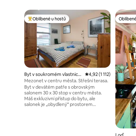
Oblíbené u hostů
Oblíbené
Nejlepší v kategorii Oblíbené u hostů
Oblíbené
Byt v soukromém vlastnictv
Průměrné hodnocení 4,92
4,92 (1 112)
í
Mezonet v centru města. Střešní terasa.
Byt v devátém patře s obrovským
salonem 30 x 30 stop v centru města.
Máš exkluzivní přístup do bytu, ale
salonek je „obydlený“ prostorem
majitele, takže očekávej knihy atd.
Mikrovlnná trouba, ale bez použití
sporáku kvůli předchozím incidentům
(poptávka po pojištění) Ložnice s
manželskou postelí a přístupem do
Loď