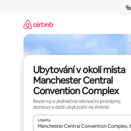
Přeskočit
na
obsah
Ubytování v okolí místa
Manchester Central
Convention Complex
Rezervuj si jedinečné rekreační pronájmy,
domovy a další ubytování na Airbnb
Lokalita
Až budou výsledky k dispozici, můžeš si je proch