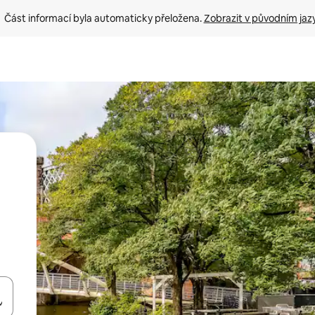
Část informací byla automaticky přeložena. 
Zobrazit v původním jaz
ázet pomocí šipek nahoru a dolů, dotykem nebo přejetím prstem.