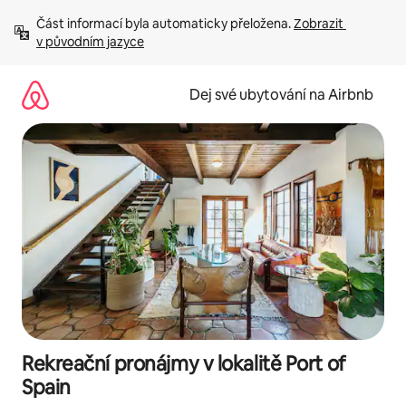
Přeskočit
Část informací byla automaticky přeložena. 
Zobrazit 
na
v původním jazyce
obsah
Dej své ubytování na Airbnb
Rekreační pronájmy v lokalitě Port of
Spain