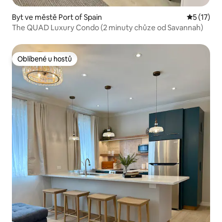
Byt ve městě Port of Spain
Průměrné 
5 (17)
The QUAD Luxury Condo (2 minuty chůze od Savannah)
Oblíbené u hostů
Oblíbené u hostů