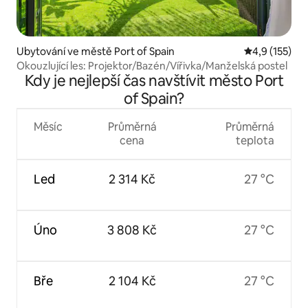
Ubytování ve městě Port of Spain
Průměrné hod
4,9 (155)
Okouzlující les: Projektor/Bazén/Vířivka/Manželská postel
Kdy je nejlepší čas navštívit město Port
of Spain?
Měsíc
Průměrná
Průměrná
cena
teplota
Led
2 314 Kč
27 °C
Úno
3 808 Kč
27 °C
Bře
2 104 Kč
27 °C