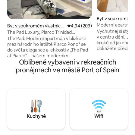
Byt v soukromém v
ve městě Port of 
Moderní apartmán 
Byt v soukromém vlastnictv
Průměrné hodnocení 4,94 z 5, 2
4,94 (209)
Vychutnej si stylo
í ve městě Piarco
The Pad Luxury, Piarco Trinidad
v centru dění. Jed
(s bazénem)
The Pad: Moderní apartmán v blízkosti
kroků od jakéhokol
mezinárodního letiště Piarco Ponoř se
dokážete představit. Nejl
do světa elegance a lehkosti v „The Pad
restaurace, které 
at Piarco“ – našem moderním
bankovnictví, sup
Oblíbené vybavení v rekreačních
apartmánu se 2 ložnicemi, který se
rekreace, nemocni
nachází v bezpečné uzavřené komunitě.
pronájmech ve městě Port of Spain
Lepší nebo bezpečn
Nachází se jen kousek od mezinárodního
nemůžete přát. Id
letiště Piarco. Tento rafinovaný ráj je
Trinidadu nebo pro
vytvořen pro ty, kteří mají oko pro luxus.
jednotka si klade z
Ochlaď se v bazénu nebo si odpočiň
vaše potřeby, aby
v luxusních interiérech. The Pad at
služební cesta byl
Piarco se nachází v těsné blízkosti
jednotce se budete
24hodinových čerpacích stanic,
uvolněně.
obchodů s potravinami a rušných
Kuchyně
Wifi
nákupních center.