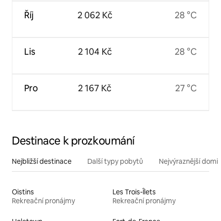
Říj
2 062 Kč
28 °C
Lis
2 104 Kč
28 °C
Pro
2 167 Kč
27 °C
Destinace k prozkoumání
Nejbližší destinace
Další typy pobytů
Nejvýraznější domin
Oistins
Les Trois-Îlets
Rekreační pronájmy
Rekreační pronájmy