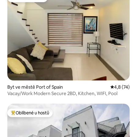
Oblíbené u hostů
Byt ve městě Port of Spain
Průměrné ho
4,8 (74)
Vacay/Work Modern Secure 2BD, Kitchen, WIFI, Pool
Oblíbené u hostů
Nejlepší v kategorii Oblíbené u hostů