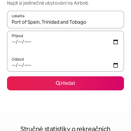
Najdi si jedinečné ubytování na Airbnb
Lokalita
Až budou výsledky k dispozici, můžeš si je procházet pomocí š
Příjezd
Odjezd
Hledat
Stručné statistiky o rekreačních