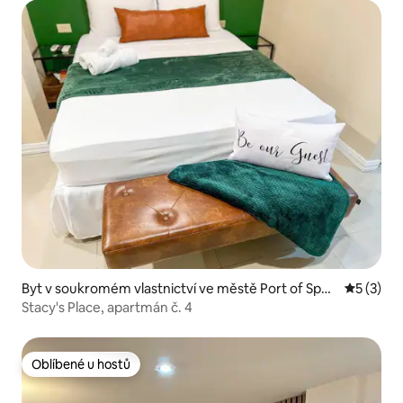
Byt v soukromém vlastnictví ve městě Port of Spai
Průměrné
5 (3)
n
Stacy's Place, apartmán č. 4
Oblíbené u hostů
Oblíbené u hostů