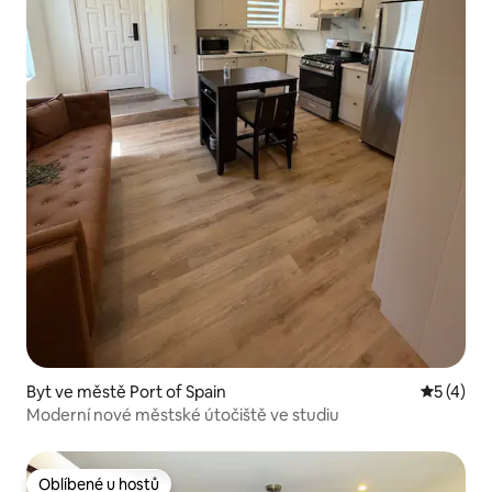
Byt ve městě Port of Spain
Průměrné
5 (4)
Moderní nové městské útočiště ve studiu
Oblíbené u hostů