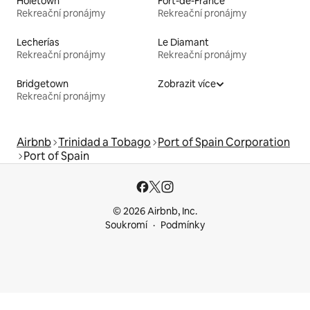
Holetown
Fort-de-France
Rekreační pronájmy
Rekreační pronájmy
Lecherías
Le Diamant
Rekreační pronájmy
Rekreační pronájmy
Bridgetown
Zobrazit více
Rekreační pronájmy
Airbnb
Trinidad a Tobago
Port of Spain Corporation
Port of Spain
© 2026 Airbnb, Inc.
Soukromí
Podmínky