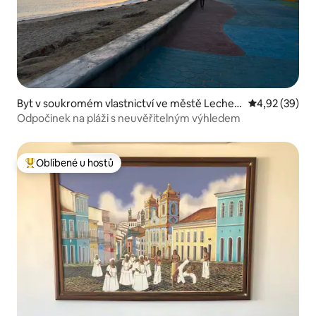
Byt v soukromém vlastnictví ve městě Lecheri
Průměrné hod
4,92 (39)
a
Odpočinek na pláži s neuvěřitelným výhledem
Oblíbené u hostů
Nejlepší v kategorii Oblíbené u hostů