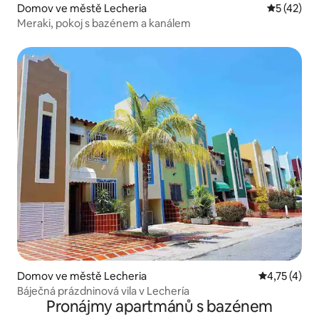
Domov ve městě Lecheria
Průměrné 
5 (42)
Meraki, pokoj s bazénem a kanálem
Domov ve městě Lecheria
Průměrné ho
4,75 (4)
Báječná prázdninová vila v Lechería
Pronájmy apartmánů s bazénem