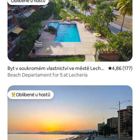
Oblíbené u hostů
Oblíbené u hostů
Byt v soukromém vlastnictví ve městě Lecher
Průměrné hodn
4,86 (177)
ia
Beach Departament for 5 at Lecheria
Oblíbené u hostů
Nejlepší v kategorii Oblíbené u hostů