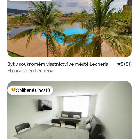
Byt v soukromém vlastnictví ve městě Lecheria
Průměrné 
5 (51)
El paraíso en Lechería
Oblíbené u hostů
Nejlepší v kategorii Oblíbené u hostů