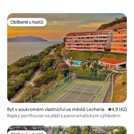
Oblíbené u hostů
Oblíbené u hostů
Byt v soukromém vlastnictví ve městě Lecheria
Průměrné ho
4,9 (42)
Rajský penthouse na pláži s panoramatickým výhledem