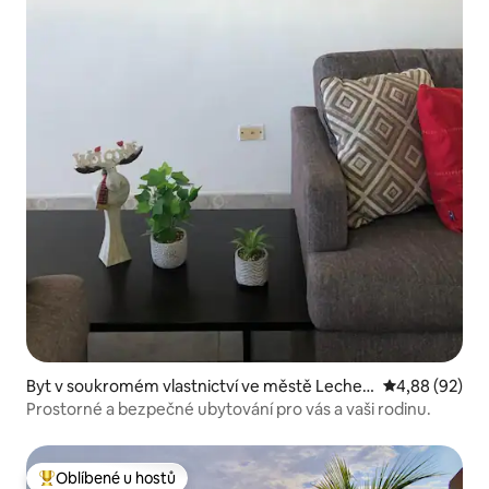
Byt v soukromém vlastnictví ve městě Lecheri
Průměrné hodn
4,88 (92)
a
Prostorné a bezpečné ubytování pro vás a vaši rodinu.
Oblíbené u hostů
Nejlepší v kategorii Oblíbené u hostů