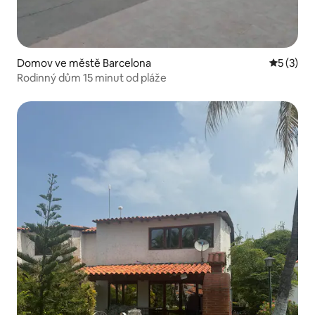
Domov ve městě Barcelona
Průměrné
5 (3)
Rodinný dům 15 minut od pláže