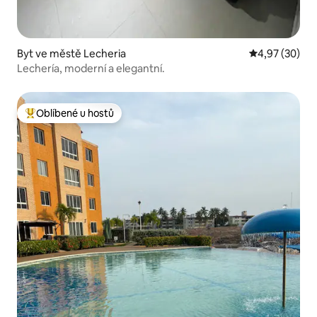
Byt ve městě Lecheria
Průměrné hod
4,97 (30)
Lechería, moderní a elegantní.
Oblíbené u hostů
Nejlepší v kategorii Oblíbené u hostů