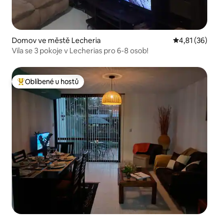
Domov ve městě Lecheria
Průměrné hod
4,81 (36)
Vila se 3 pokoje v Lecherias pro 6-8 osob!
Oblíbené u hostů
Nejlepší v kategorii Oblíbené u hostů