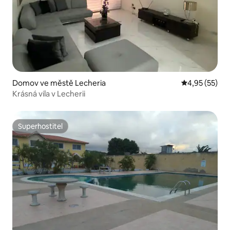
Domov ve městě Lecheria
Průměrné hod
4,95 (55)
Krásná vila v Lecherii
Superhostitel
Superhostitel