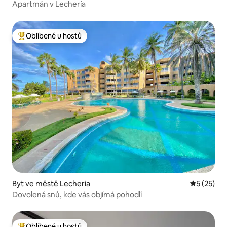
Apartmán v Lechería
Oblíbené u hostů
Nejlepší v kategorii Oblíbené u hostů
Byt ve městě Lecheria
Průměrné 
5 (25)
Dovolená snů, kde vás objímá pohodlí
Oblíbené u hostů