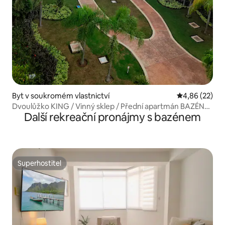
Byt v soukromém vlastnictví
Průměrné hod
4,86 (22)
Dvoulůžko KING / Vinný sklep / Přední apartmán BAZÉN
Další rekreační pronájmy s bazénem
do oceánu
Superhostitel
Superhostitel