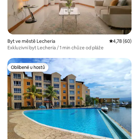
Byt ve městě Lecheria
Průměrné hod
4,78 (60)
Exkluzivní byt Lechería / 1 min chůze od pláže
Oblíbené u hostů
Oblíbené u hostů