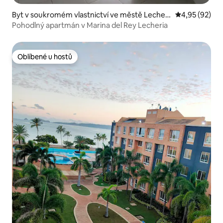
Byt v soukromém vlastnictví ve městě Lecheri
Průměrné hod
4,95 (92)
a
Pohodlný apartmán v Marina del Rey Lecheria
Oblíbené u hostů
Oblíbené u hostů