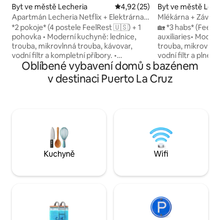
Byt ve městě Lecheria
Průměrné hodnocení 4,92 z 5,
4,92 (25)
Byt ve městě Lech
Apartmán Lecheria Netflix + Elektrárna +
Mlékárna + Závod +
Terasa
Nádraží - Luxusní 
*2 pokoje* (4 postele FeelRest 🇺🇸) + 1
🏡 *3 habs* (FeelR
pohovka • Moderní kuchyně: lednice,
auxiliaries• Moder
trouba, mikrovlnná trouba, kávovar,
trouba, mikrovlnná
vodní filtr a kompletní příbory. •
vodní filtr a plné 
Oblíbené vybavení domů s bazénem
Kompletní technologie - Elektrická síť
technologie - Elek
220 V - Inteligentní vodní systém (vlastní
⚡ - Chytrý vodní systém (vlastní záloha)
v destinaci Puerto La Cruz
záloha) 💧 - Pračka/sušička • Inteligentní
💧 - Pračka/sušička • Chytré kohoutky •
vodovodní baterie • Sprcha s teplotní
Tepelně ovládaná sprcha
regulací 🚿 - Detekce kouře/plynu •
kouře/plynu • Digi
Digitální zámek 🔒 • Optické vlákno 100
vlákno 100 MB 🚀 📍 Vynikající lokalita:
MB 🚀 📍 Výjimečná poloha: Bazén 🏊♂️ +
Bazén 🏊♂️+ molo 
molo do národního parku ⛵ •
Porcelánové byty •
Porcelánové podlahy • *5hvězdičkový
zážitek
Kuchyně
Wifi