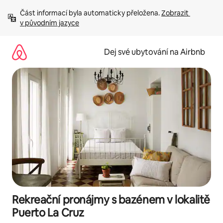
Přeskočit
Část informací byla automaticky přeložena. 
Zobrazit 
na
v původním jazyce
obsah
Dej své ubytování na Airbnb
Rekreační pronájmy s bazénem v lokalitě
Puerto La Cruz