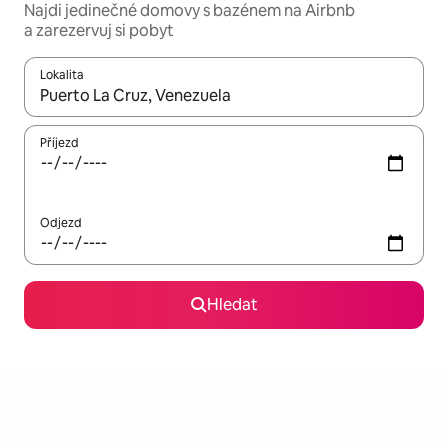
Najdi jedinečné domovy s bazénem na Airbnb
a zarezervuj si pobyt
Lokalita
Až budou výsledky k dispozici, můžeš si je procházet pomocí š
Příjezd
Odjezd
Hledat