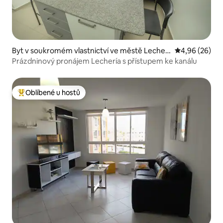
Byt v soukromém vlastnictví ve městě Lecheri
Průměrné hodn
4,96 (26)
a
Prázdninový pronájem Lechería s přístupem ke kanálu
Oblíbené u hostů
Nejlepší v kategorii Oblíbené u hostů