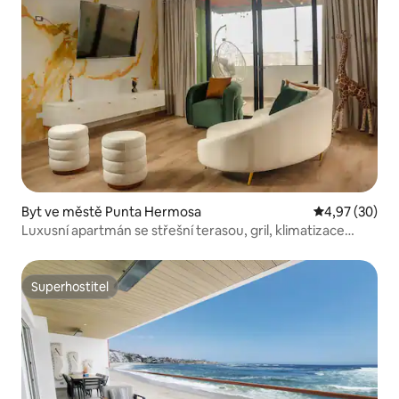
Byt ve městě Punta Hermosa
Průměrné hod
4,97 (30)
Luxusní apartmán se střešní terasou, gril, klimatizace
a pláž v okolí
Superhostitel
Superhostitel