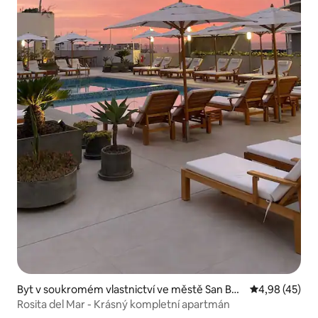
Byt v soukromém vlastnictví ve městě San Bar
Průměrné hod
4,98 (45)
tolo
Rosita del Mar - Krásný kompletní apartmán