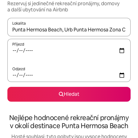
Rezervuj si jedinečné rekreační pronájmy, domovy
a další ubytování na Airbnb
Lokalita
Až budou výsledky k dispozici, můžeš si je procházet pomocí š
Příjezd
Odjezd
Hledat
Nejlépe hodnocené rekreační pronájmy
v okolí destinace Punta Hermosa Beach
Hosté souhlasí: tyto pobyty jsou vysoce hodnoceny