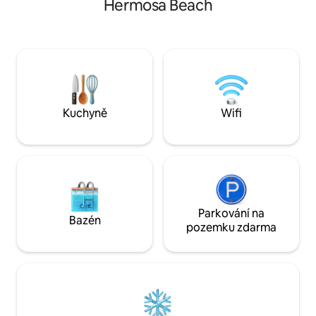
Hermosa Beach
koupelnou a toaletou pro hosty,
a terma Ložnice s manželskou postelí
kuchyně integrovaná do obývacího
velikosti Queen Ša
pokoje a jídelny s výhledem na moře,
Neomezený intern
které jsou propojeny s terasou s grilem a
❄️a ventilátor Re
bazénem. Vysokorychlostní wifi. TV.
Stolní hry a zábavné čtení
Hlavní pokoj s klimatizací.
zdarma 🍻 RUČNÍK
a CHLADICÍ BOX n
reproduktor 🔊
Kuchyně
Wifi
Parkování na
Bazén
pozemku zdarma