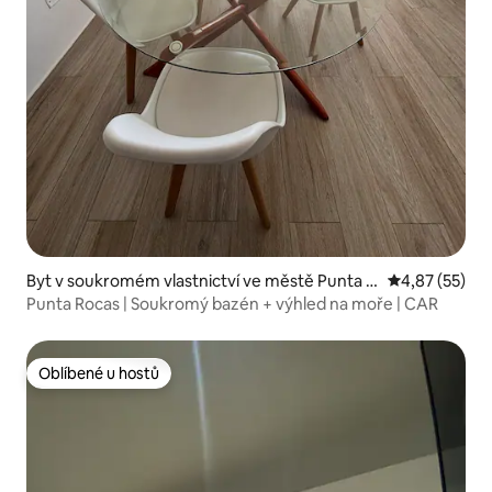
Byt v soukromém vlastnictví ve městě Punta N
Průměrné hod
4,87 (55)
egra
Punta Rocas | Soukromý bazén + výhled na moře | CAR
Oblíbené u hostů
Oblíbené u hostů