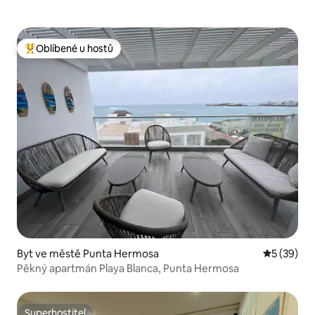
Oblíbené u hostů
Nejlepší v kategorii Oblíbené u hostů
Byt ve městě Punta Hermosa
Průměrné 
5 (39)
Pěkný apartmán Playa Blanca, Punta Hermosa
Superhostitel