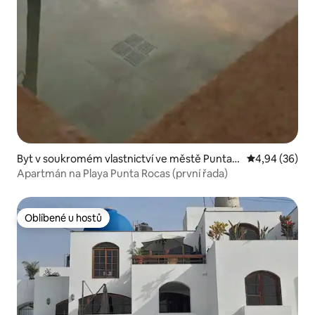
Byt v soukromém vlastnictví ve městě Punta
Průměrné hodn
4,94 (36)
Negra
Apartmán na Playa Punta Rocas (první řada)
Oblíbené u hostů
Oblíbené u hostů