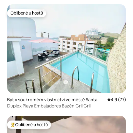
Oblíbené u hostů
Oblíbené u hostů
Byt v soukromém vlastnictví ve městě Santa Ma
Průměrné ho
4,9 (77)
ria del Mar
Duplex Playa Embajadores Bazén Gril Gril
Oblíbené u hostů
Nejlepší v kategorii Oblíbené u hostů