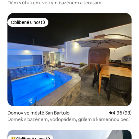
Dům s útulkem, velkým bazénem a terasami
Oblíbené u hostů
Oblíbené u hostů
Domov ve městě San Bartolo
Průměrné hodn
4,96 (93)
Domek s bazénem, vodopádem, grilem a kamennou pecí
Oblíbené u hostů