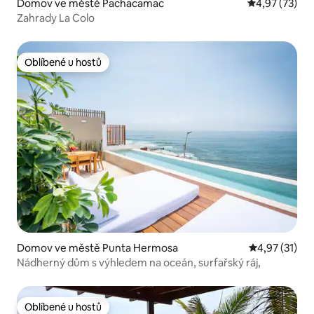
Domov ve městě Pachacamac
Průměrné hod
4,97 (73)
Zahrady La Colo
Oblíbené u hostů
Oblíbené u hostů
Domov ve městě Punta Hermosa
Průměrné hod
4,97 (31)
Nádherný dům s výhledem na oceán, surfařský ráj,
Oblíbené u hostů
Oblíbené u hostů