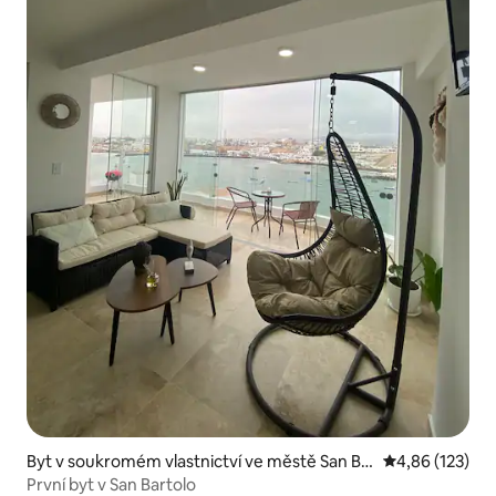
Byt v soukromém vlastnictví ve městě San Ba
Průměrné hodn
4,86 (123)
rtolo
První byt v San Bartolo