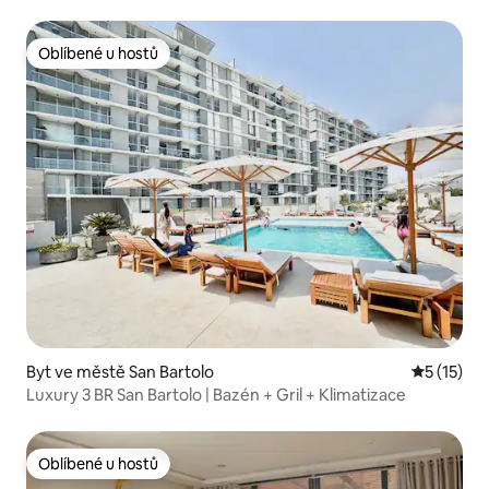
Oblíbené u hostů
Oblíbené u hostů
Byt ve městě San Bartolo
Průměrné 
5 (15)
Luxury 3 BR San Bartolo | Bazén + Gril + Klimatizace
Oblíbené u hostů
Oblíbené u hostů