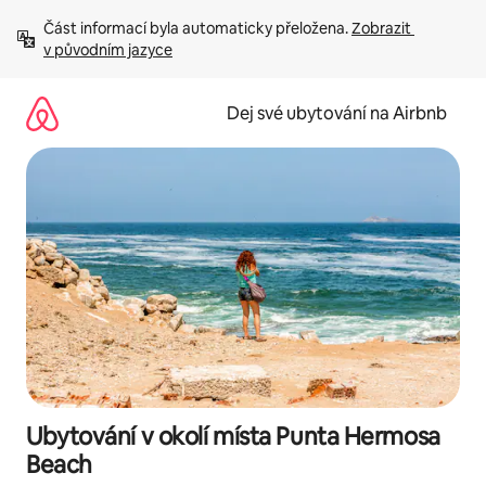
Přeskočit
Část informací byla automaticky přeložena. 
Zobrazit 
na
v původním jazyce
obsah
Dej své ubytování na Airbnb
Ubytování v okolí místa Punta Hermosa
Beach