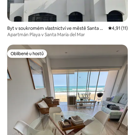
Byt v soukromém vlastnictví ve městě Santa M
Průměrné hod
4,91 (11)
aria del Mar
Apartmán Playa v Santa María del Mar
Oblíbené u hostů
Oblíbené u hostů