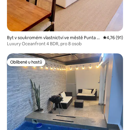
Byt v soukromém vlastnictví ve městě Punta H
Průměrné hod
4,76 (91)
ermosa
Luxury Oceanfront 4 BDR, pro 8 osob
Oblíbené u hostů
Oblíbené u hostů