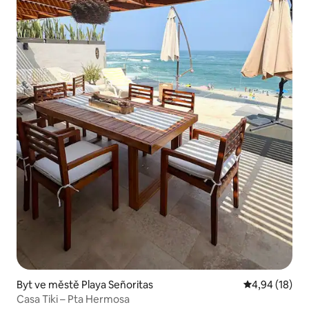
Byt ve městě Playa Señoritas
Průměrné hod
4,94 (18)
Casa Tiki – Pta Hermosa