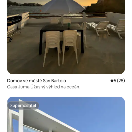
Domov ve městě San Bartolo
Průměrné 
5 (28)
Casa Juma Úžasný výhled na oceán.
Superhostitel
Superhostitel