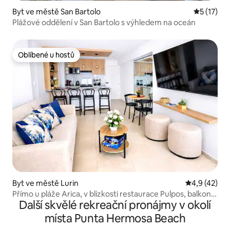
Byt ve městě San Bartolo
Průměrné 
5 (17)
Plážové oddělení v San Bartolo s výhledem na oceán
Oblíbené u hostů
Oblíbené u hostů
Byt ve městě Lurin
Průměrné ho
4,9 (42)
Přímo u pláže Arica, v blízkosti restaurace Pulpos, balkon
Další skvělé rekreační pronájmy v okolí
a bazén
místa Punta Hermosa Beach