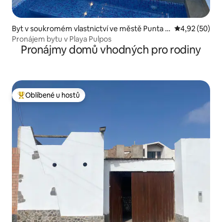
Byt v soukromém vlastnictví ve městě Punta H
Průměrné hod
4,92 (50)
ermosa
Pronájem bytu v Playa Pulpos
Pronájmy domů vhodných pro rodiny
Oblíbené u hostů
Nejlepší v kategorii Oblíbené u hostů