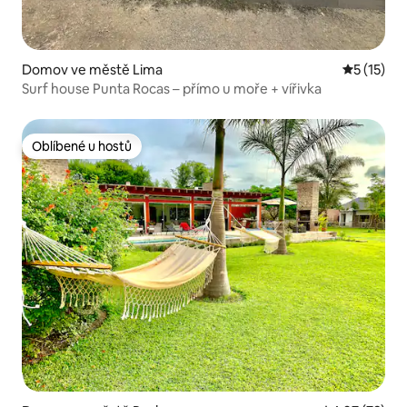
Domov ve městě Lima
Průměrné 
5 (15)
Surf house Punta Rocas – přímo u moře + vířivka
Oblíbené u hostů
Oblíbené u hostů