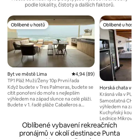
podle lokality, čistoty a dalších faktorů.
Oblíbené u hostů
Oblíbené u hostů
Oblíbené u hostů
Oblíbené u hostů
Byt ve městě Lima
Průměrné hodnocení 4,94 z 5, 
4,94 (89)
TP1 Pláž Muži/Ženy 10p První řada
Když budete v Tres Palmeras, budete se
Horská chata ve 
cítit ponořeni do moře s nejlepším
usana
Krásná vila v PU
výhledem na západ slunce na celé pláži.
Samostatná CHAT
Budete v 1. řadě pláže Caballeros a
výhledem na záto
můžete se projít na Punta de Señoritas,
Kuchyňský kout, k
která je vzdálená pouhých 60 metrů,
Lednice Mikrovlnná trouba/elektrická
nebo na pláž Caballeros, která je
Oblíbené vybavení rekreačních
trouba Mixér/tous
vzdálená 5 minut chůze směrem k
Instantní konvice/i
pronájmů v okolí destinace Punta
zátoce. Jsou zde 3 pokoje, každý s
set Prostorná koupelna s toaletou