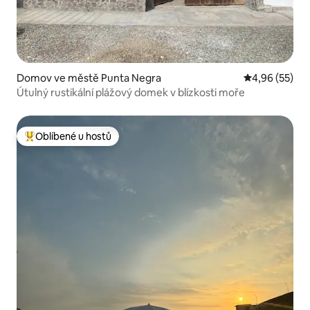
Domov ve městě Punta Negra
Průměrné hod
4,96 (55)
Útulný rustikální plážový domek v blízkosti moře
Oblíbené u hostů
Nejlepší v kategorii Oblíbené u hostů