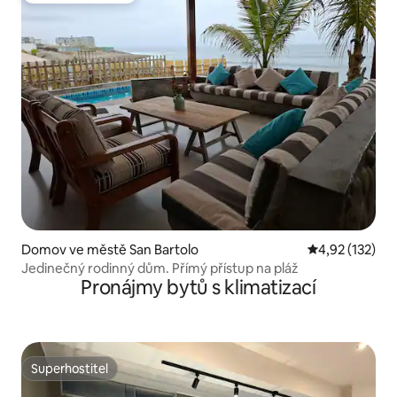
Domov ve městě San Bartolo
Průměrné hodn
4,92 (132)
Jedinečný rodinný dům. Přímý přístup na pláž
Pronájmy bytů s klimatizací
Superhostitel
Superhostitel