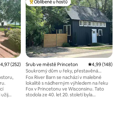
Oblíbené u hostů
Oblíb
hostů
Nejlepší v kategorii Oblíbené u hostů
Nejlepší
Dům Led
Oddechni 
třemi lo
dům byl 
podlaham
obytným 
během ro
rekreační
golf, ryb
sněžnicíc
růměrné hodnocení 4,97 z 5, 252 hodnocení
4,97 (252)
Srub ve městě Princeton
Průměrné hodnocení 4,
4,99 (148)
nedaleké
centrum 
Soukromý dům u řeky, přestavěná
Lawsonia.
stodola *Nabíječka elektromobilů*
ostoru,
Fox River Barn se nachází v malebné
vychutnej
ru.
lokalitě s nádherným výhledem na řeku
s opečen
cí
Fox v Princetonu ve Wisconsinu. Tato
 užij
stodola ze 40. let 20. století byla
zeře Fox!
láskyplně přestavěna na pohodlný
ohlédni si
obytný prostor s moderními prvky
a vybavením, což z ní činí ideální útočiště
.
pro romantického pobytu nebo klidného
osoby
úniku z města. Uvnitř jsou stále vidět
„chatu na
kosti stodoly. Od trámů a krokví v hlavním
*Od června
patře až po vysoký štítový strop stodoly.