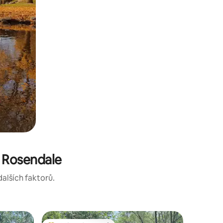
 Rosendale
dalších faktorů.
Domov v