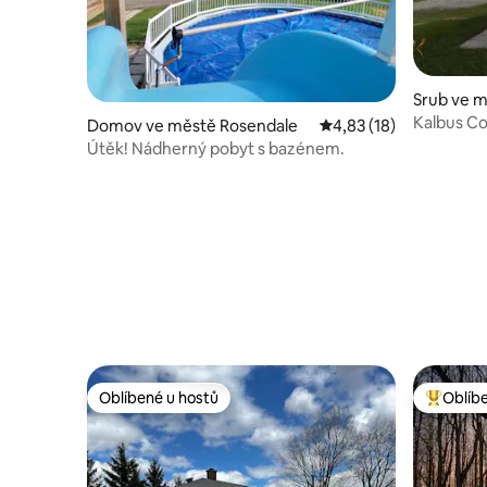
Srub ve 
Kalbus C
Domov ve městě Rosendale
Průměrné hodnocení 4
4,83 (18)
Útěk! Nádherný pobyt s bazénem.
Oblíbené u hostů
Oblíb
Oblíbené u hostů
Nejlepší