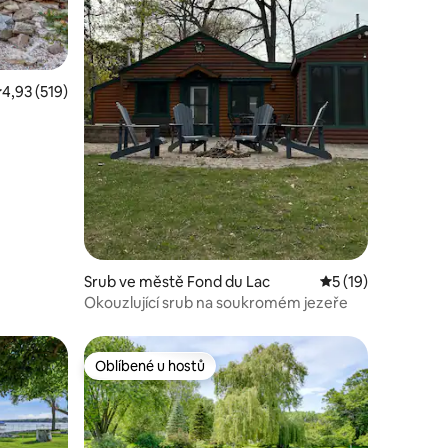
růměrné hodnocení 4,93 z 5, 519 hodnocení
4,93 (519)
Srub ve městě Fond du Lac
Průměrné hodnocen
5 (19)
Okouzlující srub na soukromém jezeře
Oblíbené u hostů
Oblíbené u hostů