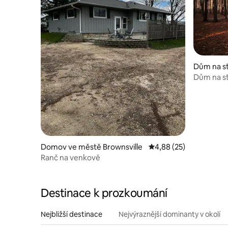
Dům na s
conne
Dům na st
a vířivkou
Domov ve městě Brownsville
Průměrné hodnocení 4,
4,88 (25)
Ranč na venkově
Destinace k prozkoumání
Nejbližší destinace
Nejvýraznější dominanty v okolí