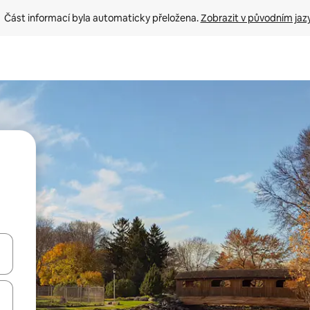
Část informací byla automaticky přeložena. 
Zobrazit v původním jaz
ázet pomocí šipek nahoru a dolů, dotykem nebo přejetím prstem.