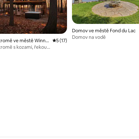
Domov ve městě Fond du Lac
Domov na vodě
tromě ve městě Winne
Průměrné hodnocení 5 z 5, 17 hodnocení
5 (17)
romě s kozami, řekou
88 z 5, 25 hodnocení