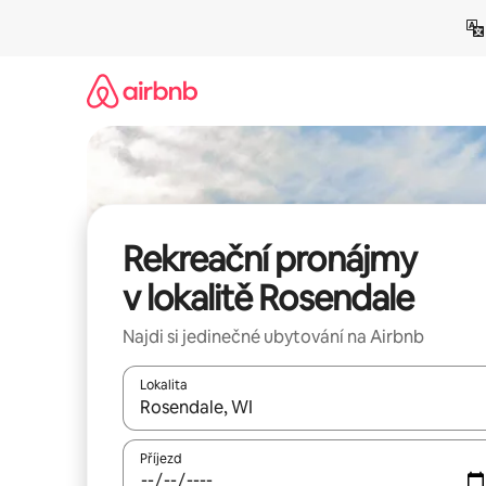
Přeskočit
na
obsah
Rekreační pronájmy
v lokalitě Rosendale
Najdi si jedinečné ubytování na Airbnb
Lokalita
Až budou výsledky k dispozici, můžeš si je proch
Příjezd