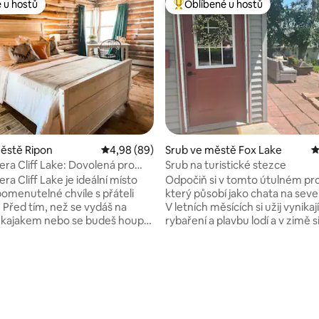
 u hostů
Oblíbené u hostů
 u hostů
Nejlepší v kategorii Oblíbené u 
ěstě Ripon
Průměrné hodnocení 4,98 z 5, 89 hodnocení
4,98 (89)
Srub ve městě Fox Lake
P
era Cliff Lake: Dovolená pro
Srub na turistické stezce
dětmi
era Cliff Lake je ideální místo
Odpočiň si v tomto útulném pr
omenutelné chvíle s přáteli
který působí jako chata na seve
. Před tím, než se vydáš na
V letních měsících si užij vynikají
 kajakem nebo se budeš houpat
rybaření a plavbu lodí a v zimě si
ce, můžeš se z výklenku
rybaření na ledě na krásném je
m teplé kávy nebo čaje dívat na
*Přečti si prosím celý popis a pr
íky dvěma ložnicím, prostoru pro
všechny fotky nemovitosti *Nevhodné
6 z 5, 202 hodnocení
ětskému koutku s postýlkou,
pro večírky nebo hlasitá setkání
 knihami je to ideální místo pro
K dispozici je pro maximálně 4 
ovolené. Když si pronajmete
a 2 vozidla. *Podívej se na naši 
hnutou chatu, budete mít
stezce“, která je blíž k jezeru. 