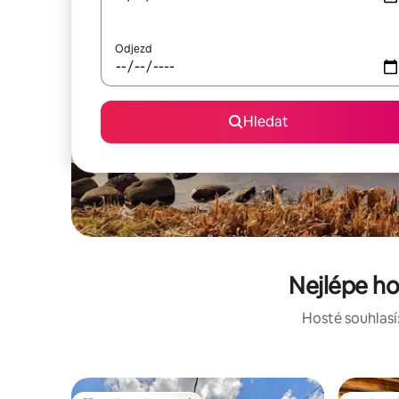
Odjezd
Hledat
Nejlépe h
Hosté souhlasí: