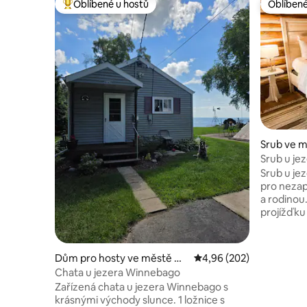
Oblíbené u hostů
Oblíbené
Nejlepší v kategorii Oblíbené u hostů
Oblíbené
Srub ve m
Srub u jez
rodiny s 
Srub u jez
pro nezap
a rodinou
projížďku
na houpač
s hrníčke
jeleny. D
Dům pro hosty ve městě Os
Průměrné hodnocení 4,9
4,96 (202)
práci a d
hkosh
Chata u jezera Winnebago
hračkami a
Zařízená chata u jezera Winnebago s
rodinné d
krásnými východy slunce. 1 ložnice s
tuto odle