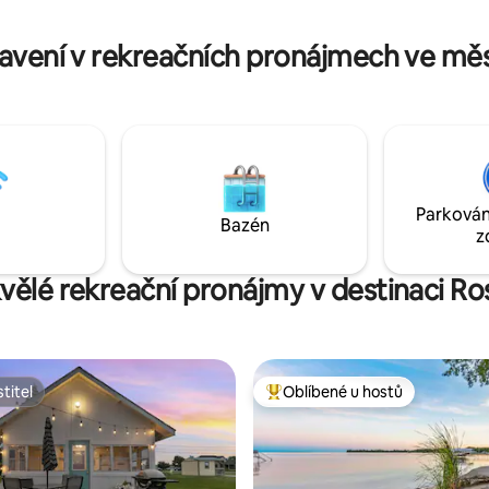
 více než 6 akrům půdy
2026 již nebudeme moci přijím
é malým soukromým jezerem,
mazlíčky. Rezervace provedené
avení v rekreačních pronájmech ve mě
 minut od obchodu
budou zachovány
nami.
Parkován
Bazén
z
kvělé rekreační pronájmy v destinaci R
titel
Oblíbené u hostů
titel
Nejlepší v kategorii Oblíbené u 