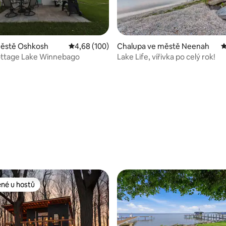
městě Oshkosh
Průměrné hodnocení 4,68 z 5, 100 hodnocení
4,68 (100)
Chalupa ve městě Neenah
P
ottage Lake Winnebago
Lake Life, vířivka po celý rok!
,83 z 5, 18 hodnocení
ené u hostů
 v kategorii Oblíbené u hostů