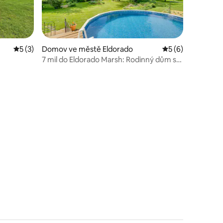
Průměrné hodnocení 5 z 5, 3 hodnocení
5 (3)
Domov ve městě Eldorado
Průměrné hodnoce
5 (6)
7 mil do Eldorado Marsh: Rodinný dům s
bazénem