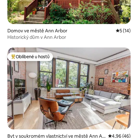
Domov ve městě Ann Arbor
Průměrné 
5 (14)
Historický dům v Ann Arbor
Oblíbené u hostů
Nejlepší v kategorii Oblíbené u hostů
Byt v soukromém vlastnictví ve městě Ann Ar
Průměrné hod
4,96 (46)