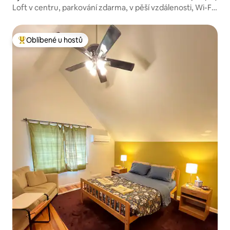
bor
Loft v centru, parkování zdarma, v pěší vzdálenosti, Wi-Fi,
klimatizace
Oblíbené u hostů
Nejlepší v kategorii Oblíbené u hostů