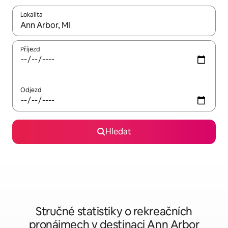
Lokalita
Až budou výsledky k dispozici, můžeš si je procházet pomocí š
Příjezd
Odjezd
Hledat
Stručné statistiky o rekreačních
pronájmech v destinaci Ann Arbor