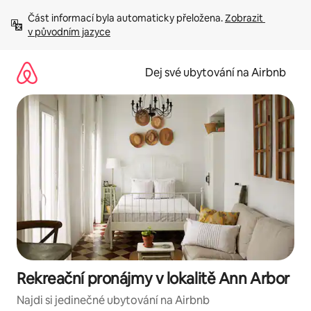
Přeskočit
Část informací byla automaticky přeložena. 
Zobrazit 
na
v původním jazyce
obsah
Dej své ubytování na Airbnb
Rekreační pronájmy v lokalitě Ann Arbor
Najdi si jedinečné ubytování na Airbnb