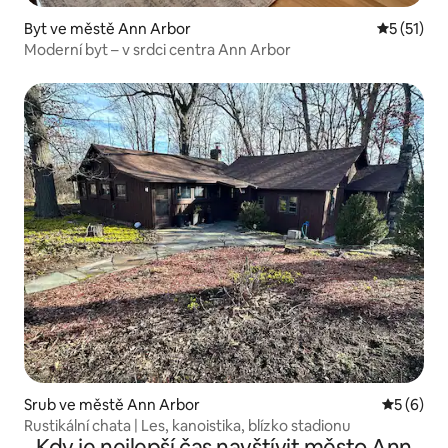
Byt ve městě Ann Arbor
Průměrné 
5 (51)
Moderní byt – v srdci centra Ann Arbor
Srub ve městě Ann Arbor
Průměrné
5 (6)
Rustikální chata | Les, kanoistika, blízko stadionu
Kdy je nejlepší čas navštívit město Ann