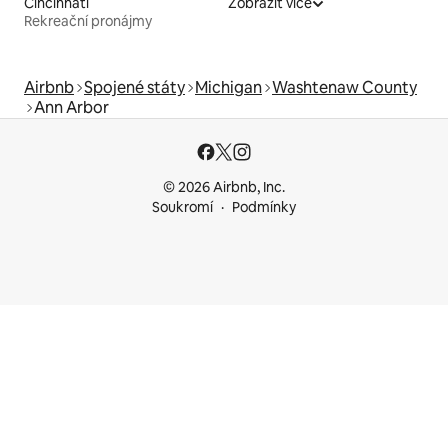
Cincinnati
Zobrazit více
Rekreační pronájmy
Airbnb
Spojené státy
Michigan
Washtenaw County
Ann Arbor
© 2026 Airbnb, Inc.
Soukromí
Podmínky