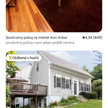
Soukromý pokoj ve městě Ann Arbor
Průměrné hodno
4,94 (849)
prostorný pokoj v ann arbor poblíž centra
Oblíbené u hostů
Nejlepší v kategorii Oblíbené u hostů