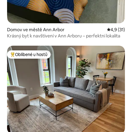
Domov ve městě Ann Arbor
Průměrné ho
4,9 (31)
Krásný byt k navštívení v Ann Arboru – perfektní lokalita
Oblíbené u hostů
Nejlepší v kategorii Oblíbené u hostů