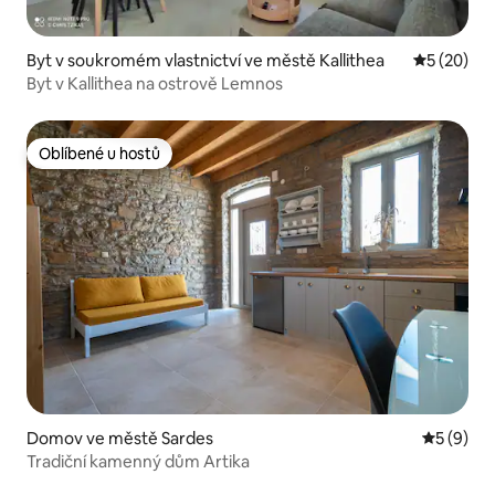
Byt v soukromém vlastnictví ve městě Kallithea
Průměrné 
5 (20)
Byt v Kallithea na ostrově Lemnos
Oblíbené u hostů
Oblíbené u hostů
Domov ve městě Sardes
Průměrné
5 (9)
Tradiční kamenný dům Artika