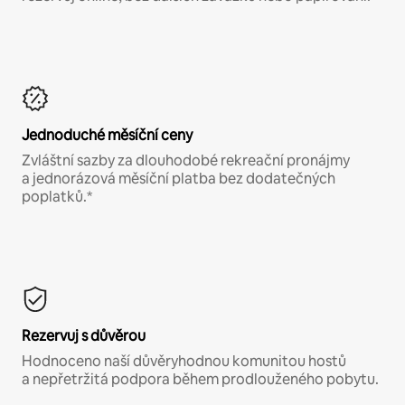
Jednoduché měsíční ceny
Zvláštní sazby za dlouhodobé rekreační pronájmy
a jednorázová měsíční platba bez dodatečných
poplatků.*
Rezervuj s důvěrou
Hodnoceno naší důvěryhodnou komunitou hostů
a nepřetržitá podpora během prodlouženého pobytu.