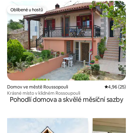
Oblíbené u hostů
Oblíbené u hostů
Domov ve městě Roussopouli
Průměrné hod
4,96 (25)
Krásné místo v klidném Rossoupouli
Pohodlí domova a skvělé měsíční sazby