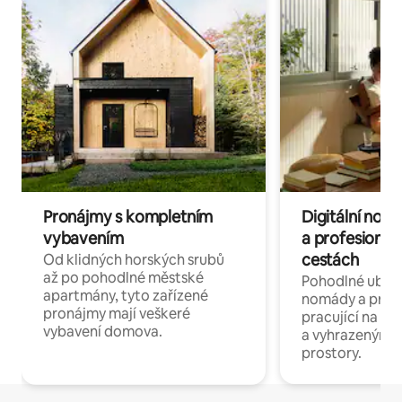
Pronájmy s kompletním
Digitální nom
vybavením
a profesionál
cestách
Od klidných horských srubů
až po pohodlné městské
Pohodlné ubyto
apartmány, tyto zařízené
nomády a profe
pronájmy mají veškeré
pracující na dál
vybavení domova.
a vyhrazenými 
prostory.