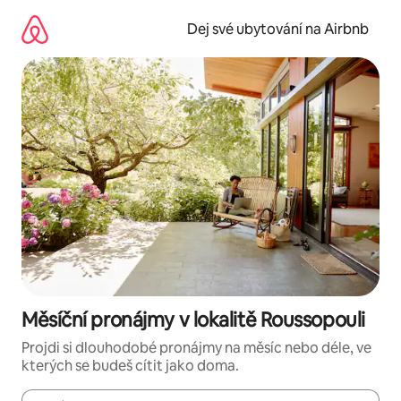
Přeskočit
na
Dej své ubytování na Airbnb
obsah
Měsíční pronájmy v lokalitě Roussopouli
Projdi si dlouhodobé pronájmy na měsíc nebo déle, ve
kterých se budeš cítit jako doma.