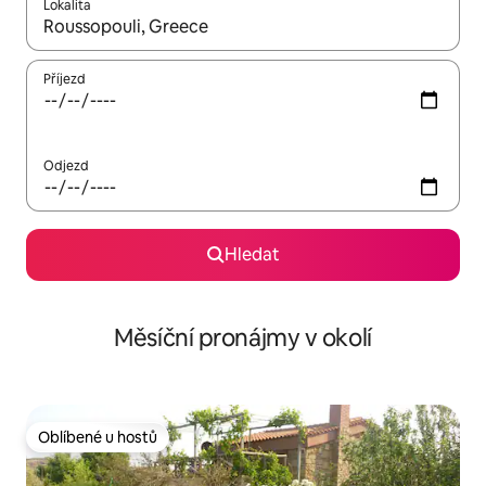
Lokalita
Až budou výsledky k dispozici, můžeš si je procházet pomocí š
Příjezd
Odjezd
Hledat
Měsíční pronájmy v okolí
Oblíbené u hostů
Oblíbené u hostů