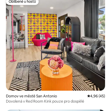
Oblíbené u hostů
Oblíbené u hostů
Domov ve městě San Antonio
Průměrné hod
4,96 (45)
Dovolená v Red Room Kink pouze pro dospělé