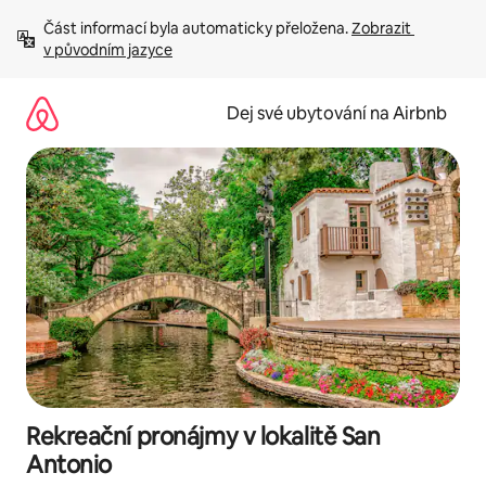
Přeskočit
Část informací byla automaticky přeložena. 
Zobrazit 
na
v původním jazyce
obsah
Dej své ubytování na Airbnb
Rekreační pronájmy v lokalitě San
Antonio