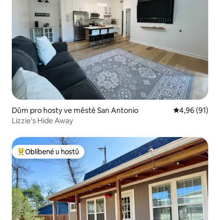
Dům pro hosty ve městě San Antonio
Průměrné hod
4,96 (91)
Lizzie's Hide Away
Oblíbené u hostů
Nejlepší v kategorii Oblíbené u hostů