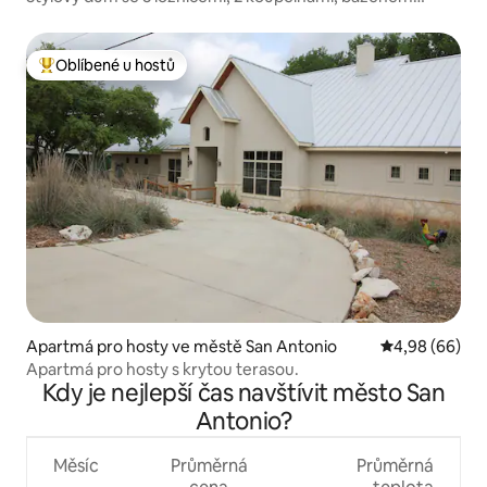
a terasou | Všechno je blízko
Oblíbené u hostů
Nejlepší v kategorii Oblíbené u hostů
Apartmá pro hosty ve městě San Antonio
Průměrné hodn
4,98 (66)
Apartmá pro hosty s krytou terasou.
Kdy je nejlepší čas navštívit město San
Antonio?
Měsíc
Průměrná
Průměrná