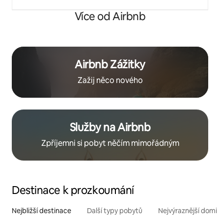
Více od Airbnb
Airbnb Zážitky
Zažij něco nového
Služby na Airbnb
Zpříjemni si pobyt něčím mimořádným
Destinace k prozkoumání
Nejbližší destinace
Další typy pobytů
Nejvýraznější domin