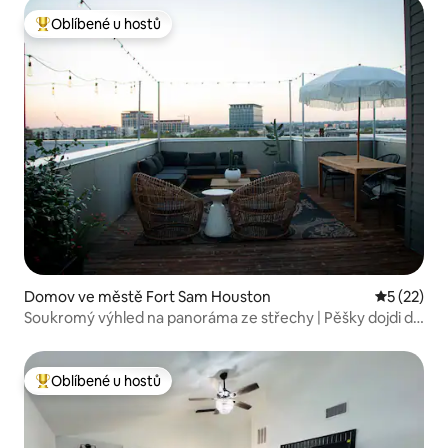
Oblíbené u hostů
Nejlepší v kategorii Oblíbené u hostů
Domov ve městě Fort Sam Houston
Průměrné 
5 (22)
Soukromý výhled na panoráma ze střechy | Pěšky dojdi do
Pearl
Oblíbené u hostů
Nejlepší v kategorii Oblíbené u hostů