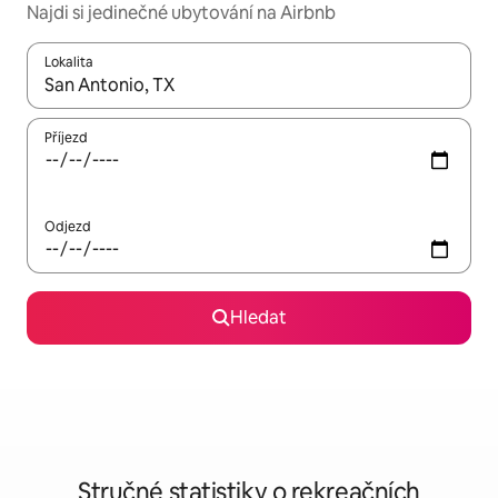
Najdi si jedinečné ubytování na Airbnb
Lokalita
Až budou výsledky k dispozici, můžeš si je procházet pomocí š
Příjezd
Odjezd
Hledat
Stručné statistiky o rekreačních