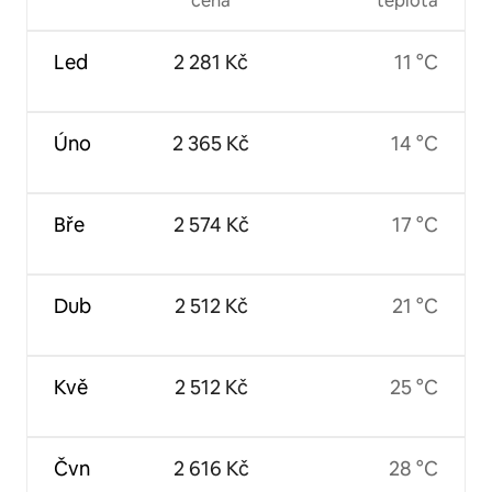
cena
teplota
Led
2 281 Kč
11 °C
Úno
2 365 Kč
14 °C
Bře
2 574 Kč
17 °C
Dub
2 512 Kč
21 °C
Kvě
2 512 Kč
25 °C
Čvn
2 616 Kč
28 °C