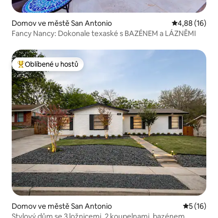
Domov ve městě San Antonio
Průměrné hod
4,88 (16)
Fancy Nancy: Dokonale texaské s BAZÉNEM a LÁZNĚMI
Oblíbené u hostů
Nejlepší v kategorii Oblíbené u hostů
Domov ve městě San Antonio
Průměrné 
5 (16)
Stylový dům se 3 ložnicemi, 2 koupelnami, bazénem