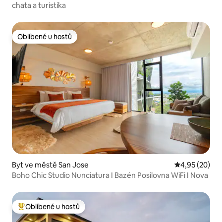
chata a turistika
Oblíbené u hostů
Oblíbené u hostů
Byt ve městě San Jose
Průměrné hod
4,95 (20)
Boho Chic Studio Nunciatura I Bazén Posilovna WiFi I Nova
Oblíbené u hostů
Nejlepší v kategorii Oblíbené u hostů