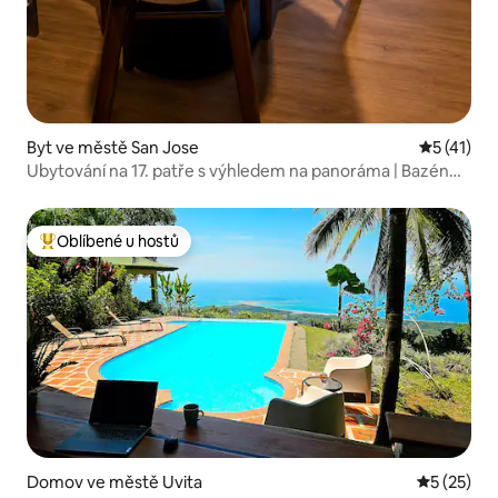
Byt ve městě San Jose
Průměrné 
5 (41)
Ubytování na 17. patře s výhledem na panoráma | Bazén
a střecha
Oblíbené u hostů
Nejlepší v kategorii Oblíbené u hostů
Domov ve městě Uvita
Průměrné 
5 (25)