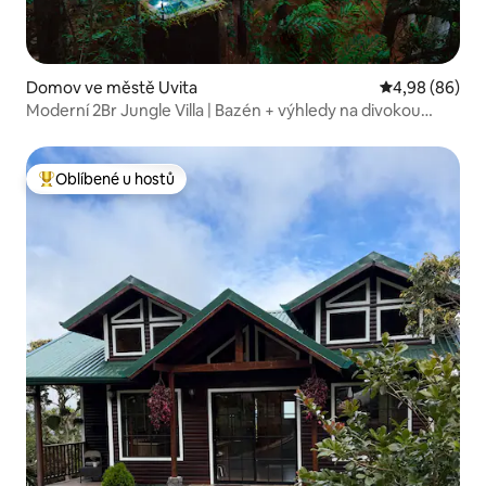
Domov ve městě Uvita
Průměrné hodn
4,98 (86)
Moderní 2Br Jungle Villa | Bazén + výhledy na divokou
přírodu
Oblíbené u hostů
Nejlepší v kategorii Oblíbené u hostů