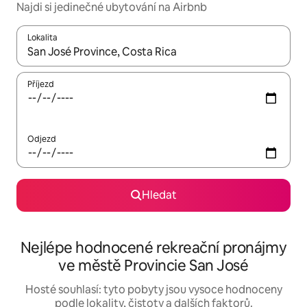
Najdi si jedinečné ubytování na Airbnb
Lokalita
Až budou výsledky k dispozici, můžeš si je procházet pomocí š
Příjezd
Odjezd
Hledat
Nejlépe hodnocené rekreační pronájmy
ve městě Provincie San José
Hosté souhlasí: tyto pobyty jsou vysoce hodnoceny
podle lokality, čistoty a dalších faktorů.