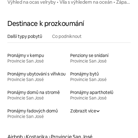
Výhled na ocas velryby • Vila s výhledem na oceán • Západ
slunce
Destinace k prozkoumání
Další typy pobytů
Co podniknout
Pronájmy v kempu
Penziony se snídaní
Provincie San José
Provincie San José
Pronájmy ubytování s vířivkou
Pronájmy bytů
Provincie San José
Provincie San José
Pronájmy domů na stromě
Pronájmy aparthotelů
Provincie San José
Provincie San José
Pronájmy řadových domů
Zobrazit více
Provincie San José
Airbnb
Kostarika
Provincie San José