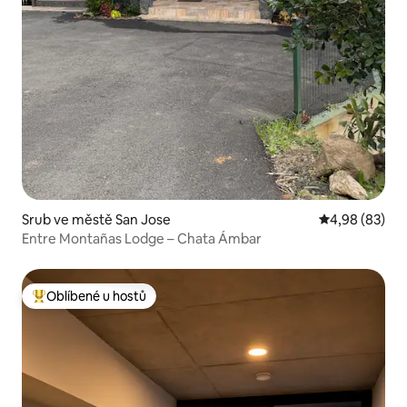
Srub ve městě San Jose
Průměrné hodn
4,98 (83)
Entre Montañas Lodge – Chata Ámbar
Oblíbené u hostů
Nejlepší v kategorii Oblíbené u hostů