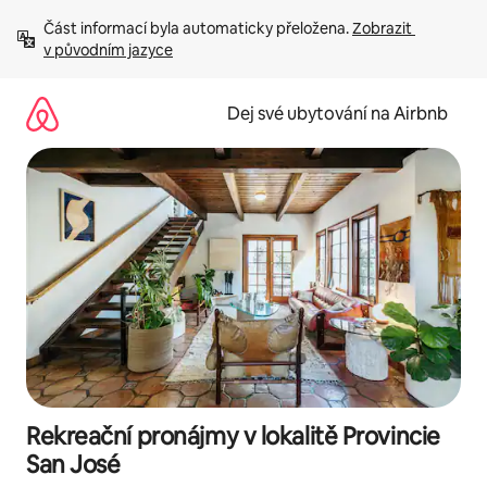
Přeskočit
Část informací byla automaticky přeložena. 
Zobrazit 
na
v původním jazyce
obsah
Dej své ubytování na Airbnb
Rekreační pronájmy v lokalitě Provincie
San José