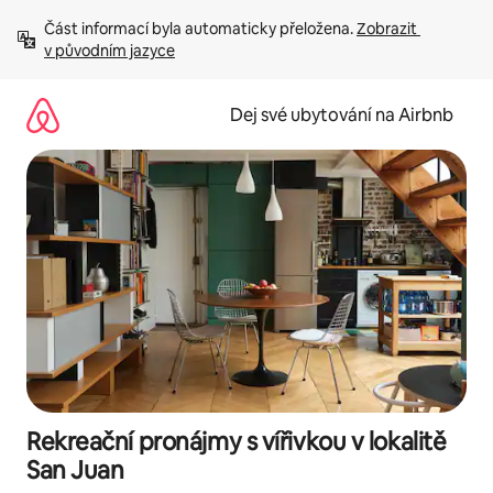
Přeskočit
Část informací byla automaticky přeložena. 
Zobrazit 
na
v původním jazyce
obsah
Dej své ubytování na Airbnb
Rekreační pronájmy s vířivkou v lokalitě
San Juan