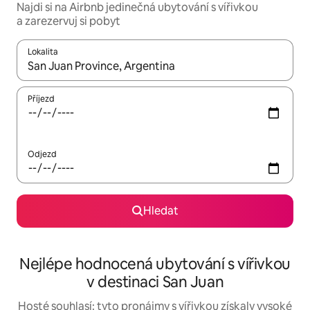
Najdi si na Airbnb jedinečná ubytování s vířivkou
a zarezervuj si pobyt
Lokalita
Až budou výsledky k dispozici, můžeš si je procházet pomocí š
Příjezd
Odjezd
Hledat
Nejlépe hodnocená ubytování s vířivkou
v destinaci San Juan
Hosté souhlasí: tyto pronájmy s vířivkou získaly vysoké