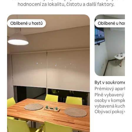
hodnocení za lokalitu, čistotu a další faktory.
Oblíbené u hostů
Oblíbené u hostů
Oblíbené u hostů
Oblíbené u hostů
Byt v soukromém v
e městě San Juan
Prémiový apartm
Plně vybavený ap
osoby v komplexu
vybavená kuchyně
Obývací pokoj v s
ložnice. (jedna s 
Dvě koupelny (jedn
koupelnou). Balko