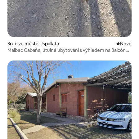
Srub ve městě Uspallata
Nové ubyt
Nové
Malbec Cabaña, útulné ubytování s výhledem na Balcón
de Antares