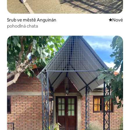
Srub ve městě Anguinán
Nové ubyt
Nové
pohodlná chata