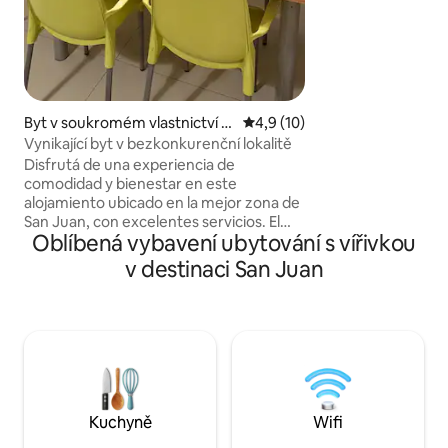
výhledem a šňůrou
s kabelovým vysíl
auto Komplex má: 
terase Sauna Seco
rezervace) Vířivka
Přátelští hostitelé 
Byt v soukromém vlastnictví v
Průměrné hodnocení 4,9 z 5,
4,9 (10)
e městě San Juan
Vynikající byt v bezkonkurenční lokalitě
Disfrutá de una experiencia de
comodidad y bienestar en este
alojamiento ubicado en la mejor zona de
San Juan, con excelentes servicios. El
Oblíbená vybavení ubytování s vířivkou
edificio cuenta con fácil acceso,
ascensor, cochera interna y externa,
v destinaci San Juan
gimnasio, parrilla y espacios comunes
hermosos, a pocos metros farmacias,
combustible, y paseos de compras y
comidas en planta baja. A cuadras de
paseos comerciales. El dpto cuenta con
aires en todos los ambientes, TV, wifi,
lavarropas, microondas, cafetera, pava
eléctrica, y s/blancos.
Kuchyně
Wifi