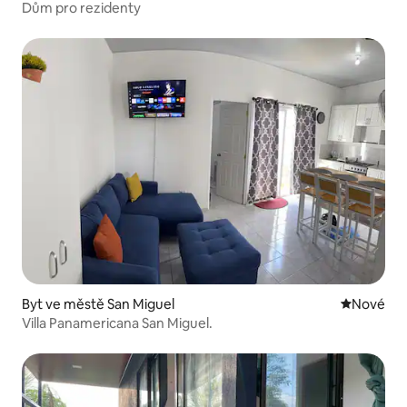
Dům pro rezidenty
Byt ve městě San Miguel
Nové ubyt
Nové
Villa Panamericana San Miguel.