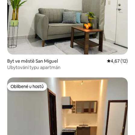
Byt ve městě San Miguel
Průměrné hod
4,67 (12)
Ubytování typu apartmán
Oblíbené u hostů
Oblíbené u hostů