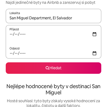
Najdi jedinečné byty na Airbnb a zarezervuj si pobyt
Lokalita
Až budou výsledky k dispozici, můžeš si je procházet pomocí š
Příjezd
Odjezd
Hledat
Nejlépe hodnocené byty v destinaci San
Miguel
Hosté souhlasí: tyto byty získaly vysoké hodnocení za
lokalitu, čistotu a další faktory.