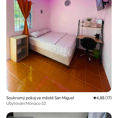
Soukromý pokoj ve městě San Miguel
Průměrné hod
4,88 (17)
Ubytování Mónaco 02