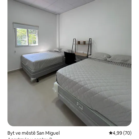
Byt ve městě San Miguel
Průměrné hodn
4,99 (70)