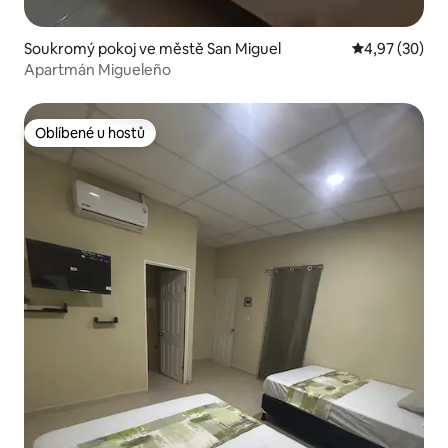
Soukromý pokoj ve městě San Miguel
Průměrné hod
4,97 (30)
Apartmán Migueleño
Oblíbené u hostů
Oblíbené u hostů