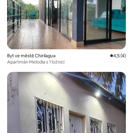
Byt ve městě Chirilagua
Průměrné h
4,5 (4)
Apartmán Melodia s 1 ložnicí