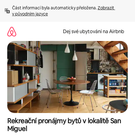
Přeskočit
Část informací byla automaticky přeložena. 
Zobrazit 
na
v původním jazyce
obsah
Dej své ubytování na Airbnb
Rekreační pronájmy bytů v lokalitě San
Miguel