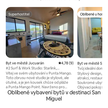
Superhostitel
Oblíbené u hostů
Superhostitel
Oblíbené u hostů
Byt ve městě Jucuarán
Průměrné hodnocení 4,78 z 5
4,78 (9)
Byt ve městě San 
#2 Surf & Work Studio: Starlink,
Tvůj ideální domov
klimatizace, teplá voda
Dobrá poloha
Vítej ve svém ubytování v Punta Mango.
Stylový design, kli
Toto zbrusu nové studio je stylové, ale
atrakcí, restaurac
útulné, a je jen kousek chůze od pláže
Soukromé ubytován
a Punta Mango Point. Navrženo pro
Obývací pokoj se 
Oblíbené vybavení bytů v destinaci San
pohodlí po surfování a práci na dálku,
koupelnou, rozklá
s rychlým WiFi Starlink, které zůstává
chytrou televizí – 1 pokoj s patrovou
Miguel
online i během výpadků, a také
postelí velikosti 
s klimatizací a teplou vodou. Pohodlná
v pokoji – Snídaňový bar, kde si