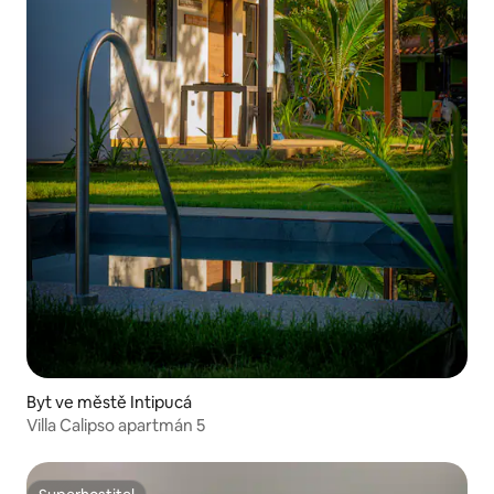
Byt ve městě Intipucá
Villa Calipso apartmán 5