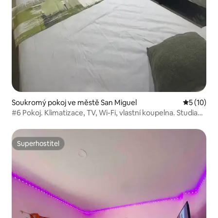
Soukromý pokoj ve městě San Miguel
Průměrné 
5 (10)
#6 Pokoj. Klimatizace, TV, Wi-Fi, vlastní koupelna. Studia
Nómada.
Superhostitel
Superhostitel