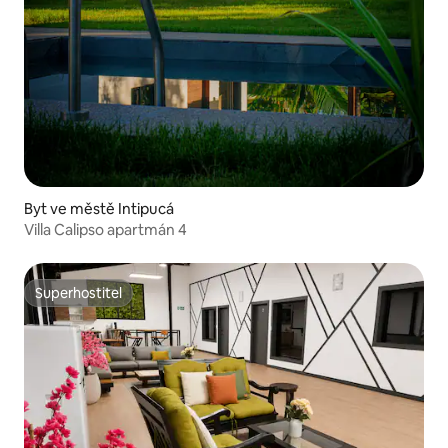
Byt ve městě Intipucá
Villa Calipso apartmán 4
Superhostitel
Superhostitel