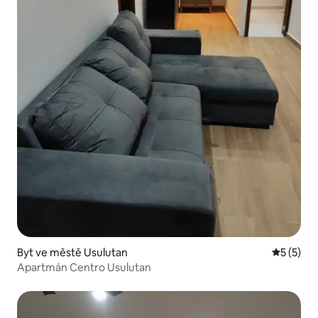
Byt ve městě Usulutan
Průměrné
5 (5)
Apartmán Centro Usulutan