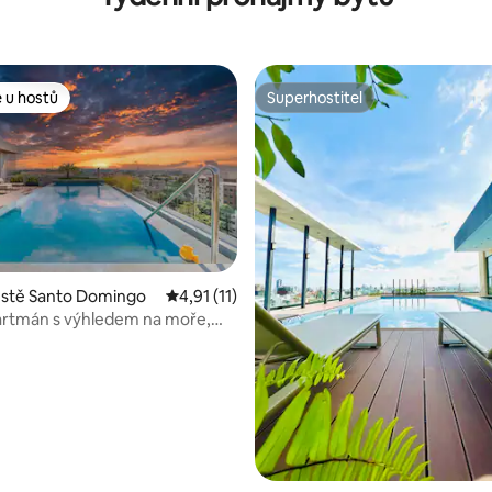
 u hostů
Superhostitel
 u hostů
Superhostitel
ěstě Santo Domingo
Průměrné hodnocení 4,91 z 5, 11 hodnocení
4,91 (11)
rtmán s výhledem na moře,
 + bazénem a posilovnou