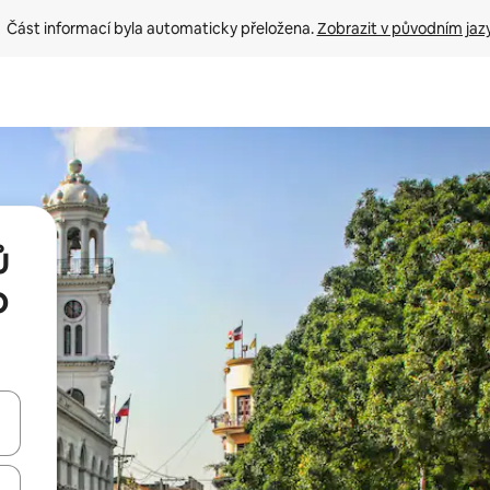
Část informací byla automaticky přeložena. 
Zobrazit v původním jaz
ů
o
ázet pomocí šipek nahoru a dolů, dotykem nebo přejetím prstem.