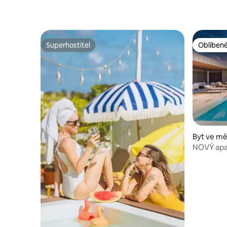
Superhostitel
Oblíbené
Superhostitel
Oblíbené
Byt ve m
NOVÝ apa
1 ložnicí