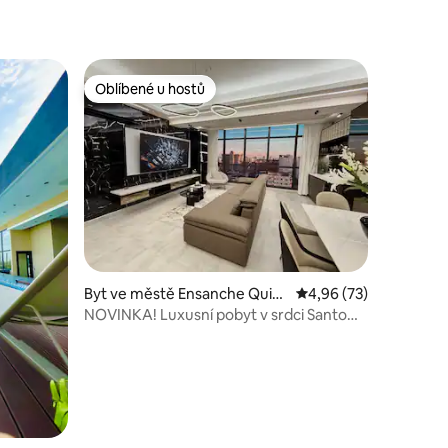
Oblíbené u hostů
Oblíbené u hostů
Byt ve městě Ensanche Quisq
Průměrné hodnocení 4
4,96 (73)
ueya
NOVINKA! Luxusní pobyt v srdci Santo
Domingo