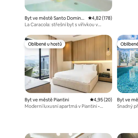
Byt ve městě Santo Doming
Průměrné hodnocení 4,
4,82 (178)
o
La Caracola: střešní byt s vířivkou v
blízkosti nočního života
Oblíbené u hostů
Oblíbené
Oblíbené u hostů
Oblíbené
Byt ve městě Piantini
Průměrné hodnocení 4,
4,95 (20)
Byt ve m
Moderní luxusní apartmá v Piantini •
Snadný pří
Bazén a posilovna
@DTSD