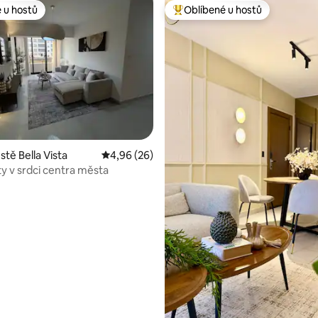
 u hostů
Oblíbené u hostů
 u hostů
Nejlepší v kategorii Oblíbené u 
í 5 z 5, 15 hodnocení
tě Bella Vista
Průměrné hodnocení 4,96 z 5, 26 hodnocení
4,96 (26)
y v srdci centra města