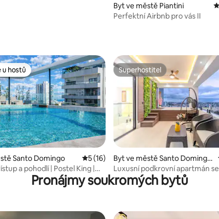
Byt ve městě Piantini
P
Perfektní Airbnb pro vás II
82 z 5, 178 hodnocení
 u hostů
Superhostitel
 u hostů
Superhostitel
95 z 5, 20 hodnocení
ěstě Santo Domingo
Průměrné hodnocení 5 z 5, 16 hodnocení
5 (16)
Byt ve městě Santo Domingo
Este
stup a pohodlí | Postel King |
Luxusní podkrovní apartmán s
Pronájmy soukromých bytů
ložnicemi a vířivkou v městě.