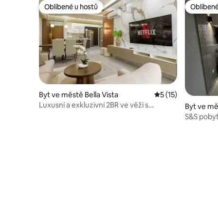
Oblíbené u hostů
Oblíbené
Oblíbené u hostů
Oblíbené
Byt ve městě Bella Vista
Průměrné hodnocen
5 (15)
Luxusní a exkluzivní 2BR ve věži s
Byt ve měs
bazénem a posilovnou
S&S pobyt