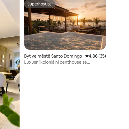
Superhostitel
hostů
Superhostitel
Byt ve městě Santo Domingo
Průměrné hodnocení 4
4,86 (35)
Luxusní koloniální penthouse se
soukromou terasou a vířivkou