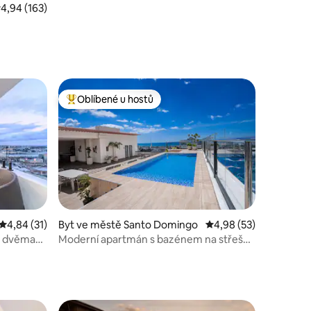
růměrné hodnocení 4,94 z 5, 163 hodnocení
4,94 (163)
Oblíbené u hostů
Nejlepší v kategorii Oblíbené u hostů
Průměrné hodnocení 4,84 z 5, 31 hodnocení
4,84 (31)
Byt ve městě Santo Domingo
Průměrné hodnocení 4
4,98 (53)
e dvěma
Moderní apartmán s bazénem na střeše
a výhledem na oceán