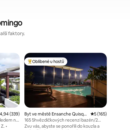
Domingo
alší faktory.
Byt ve mě
Oblíbené u hostů
Oblíben
hostů
Nejlepší v kategorii Oblíbené u hostů
Oblíben
UMĚLECK
města * 
Buenos D
Artsy Loft! V tomto mod
podkrovní
centru mě
neuvěřite
vybaveno
vytvořen
domovu j
růměrné hodnocení 4,94 z 5, 339 hodnocení
4,94 (339)
Byt ve městě Ensanche Quisqu
Průměrné hodnocení
5 (165)
Během sv
eya
hledem na
165 5hvězdičkových recenzí bazén/2
mnoha ne
vířivky/posilovna
. •
Zvu vás, abyste se ponořili do kouzla a
a oblíben