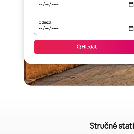
Odjezd
Hledat
Stručné stat