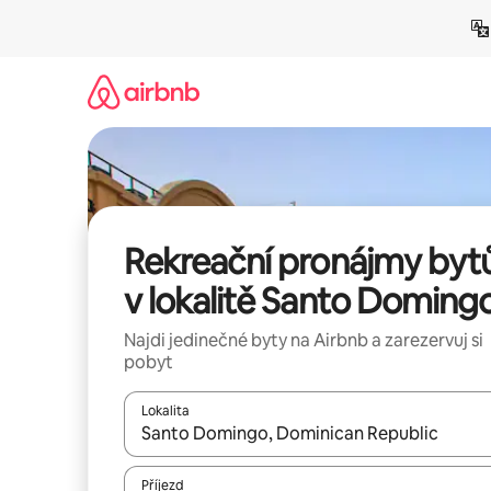
Přeskočit
na
obsah
Rekreační pronájmy byt
v lokalitě Santo Doming
Najdi jedinečné byty na Airbnb a zarezervuj si
pobyt
Lokalita
Až budou výsledky k dispozici, můžeš si je proch
Příjezd