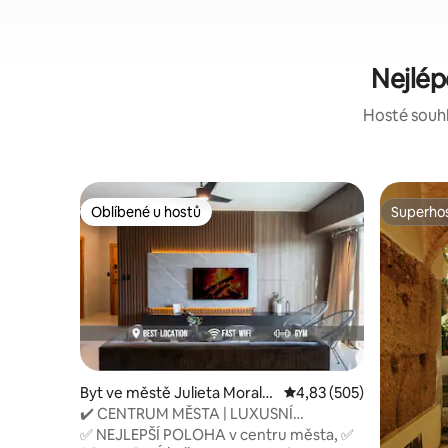
Nejlép
Hosté souhla
Oblíbené u hostů
Superhos
Oblíbené u hostů
Superhos
Byt ve městě Julieta Morale
Průměrné hodnocení 4,8
4,83 (505)
s
✔️ CENTRUM MĚSTA | LUXUSNÍ
2POKOJOVÝ APARTMÁN | SKVĚLÝ
✅ NEJLEPŠÍ POLOHA v centru města, ✅