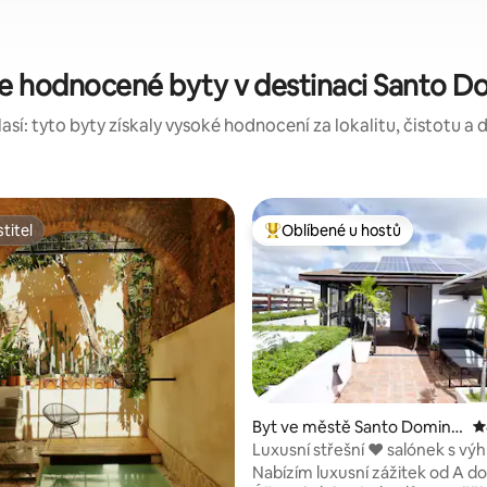
e hodnocené byty v destinaci Santo 
sí: tyto byty získaly vysoké hodnocení za lokalitu, čistotu a d
titel
Oblíbené u hostů
titel
Nejlepší v kategorii Oblíbené u 
3 z 5, 505 hodnocení
Byt ve městě Santo Doming
P
o
Luxusní střešní ♥ salónek s vý
oceán ♥
Nabízím luxusní zážitek od A do Z