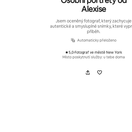
Osobní portréty od
Alexise
Jsem oceněný fotograf, který zachycuje
autentické a smysluplné snímky, které vypr
příběh.
Automaticky přeloženo
5,0
·
Fotograf ve městě New York
,
Místo poskytnutí služby: u tebe doma