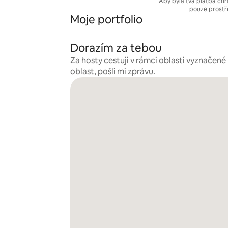
Aby byla tvá platba chr
pouze prostř
Moje portfolio
Dorazím za tebou
Za hosty cestuji v rámci oblasti vyznačen
oblast, pošli mi zprávu.