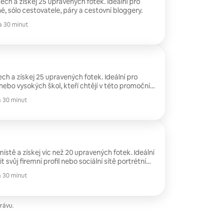
stech a získej 25 upravených fotek. Ideální pro
é, sólo cestovatele, páry a cestovní bloggery.
a 30 minut
tech a získej 25 upravených fotek. Ideální pro
nebo vysokých škol, kteří chtějí v této promoční
namnou událost!
a 30 minut
místě a získej víc než 20 upravených fotek. Ideální
žit svůj firemní profil nebo sociální sítě portrétními
i snímky v pracovní atmosféře.
a 30 minut
rávu.