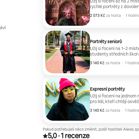
Užij si focení až na 2 mí
rychlé portréty z dovolen
2 073 Kč
2 073 Kč za hosta
,
za hosta
·
1 hodin
áví
Portréty seniorů
Užij si focení na 1–2 mís
studenty středních škol 
sezóně oslavit svou výz
3 140 Kč
3 140 Kč za hosta
,
za hosta
·
1 hodin
Expresní portréty
Užij si focení na jednom 
pro lidi, kteří chtějí osvě
fotkami a profesionálním
3 140 Kč
3 140 Kč za hosta
,
za hosta
·
1 hodin
Pokud potřebuješ něco změnit, pošli hostiteli Alexis zp
5,0
·
1 recenze
Hodnocení: 5,0 z 5 hvězdiček, z 1 hodnocení