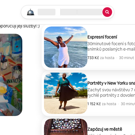
Začni vyhledávat
Lokalita
Příjezd/Odjezd
Typ služby
pohodě. Její opravdová vášeň pro
ručuji její služby! :)
Expresní focení
30minutové focení s fo
snímků poslaných e-mail
733 Kč
733 Kč za hosta
,
za hosta
·
30 minut
Portréty v New Yorku sn
Zachyť svou návštěvu 7 
rychlé portréty z dovolené
1 152 Kč
1 152 Kč za hosta
,
za hosta
·
30 minu
Zapózuj ve městě