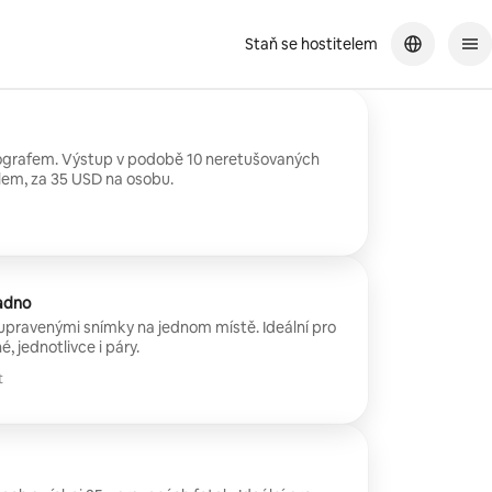
Staň se hostitelem
tografem. Výstup v podobě 10 neretušovaných
em, za 35 USD na osobu.
adno
upravenými snímky na jednom místě. Ideální pro
, jednotlivce i páry.
t