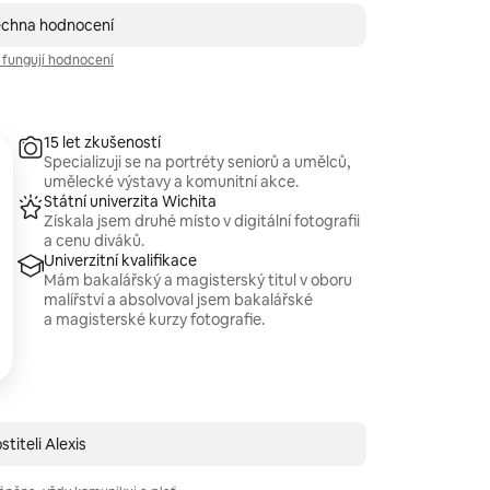
echna hodnocení
k fungují hodnocení
15 let zkušeností
Specializuji se na portréty seniorů a umělců,
umělecké výstavy a komunitní akce.
Státní univerzita Wichita
Získala jsem druhé místo v digitální fotografii
a cenu diváků.
Univerzitní kvalifikace
Mám bakalářský a magisterský titul v oboru
malířství a absolvoval jsem bakalářské
a magisterské kurzy fotografie.
titeli Alexis