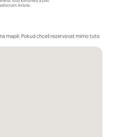
áněna, vždy komunikuj a plať
ednictvím Airbnb.
é na mapě. Pokud chceš rezervovat mimo tuto