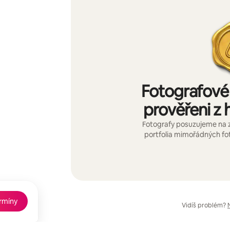
Fotografové 
prověřeni z h
Fotografy posuzujeme na 
portfolia mimořádných fot
ermíny
Vidíš problém?