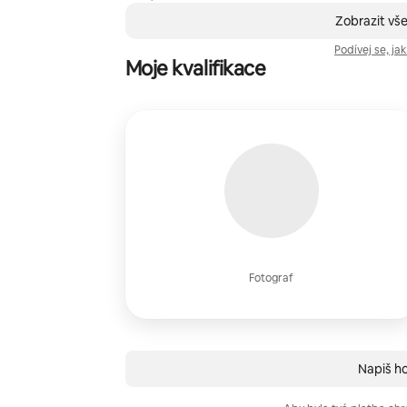
,
Zobrazeno 0 položek z 0
Zobrazit vš
Podívej se, ja
Moje kvalifikace
Fotograf
Napiš hos