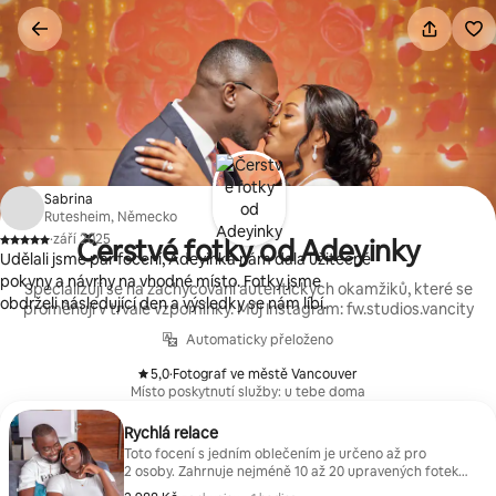
Přeskočit
na
obsah
Sabrina
Rutesheim, Německo
·
září 2025
Čerstvé fotky od Adeyinky
,
Udělali jsme pár focení, Adeyinka nám dala užitečné
pokyny a návrhy na vhodné místo. Fotky jsme
Specializuji se na zachycování autentických okamžiků, které se
obdrželi následující den a výsledky se nám líbí.
proměňují v trvalé vzpomínky. Můj Instagram: fw.studios.vancity
Automaticky přeloženo
5,0
·
Fotograf ve městě Vancouver
,
Místo poskytnutí služby: u tebe doma
Rychlá relace
Toto focení s jedním oblečením je určeno až pro
2 osoby. Zahrnuje nejméně 10 až 20 upravených fotek
v digitálním formátu s vysokým rozlišením, které budou