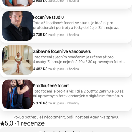
2 988 Kč
2 988 Kč za skupinu
,
za skupinu
·
1 hodina
doručeny do 3 dnů.
Focení ve studiu
Toto až 1hodinové focení ve studiu je ideální pro
profesionální portréty a fotky obličeje. Zahrnuje až
10 upravených fotografií ve vysokém rozlišení a až
3 735 Kč
3 735 Kč za skupinu
,
za skupinu
·
1 hodina
2 outfity. Cena je pouze pro 1 osobu, za páry a větší
skupiny se účtují příplatky.
Zábavné focení ve Vancouveru
Toto focení s jedním oblečením je určeno až pro
4 osoby. Zahrnuje nejméně 20 až 30 upravených fotek
v digitálním formátu s vysokým rozlišením, které budou
4 482 Kč
4 482 Kč za skupinu
,
za skupinu
·
1 hodina
doručeny do 3 dnů.
Prodloužené focení
Toto focení je pro 4 a víc lidí a 2 outfity. Zahrnuje 60 až
80 upravených fotek dodaných v digitálním formátu s
vysokým rozlišením do 3 dnů.
5 976 Kč
5 976 Kč za skupinu
,
za skupinu
·
2 hodiny
Pokud potřebuješ něco změnit, pošli hostiteli Adeyinka zprávu.
5,0
·
1 recenze
Hodnocení: 5,0 z 5 hvězdiček, z 1 hodnocení
,
Zobrazeno 0 položek z 0