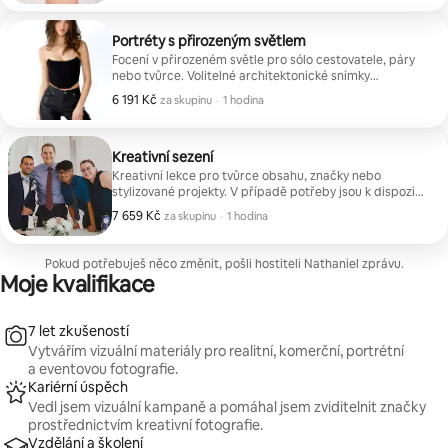
Portréty s přirozeným světlem
Focení v přirozeném světle pro sólo cestovatele, páry
nebo tvůrce. Volitelné architektonické snímky
k dispozici. |
6 191 Kč
6 191 Kč za skupinu
,
za skupinu
·
1 hodina
Kreativní sezení
Kreativní lekce pro tvůrce obsahu, značky nebo
stylizované projekty. V případě potřeby jsou k dispozici
architektonické snímky.
7 659 Kč
7 659 Kč za skupinu
,
za skupinu
·
1 hodina
Pokud potřebuješ něco změnit, pošli hostiteli Nathaniel zprávu.
Moje kvalifikace
7 let zkušeností
Vytvářím vizuální materiály pro realitní, komerční, portrétní
a eventovou fotografie.
Kariérní úspěch
Vedl jsem vizuální kampaně a pomáhal jsem zviditelnit značky
prostřednictvím kreativní fotografie.
Vzdělání a školení