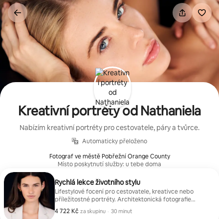
Přeskočit
na
obsah
Kreativní portréty od Nathaniela
Nabízím kreativní portréty pro cestovatele, páry a tvůrce.
Automaticky přeloženo
Fotograf ve městě Pobřežní Orange County
Místo poskytnutí služby: u tebe doma
Rychlá lekce životního stylu
Lifestylové focení pro cestovatele, kreativce nebo
příležitostné portréty. Architektonická fotografie
k dispozici na vyžádání. |
4 722 Kč
4 722 Kč za skupinu
,
za skupinu
·
30 minut