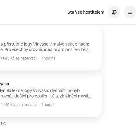
Staň se hostitelem
 a přístupné jogy Vinyasa v malých skupinách:
. Pro všechny úrovně, ideální pro posílení těla,
zklidnění mysli a zažívání okamžiku pohody. (Od 4 osob)
1 645 Kč za rezervaci
·
1 hodina
1 645 Kč za rezervaci
nyasa
ynulá lekce jogy Vinyasa: dýchání, pohyb
ovně, ideální pro posílení těla, zklidnění mysli
a zažívání okamžiku pohody. (až 3 osoby)
1 451 Kč za rezervaci
·
1 hodina
1 451 Kč za rezervaci
rávu.