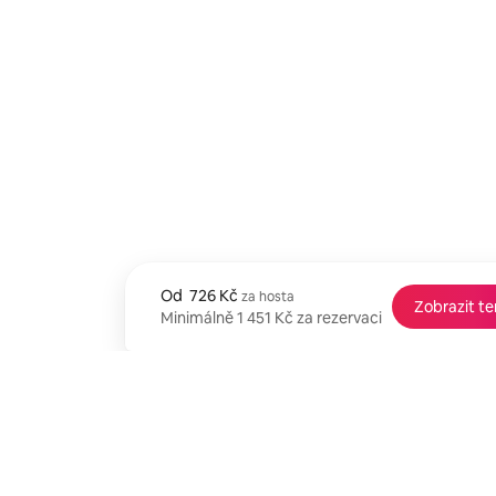
Od
Od 726 Kč za hosta
726 Kč
za hosta
Zobrazit t
Minimálně 1 451 Kč za rezervaci
Minimálně 1 451 Kč za rezervaci