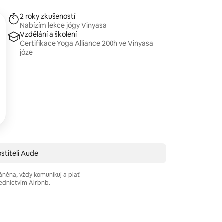
2 roky zkušeností
Nabízím lekce jógy Vinyasa
Vzdělání a školení
Certifikace Yoga Alliance 200h ve Vinyasa
józe
stiteli Aude
áněna, vždy komunikuj a plať
ednictvím Airbnb.