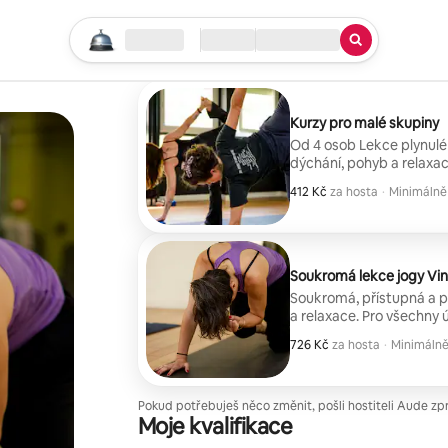
Začni vyhledávat
Lokalita
Příjezd/Odjezd
Typ služby
Kurzy pro malé skupiny
Od 4 osob Lekce plynulé
dýchání, pohyb a relaxace
412 Kč
412 Kč za hosta
,
za hosta
·
Minimálně 
Minimálně 
Soukromá lekce jogy Vi
Soukromá, přístupná a pl
a relaxace. Pro všechny úr
726 Kč
726 Kč za hosta
,
za hosta
·
Minimálně 
Minimálně 
Pokud potřebuješ něco změnit, pošli hostiteli Aude zp
Moje kvalifikace