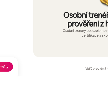
Osobní trenéř
prověřeni z h
Osobní trenéry posuzujeme n
certifikace a skv
ermíny
Vidíš problém?