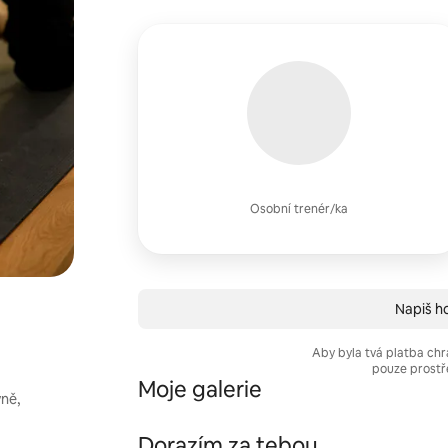
Osobní trenér/ka
Napiš ho
Aby byla tvá platba chr
pouze prostř
Moje galerie
vně,
Dorazím za tebou