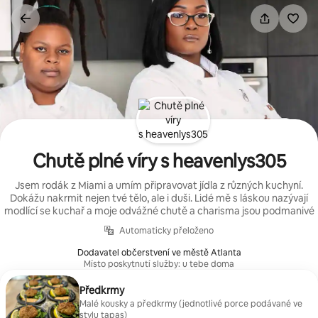
Přeskočit
na
obsah
Chutě plné víry s heavenlys305
Jsem rodák z Miami a umím připravovat jídla z různých kuchyní.
Dokážu nakrmit nejen tvé tělo, ale i duši. Lidé mě s láskou nazývají
modlící se kuchař a moje odvážné chutě a charisma jsou podmanivé
Automaticky přeloženo
Dodavatel občerstvení ve městě Atlanta
Místo poskytnutí služby: u tebe doma
Předkrmy
Malé kousky a předkrmy (jednotlivé porce podávané ve
stylu tapas)