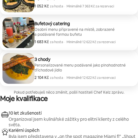
1 052 Kč
1 052 Kč za hosta
za hosta
·
Minimálně 7 363 Kč za rezervaci
Minimálně 7 363 Kč za rezervaci
Bufetový catering
Osobní menu připravené na místě, zobrazené
a podávané formou bufetu
1 683 Kč
1 683 Kč za hosta
za hosta
·
Minimálně 12 622 Kč za rezervaci
Minimálně 12 622 Kč za rezervaci
3 chody
Personalizované menu podávané jako plnohodnotné
tříchodové jídlo
2 104 Kč
2 104 Kč za hosta
za hosta
·
Minimálně 12 622 Kč za rezervaci
Minimálně 12 622 Kč za rezervaci
Pokud potřebuješ něco změnit, pošli hostiteli Chef Kelz zprávu.
Moje kvalifikace
10 let zkušeností
Organizoval jsem kulinářské zážitky pro elitní klienty z celého
světa.
Kariérní úspěch
Byla jsem představena v „on the spot magazine Miami fl“ „Shout