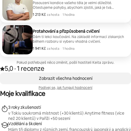
Posouzení kondice vašeho těla je velmi důležité.
Otestujeme pohyby, abychom zjistili, jaká je tvá
mobilita. Pak tě seznámím s cvičením přizpůsobeným
1 213 Kč
1 213 Kč za hosta
,
za hosta
·
1 hodina
ke zlepšení tvé postavy.
Protahování a přizpůsobená cvičení
Dám ti lekci koučování. Na základě informací získaných
během rozboru si vyberu vhodná cvičení.
1 941 Kč
1 941 Kč za hosta
,
za hosta
·
1 hodina
Pokud potřebuješ něco změnit, pošli hostiteli Keita zprávu.
5,0
·
1 recenze
Hodnocení: 5,0 z 5 hvězdiček, z 1 hodnocení
,
Zobrazeno 0 položek z 0
Zobrazit všechna hodnocení
Podívej se, jak fungují hodnocení
Moje kvalifikace
3 roky zkušeností
v Tokiu soukromá místnost (+30 klientů) Anytime fitness (více
než 20 klientů) v Paříži +50 sezení
Vzdělání a školení
Mám tři diplomy z různých zemí, francouzský, japonský a anglický