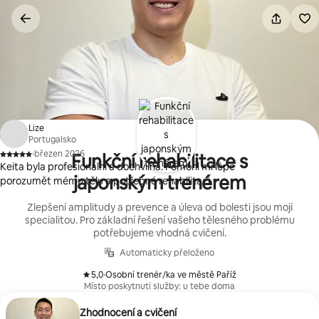
Přeskočit
na
obsah
Lize
Portugalsko
·
březen 2026
Funkční rehabilitace s
,
Keita byla profesionální a dochvilná. Pomohl mi lépe
japonským trenérem
porozumět mému tělu a potřebné rehabilitaci.
Zlepšení amplitudy a prevence a úleva od bolesti jsou mojí
specialitou. Pro základní řešení vašeho tělesného problému
potřebujeme vhodná cvičení.
Automaticky přeloženo
5,0
·
Osobní trenér/ka ve městě Paříž
,
Místo poskytnutí služby: u tebe doma
Zhodnocení a cvičení