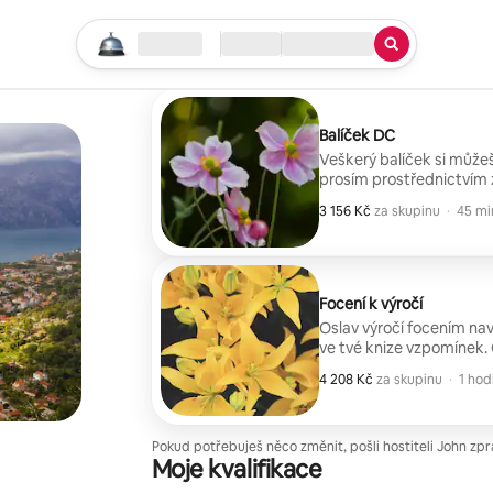
Začni vyhledávat
Lokalita
Příjezd/Odjezd
Typ služby
Balíček DC
Veškerý balíček si může
prosím prostřednictvím 
promluvit! 1. Skupinové fo
3 156 Kč
3 156 Kč za skupinu
,
za skupinu
·
45 mi
Možnosti lokací (vyber j
kontaktuj mě): Lincolnův
soud USA v Kapitolu.
Focení k výročí
Oslav výročí focením na
ve tvé knize vzpomínek. Co získáš: 10 retušovaných fotografií (různé
pózy) 10 neretušovaných fotek Lokalita: Můžeš si vybrat
4 208 Kč
4 208 Kč za skupinu
,
za skupinu
·
1 hod
ti můžeme doporučit ně
Pokud potřebuješ něco změnit, pošli hostiteli John zpr
Moje kvalifikace