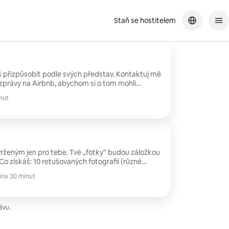
Staň se hostitelem
š přizpůsobit podle svých představ. Kontaktuj mě
zprávy na Airbnb, abychom si o tom mohli
cení 2. Individuální focení (až pro 6 osob).
nut
ednu, pokud chceš více než jednu lokaci,
 památník, Tidal Basin, Tudor Place, Nejvyšší
vrženým jen pro tebe. Tvé „fotky“ budou záložkou
 sám/sama, nebo
ina 30 minut
jakou možnost.
ávu.