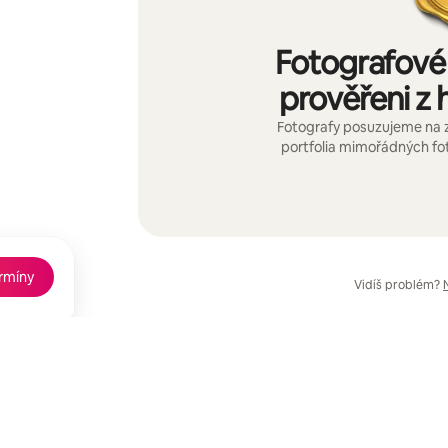
Fotografové 
prověřeni z h
Fotografy posuzujeme na 
portfolia mimořádných fot
ermíny
Vidíš problém?