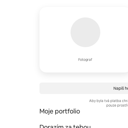
Fotograf
Napiš ho
Aby byla tvá platba chr
pouze prostř
Moje portfolio
Dorazím za tebou