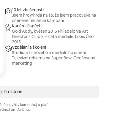
10 let zkušeností
Jsem hrdý/hrdá na to, že jsem pracoval/a na
oceněné reklamní kampani
Kariérní úspěch
Gold Addy, květen 2015 Philadelphia Art
Director's Club 3 – zlatá medaile, Louix Únor
2015
Vzdělání a školení
Studium filmového a mediálního umění
Televizní reklama na Super Bowl Oceňovaný
marketing
stiteli John
áněna, vždy komunikuj a plať
ednictvím Airbnb.