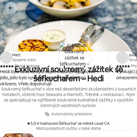
Přeskočit
na
obsah
Matt
Julia
Spojené státy
Toro
·
Před 1 týdnem
·
Pře
Exkluzivní soukromý zážitek se
,
,
Heidi byla úžasná! Bylo super snadné naplánovat
Vynikající 
šéfkuchařem – Hedi
jídlo, jídlo bylo vynikající a poté bylo všechno
omezeními 
uklizeno. Vřele doporučuji!
Soukromý šéfkuchař s více než desetiletými zkušenostmi v luxusních
hotelech, včetně Four Seasons a Marriott. Trénink v restauraci . Nyní
se specializuji na vytříbené soukromé kulinářské zážitky s využitím
čerstvých sezónních surovin.
Automaticky přeloženo
5,0
·
4 hodnocení
·
Šéfkuchař ve městě Laval CA
,
,
Místo poskytnutí služby: u tebe doma