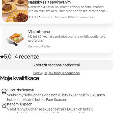
Nabídky se 7 servírováními
Nabízím exkluzivní soukromé zážitky se šéfkuchařem
šité na míru tvé akci. Mám více než deset let zkušeností
v luxusních hotelech, včetně Four Seasons a Marriott,
3 003 Kč
3 003 Kč za hosta
za hosta
·
Minimálně 19 515 Kč za rezervaci
a vytvářím vytříbené kulinářské zážitky z čerstvých
Minimálně 19 515 Kč za rezervaci
sezónních surovin. Každý zážitek je plně přizpůsoben
tvým preferencím a příležitosti. Klidně mi pošlete
zprávu, abychom si promluvili o vaší akci, vašich
Vlastní menu
nápadech a zážitku, který byste chtěli vytvořit.
Můžeš šéfkuchaře požádat o přípravu jídla podle tvých
preferencí.
Ceny na vyžádání
5,0
·
4 recenze
5,0 z 5 hvězdiček, z 4 hodnocení
,
Zobrazeno 0 položek z 0
Zobrazit všechna hodnocení
Podívej se, jak fungují hodnocení
Moje kvalifikace
13 let zkušeností
Soukromý šéfkuchař s více než 10 lety zkušeností v luxusních
hotelech, včetně hotelu Four Seasons
Kariérní úspěch
Všestranný kuchař se zkušenostmi z luxusních hotelů