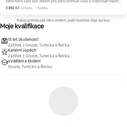
nebo horní část zad. Ideální pro páry Uvolňuje svaly a rozptyluje napětí
‍♀️ Vylepšuje jakoukoli masáž Jemné, hřejivé pohodlí K dispozici pro
3 882 Kč
3 882 Kč za hosta
,
za hosta
·
1 hodina
relace ve studiu nebo mobilní relace
Pokud potřebuješ něco změnit, pošli hostiteli Giga zprávu.
Moje kvalifikace
15 let zkušeností
Zážitek z Gruzie, Turecka a Řecka
Kariérní úspěch
Zážitek z Gruzie, Turecka a Řecka
Vzdělání a školení
Gruzie, Turecko a Řecko