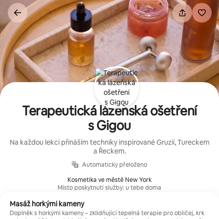
Přeskočit
na
obsah
Terapeutická lázeňská ošetření
s Gigou
Na každou lekci přináším techniky inspirované Gruzií, Tureckem
a Řeckem.
Automaticky přeloženo
Kosmetika ve městě New York
Místo poskytnutí služby: u tebe doma
Masáž horkými kameny
Doplněk s horkými kameny – zklidňující tepelná terapie pro obličej, krk