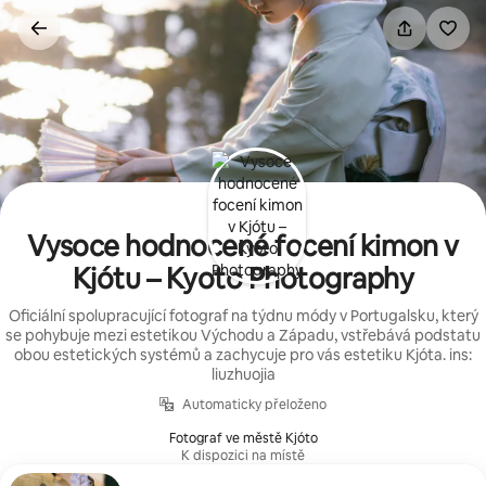
Přeskočit
na
obsah
Vysoce hodnocené focení kimon v
Kjótu – Kyoto Photography
Oficiální spolupracující fotograf na týdnu módy v Portugalsku, který
se pohybuje mezi estetikou Východu a Západu, vstřebává podstatu
obou estetických systémů a zachycuje pro vás estetiku Kjóta. ins:
liuzhuojia
Automaticky přeloženo
Fotograf ve městě Kjóto
K dispozici na místě