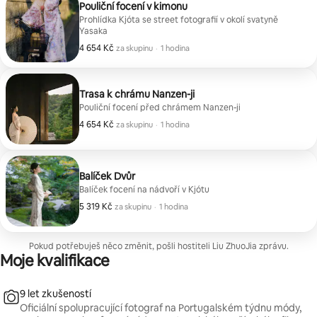
Pouliční focení v kimonu
Prohlídka Kjóta se street fotografií v okolí svatyně
Yasaka
4 654 Kč
4 654 Kč za skupinu
,
za skupinu
·
1 hodina
Trasa k chrámu Nanzen-ji
Pouliční focení před chrámem Nanzen-ji
4 654 Kč
4 654 Kč za skupinu
,
za skupinu
·
1 hodina
Balíček Dvůr
Balíček focení na nádvoří v Kjótu
5 319 Kč
5 319 Kč za skupinu
,
za skupinu
·
1 hodina
Pokud potřebuješ něco změnit, pošli hostiteli Liu ZhuoJia zprávu.
Moje kvalifikace
9 let zkušeností
Oficiální spolupracující fotograf na Portugalském týdnu módy,