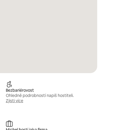
Bezbariérovost
Ohledně podrobností napiš hostiteli.
Zjisti více
Michel hostí jako firma