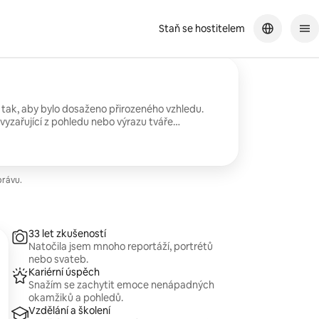
Staň se hostitelem
 tak, aby bylo dosaženo přirozeného vzhledu.
vyzařující z pohledu nebo výrazu tváře
města.
právu.
33 let zkušeností
Natočila jsem mnoho reportáží, portrétů
nebo svateb.
Kariérní úspěch
Snažím se zachytit emoce nenápadných
okamžiků a pohledů.
Vzdělání a školení