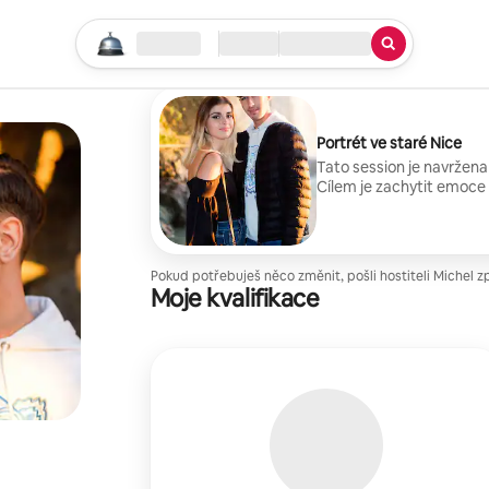
Začni vyhledávat
Lokalita
Příjezd/Odjezd
Typ služby
Portrét ve staré Nice
Tato session je navržena
Cílem je zachytit emoce 
v historickém prostředí 
Pokud potřebuješ něco změnit, pošli hostiteli Michel z
Moje kvalifikace