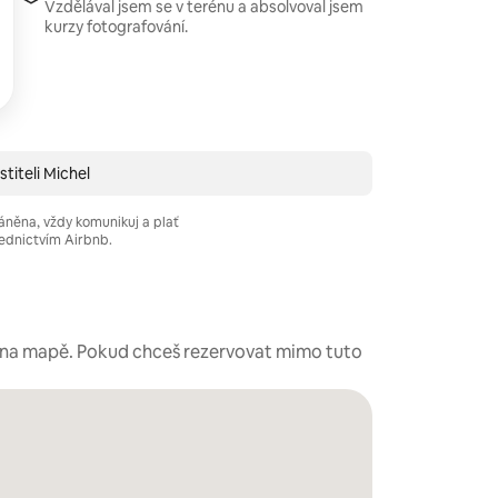
Vzdělával jsem se v terénu a absolvoval jsem
kurzy fotografování.
titeli Michel
áněna, vždy komunikuj a plať
ednictvím Airbnb.
é na mapě. Pokud chceš rezervovat mimo tuto