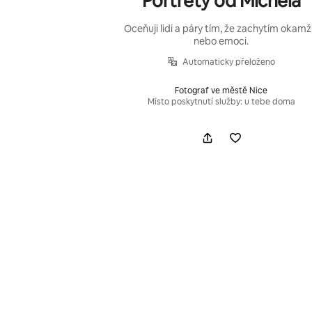
Portréty od Michela
Oceňuji lidi a páry tím, že zachytím okamž
nebo emoci.
Automaticky přeloženo
Fotograf ve městě Nice
Místo poskytnutí služby: u tebe doma