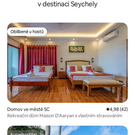
v destinaci Seychely
Oblíbené u hostů
Oblíbené u hostů
Domov ve městě SC
Průměrné hod
4,98 (42)
Rekreační dům Maison D'Aaryan s vlastním stravováním
Superhostitel