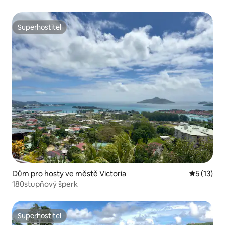
Superhostitel
Superhostitel
Dům pro hosty ve městě Victoria
Průměrné 
5 (13)
180stupňový šperk
Superhostitel
Superhostitel