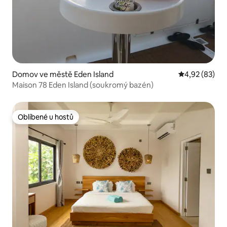
Domov ve městě Eden Island
Průměrné hod
4,92 (83)
Maison 78 Eden Island (soukromý bazén)
Oblíbené u hostů
Oblíbené u hostů