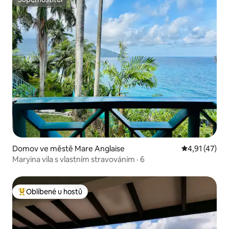
Superhostitel
Domov ve městě Mare Anglaise
Průměrné hod
4,91 (47)
Maryina vila s vlastním stravováním · 6
Oblíbené u hostů
Nejlepší v kategorii Oblíbené u hostů