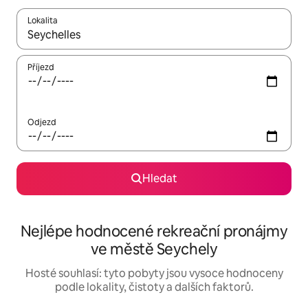
Lokalita
Až budou výsledky k dispozici, můžeš si je procházet pomocí š
Příjezd
Odjezd
Hledat
Nejlépe hodnocené rekreační pronájmy
ve městě Seychely
Hosté souhlasí: tyto pobyty jsou vysoce hodnoceny
podle lokality, čistoty a dalších faktorů.