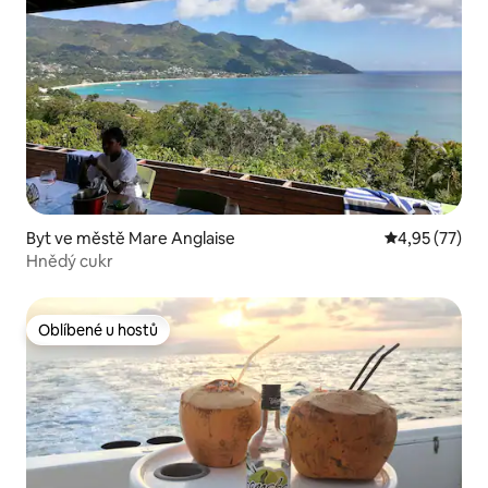
Byt ve městě Mare Anglaise
Průměrné hod
4,95 (77)
Hnědý cukr
Oblíbené u hostů
Oblíbené u hostů