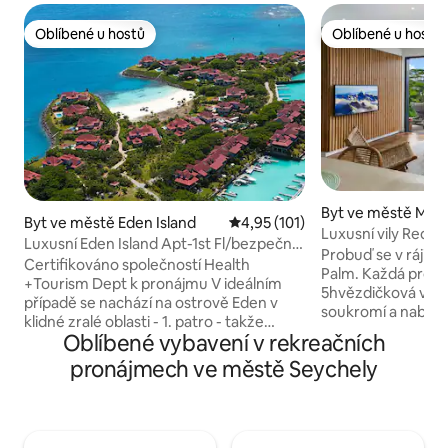
Oblíbené u hostů
Oblíbené u hostů
Oblíbené u hostů
Oblíbené u hostů
Byt ve městě Mahe
Byt ve městě Eden Island
Průměrné hodnocení 4,95 z 5, 
4,95 (101)
Luxusní vily Red P
Luxusní Eden Island Apt-1st Fl/bezpečné
Probuď se v ráji v 
klidné u bazénu
Certifikováno společností Health
Palm. Každá prost
+Tourism Dept k pronájmu V ideálním
5hvězdičková vila 
případě se nachází na ostrově Eden v
soukromí a nabízí 
klidné zralé oblasti - 1. patro - takže
hory a oceán. Zapl
Oblíbené vybavení v rekreačních
dětský bezpečný byt bez přístupu k
soukromém neko
otevřené vodě - výhled na záliv - velká
pronájmech ve městě Seychely
slanou vodou a pak
otevřená kuchyně + obývací pokoj se
velikosti king s 
otevírá na pěkný balkon pro stolování
a polštáři vybraný
pod širým nebem - hlavní ložnice s
spánek. Moderní 
manželskou postelí King, soukromá
s funkcí mletí káv