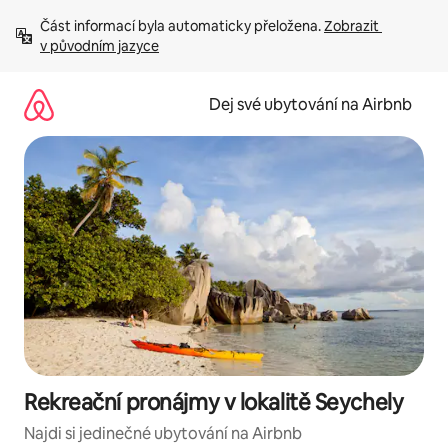
Přeskočit
Část informací byla automaticky přeložena. 
Zobrazit 
na
v původním jazyce
obsah
Dej své ubytování na Airbnb
Rekreační pronájmy v lokalitě Seychely
Najdi si jedinečné ubytování na Airbnb