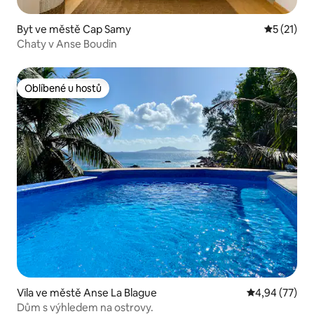
Byt ve městě Cap Samy
Průměrné 
5 (21)
Chaty v Anse Boudin
Oblíbené u hostů
Oblíbené u hostů
Vila ve městě Anse La Blague
Průměrné hod
4,94 (77)
Dům s výhledem na ostrovy.