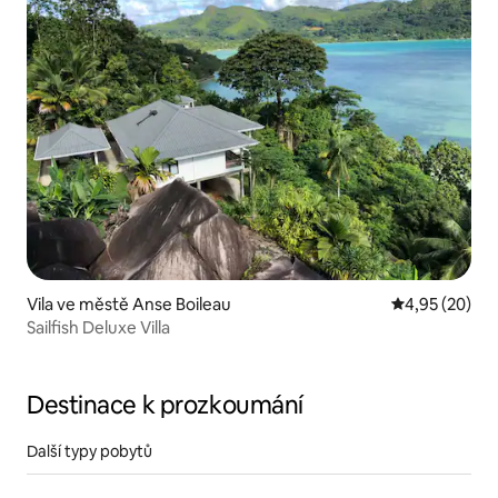
Vila ve městě Anse Boileau
Průměrné hod
4,95 (20)
Sailfish Deluxe Villa
Destinace k prozkoumání
Další typy pobytů